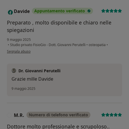
Davide
Appuntamento verificato
D
Preparato , molto disponibile e chiaro nelle
spiegazioni
9 maggio 2025
•
Studio privato FisioGio - Dott. Giovanni Perutelli
•
osteopatia
•
secondo l'opinione dell'utente Davide
Segnala abuso
Dr. Giovanni Perutelli
Grazie mille Davide
9 maggio 2025
M.R.
Numero di telefono verificato
M
Dottore molto professionale e scrupoloso..