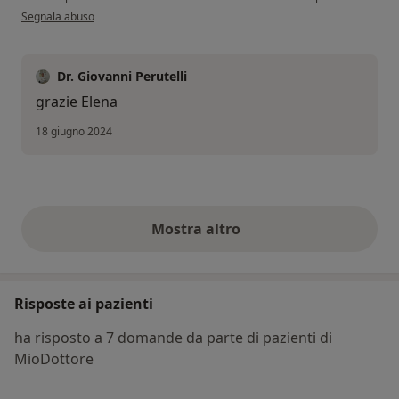
secondo l'opinione dell'utente Elena
Segnala abuso
Dr. Giovanni Perutelli
grazie Elena
18 giugno 2024
Mostra altro
opinioni di cui sopra
Risposte ai pazienti
ha risposto a 7 domande da parte di pazienti di
MioDottore