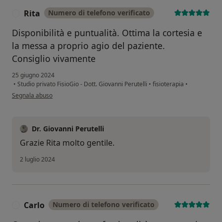
Rita
Numero di telefono verificato
R
Disponibilità e puntualità. Ottima la cortesia e
la messa a proprio agio del paziente.
Consiglio vivamente
25 giugno 2024
•
Studio privato FisioGio - Dott. Giovanni Perutelli
•
fisioterapia
•
secondo l'opinione dell'utente Rita
Segnala abuso
Dr. Giovanni Perutelli
Grazie Rita molto gentile.
2 luglio 2024
Carlo
Numero di telefono verificato
C