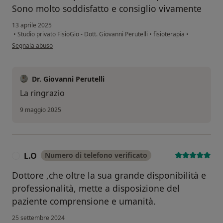
Sono molto soddisfatto e consiglio vivamente
13 aprile 2025
•
Studio privato FisioGio - Dott. Giovanni Perutelli
•
fisioterapia
•
secondo l'opinione dell'utente M.R.
Segnala abuso
Dr. Giovanni Perutelli
La ringrazio
9 maggio 2025
L.O
Numero di telefono verificato
L
Dottore ,che oltre la sua grande disponibilità e
professionalità, mette a disposizione del
paziente comprensione e umanità.
25 settembre 2024