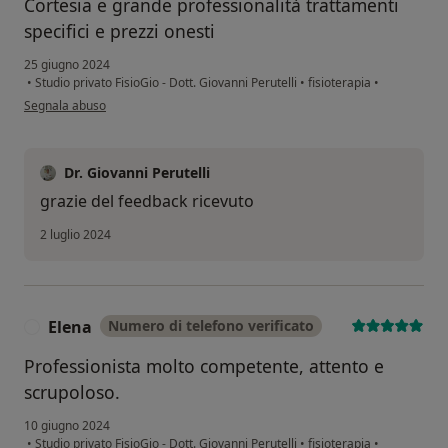
Cortesia e grande professionalità trattamenti
specifici e prezzi onesti
25 giugno 2024
•
Studio privato FisioGio - Dott. Giovanni Perutelli
•
fisioterapia
•
secondo l'opinione dell'utente Carlo
Segnala abuso
Dr. Giovanni Perutelli
grazie del feedback ricevuto
2 luglio 2024
Elena
Numero di telefono verificato
E
Professionista molto competente, attento e
scrupoloso.
10 giugno 2024
•
Studio privato FisioGio - Dott. Giovanni Perutelli
•
fisioterapia
•