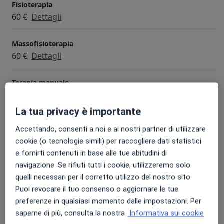
Fisioterapia
60 €
Dettagli
Massofisioterapia
60 €
Dettagli
Terapia manuale
60 €
Dettagli
La tua privacy è importante
Tecarterapia
Accettando, consenti a noi e ai nostri partner di utilizzare
35 €
Dettagli
cookie (o tecnologie simili) per raccogliere dati statistici
e fornirti contenuti in base alle tue abitudini di
Risoluzione manuale di aderenze articolari
navigazione. Se rifiuti tutti i cookie, utilizzeremo solo
50 €
Dettagli
quelli necessari per il corretto utilizzo del nostro sito.
Puoi revocare il tuo consenso o aggiornare le tue
+ 16 prestazioni
preferenze in qualsiasi momento dalle impostazioni. Per
saperne di più, consulta la nostra
Informativa sui cookie