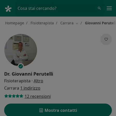
Men
Cosa stai cercando?
Homepage
Fisioterapista
Carrara
Giovanni Perutell
Cambia città
Dr.
Giovanni Perutelli
sulle specializzazioni
Fisioterapista
·
Altro
Carrara
1 indirizzo
12 recensioni
Mostra contatti