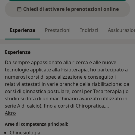
Chiedi di attivare le prenotazioni online
Esperienze
Prestazioni
Indirizzi
Assicurazio
Esperienze
Da sempre appassionato alla ricerca e alle nuove
tecnologie applicate alla Fisioterapia, ho partecipato a
numerosi corsi di specializzazione e conseguito i
relativi attestati in varie branche della riabilitazione: da
corsi di ginnastica postulare, corsi per Tecarterapia (lo
studio si dota di un macchinario avanzato utilizzato in
serie A di calcio), fino a corsi di Chiropratica,
Su di me
Manipolazioni Vertebrali e di progettazione e
Altro
confezionamento di tutori in materiale termoplastico
Aree di competenza principali:
di ultima generazione.
Chinesiologia