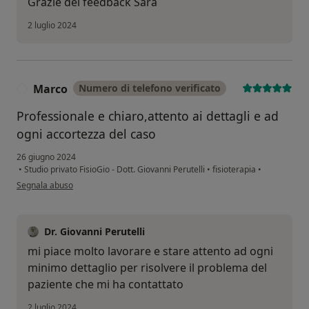
Grazie del feedback Sara
2 luglio 2024
Marco
Numero di telefono verificato
M
Professionale e chiaro,attento ai dettagli e ad
ogni accortezza del caso
26 giugno 2024
•
Studio privato FisioGio - Dott. Giovanni Perutelli
•
fisioterapia
•
secondo l'opinione dell'utente Marco
Segnala abuso
Dr. Giovanni Perutelli
mi piace molto lavorare e stare attento ad ogni
minimo dettaglio per risolvere il problema del
paziente che mi ha contattato
2 luglio 2024