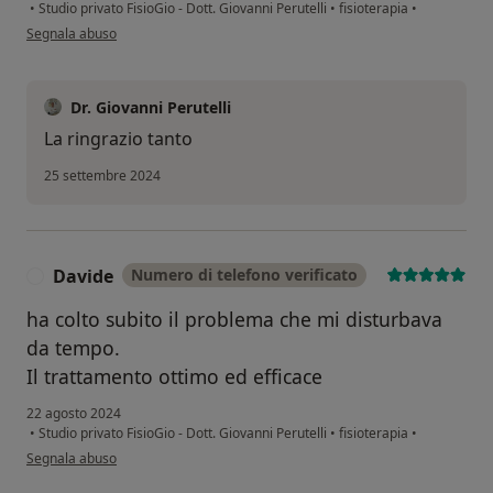
•
Studio privato FisioGio - Dott. Giovanni Perutelli
•
fisioterapia
•
secondo l'opinione dell'utente L.O
Segnala abuso
Dr. Giovanni Perutelli
La ringrazio tanto
25 settembre 2024
Davide
Numero di telefono verificato
D
ha colto subito il problema che mi disturbava
da tempo.
Il trattamento ottimo ed efficace
22 agosto 2024
•
Studio privato FisioGio - Dott. Giovanni Perutelli
•
fisioterapia
•
secondo l'opinione dell'utente Davide
Segnala abuso