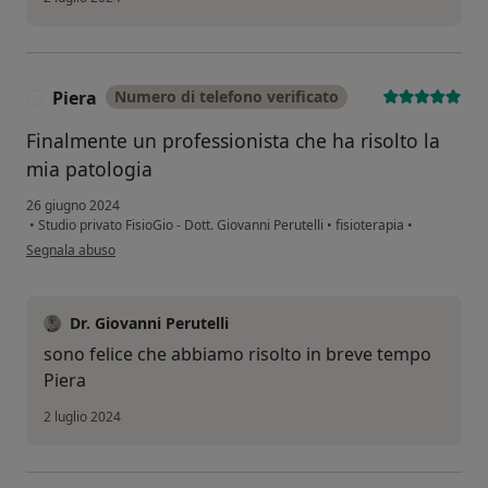
Piera
Numero di telefono verificato
P
Finalmente un professionista che ha risolto la
mia patologia
26 giugno 2024
•
Studio privato FisioGio - Dott. Giovanni Perutelli
•
fisioterapia
•
secondo l'opinione dell'utente Piera
Segnala abuso
Dr. Giovanni Perutelli
sono felice che abbiamo risolto in breve tempo
Piera
2 luglio 2024