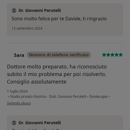
Dr. Giovanni Perutelli
Sono molto felice per te Davide, ti ringrazio
12 settembre 2024
Sara
Numero di telefono verificato
S
Dottore molto preparato, ha riconosciuto
subito il mio problema per poi risolverlo.
Consiglio assolutamente
1 luglio 2024
•
Studio privato FisioGio - Dott. Giovanni Perutelli
•
fisioterapia
•
secondo l'opinione dell'utente Sara
Segnala abuso
Dr. Giovanni Perutelli