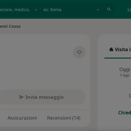
azione, medico, struttura
es: Roma
L
anni Cossa
ttà
Visita 
a
Visita in
lle specializzazioni
Oggi
7 Ago
Invia messaggio
Chied
Assicurazioni
Recensioni (14)