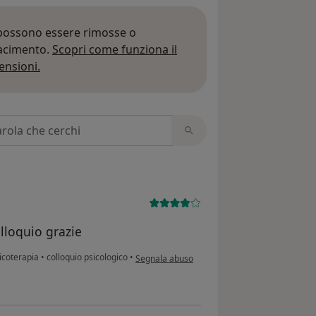
 possono essere rimosse o
iacimento.
Scopri come funziona il
Per saperne di più sulle opinioni
ensioni.
 recensioni
olloquio grazie
secondo l'opinione dell'utente Simona
sicoterapia
•
colloquio psicologico
•
Segnala abuso