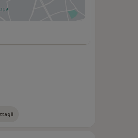
appa
 apre in una nuova scheda
ttagli
ll'indirizzo