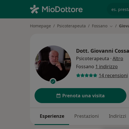
es. prest
Homepage
Psicoterapeuta
Fossano
Giov
Cambia ci
Dott.
Giovanni Coss
su
Psicoterapeuta
·
Altro
Fossano
1 indirizzo
14 recensioni
Prenota una visita
Esperienze
Prestazioni
Indirizzi