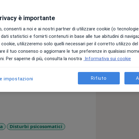
privacy è importante
trattamenti ai principi della
, Ferro, Civitarese) e della
 consenti a noi e ai nostri partner di utilizzare cookie (o tecnologie 
dati statistici e fornirti contenuti in base alle tue abitudini di navig
ono due assunti che ritengo
i i cookie, utilizzeremo solo quelli necessari per il corretto utilizzo de
tiva; b) l’importanza della relazione
re il tuo consenso o aggiornare le tue preferenze in qualsiasi mom
i. Per saperne di più, consulta la nostra
Informativa sui cookie
ione, risonanza, sono assolutamente
 processo di ascolto e di risoluzione
. In tal modo l’analizzando può
Rifiuto
A
le impostazioni
ssi ed evolvere, fino a diventare più
proprie verità interiori.
le persone oggi ricercano una
ni e i sintomi di una sofferenza acuta
i “esistenziali” relativi al senso, allo
mi prefiggo di creare uno spazio di
a
Disturbi psicosomatici
due soggettività mutualmente risonanti
emotive veramente trasformative,