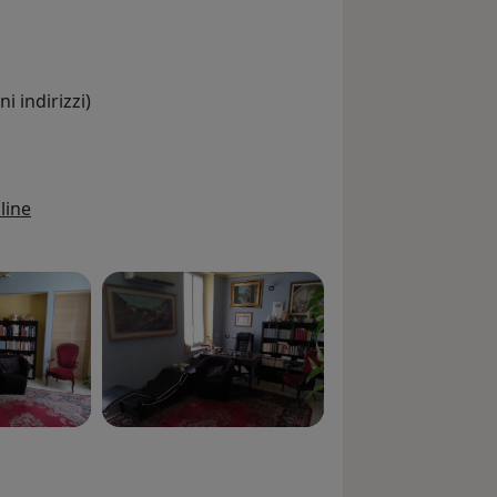
to equilibrio tra il sé, il proprio
 altri.
i indirizzi)
line