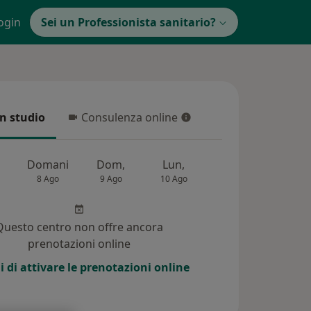
ogin
Sei un Professionista sanitario?
in studio
Consulenza online
 studio
Consulenza online
Domani
Dom,
Lun,
Mar,
Mer,
8 Ago
9 Ago
10 Ago
11 Ago
12 Ag
Questo centro non offre ancora
prenotazioni online
i di attivare le prenotazioni online