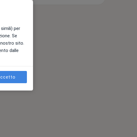
simili) per
azione. Se
l nostro sito.
ento dalle
ccetto