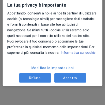
La tua privacy è importante
Centro Medico Arabia
Questo dottore non ha ancora attivato le prenotazioni online presso questo indirizzo.
Accettando, consenti a noi e ai nostri partner di utilizzare
cookie (o tecnologie simili) per raccogliere dati statistici
Chiedi di attivare le prenotazioni online
e fornirti contenuti in base alle tue abitudini di
navigazione. Se rifiuti tutti i cookie, utilizzeremo solo
quelli necessari per il corretto utilizzo del nostro sito.
Professionisti sanitari disponibili
Puoi revocare il tuo consenso o aggiornare le tue
preferenze in qualsiasi momento dalle impostazioni. Per
Questi professionisti sanitari si trovano fuori Licata,
saperne di più, consulta la nostra
Informativa sui cookie
AG, in aree vicine alla tua ricerca.
Modifica le impostazioni
Rifiuto
Accetto
Dott.ssa Pierlaura Traversa