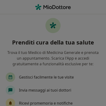
Men
Ginecologo • Licata, AG
Filters
Mappa
Ginecologi a Licata. Prenota online la tua
Prenditi cura della tua salute
visita
In che modo ordiniamo i risultati
Trova il tuo Medico di Medicina Generale e prenota
un appuntamento. Scarica l'App e accedi
gratuitamente a funzionalità esclusive per te:
Gestisci facilmente le tue visite
Invia messaggi ai tuoi dottori
Dott.ssa Alessia Sambito
Ricevi promemoria e notifiche
·
Altro
Ginecologa