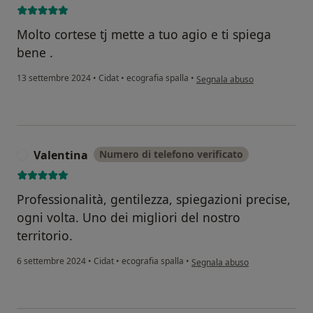
Molto cortese tj mette a tuo agio e ti spiega
bene .
secondo l'opinione dell'utente
13 settembre 2024
•
Cidat
•
ecografia spalla
•
Segnala abuso
Valentina
Numero di telefono verificato
V
Professionalità, gentilezza, spiegazioni precise,
ogni volta. Uno dei migliori del nostro
territorio.
secondo l'opinione dell'utente 
6 settembre 2024
•
Cidat
•
ecografia spalla
•
Segnala abuso