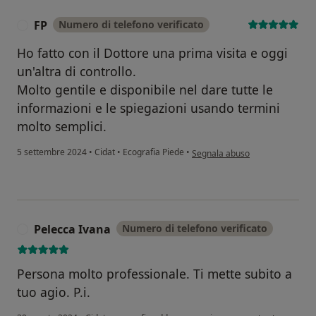
FP
Numero di telefono verificato
F
Ho fatto con il Dottore una prima visita e oggi
un'altra di controllo.
Molto gentile e disponibile nel dare tutte le
informazioni e le spiegazioni usando termini
molto semplici.
secondo l'opinione dell'utente F
5 settembre 2024
•
Cidat
•
Ecografia Piede
•
Segnala abuso
Pelecca Ivana
Numero di telefono verificato
P
Persona molto professionale. Ti mette subito a
tuo agio. P.i.
secondo l'opinione de