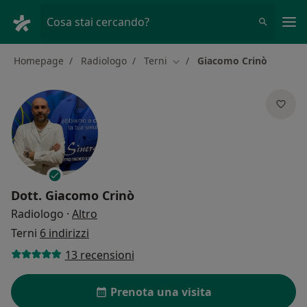
Men
Cosa stai cercando?
Homepage
Radiologo
Terni
Giacomo Crinò
Cambia città
Dott.
Giacomo Crinò
sulle specializzazioni
Radiologo
·
Altro
Terni
6 indirizzi
13 recensioni
Prenota una visita