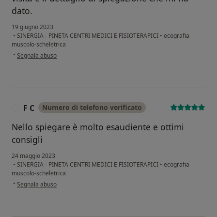
dato.
19 giugno 2023
•
SINERGIA - PINETA CENTRI MEDICI E FISIOTERAPICI
•
ecografia
muscolo-scheletrica
secondo l'opinione dell'utente AR
•
Segnala abuso
F C
Numero di telefono verificato
F
Nello spiegare è molto esaudiente e ottimi
consigli
24 maggio 2023
•
SINERGIA - PINETA CENTRI MEDICI E FISIOTERAPICI
•
ecografia
muscolo-scheletrica
secondo l'opinione dell'utente F C
•
Segnala abuso