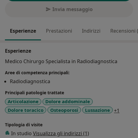
Invia messaggio
Esperienze
Prestazioni
Indirizzi
Recensioni 
Esperienze
Medico Chirurgo Specialista in Radiodiagnostica
Aree di competenza principali:
Radiodiagnostica
Principali patologie trattate
Articolazione
Dolore addominale
a11y_sr
Dolore toracico
Osteoporosi
Lussazione
+1
Tipologia di visite
In studio
Visualizza gli indirizzi (1)