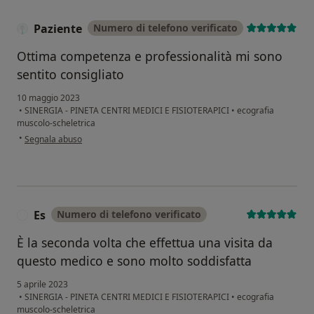
Paziente
Numero di telefono verificato
Ottima competenza e professionalità mi sono
sentito consigliato
10 maggio 2023
•
SINERGIA - PINETA CENTRI MEDICI E FISIOTERAPICI
•
ecografia
muscolo-scheletrica
secondo l'opinione dell'utente Paziente
•
Segnala abuso
Es
Numero di telefono verificato
E
È la seconda volta che effettua una visita da
questo medico e sono molto soddisfatta
5 aprile 2023
•
SINERGIA - PINETA CENTRI MEDICI E FISIOTERAPICI
•
ecografia
muscolo-scheletrica