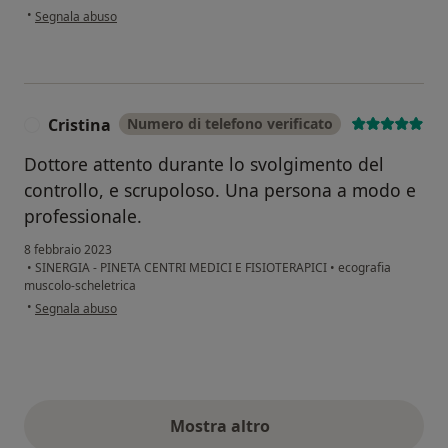
secondo l'opinione dell'utente Es
•
Segnala abuso
Cristina
Numero di telefono verificato
C
Dottore attento durante lo svolgimento del
controllo, e scrupoloso. Una persona a modo e
professionale.
8 febbraio 2023
•
SINERGIA - PINETA CENTRI MEDICI E FISIOTERAPICI
•
ecografia
muscolo-scheletrica
secondo l'opinione dell'utente Cristina
•
Segnala abuso
Mostra altro
opinioni di cui sopra