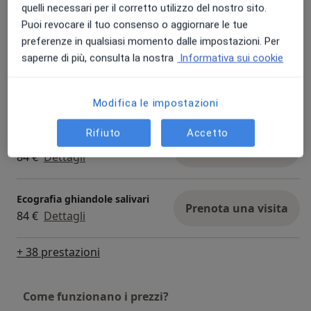
quelli necessari per il corretto utilizzo del nostro sito.
Ecografia collo per linfonodi
Puoi revocare il tuo consenso o aggiornare le tue
Prenota una visita
84 €
Dettagli
preferenze in qualsiasi momento dalle impostazioni. Per
saperne di più, consulta la nostra
Informativa sui cookie
Ecografia inguinale
Prenota una visita
115 €
Dettagli
Modifica le impostazioni
Rifiuto
Accetto
Ecografia pelvica sovrapubica
Prenota una visita
84 €
Dettagli
Ecografia ghiandole salivari
Prenota una visita
84 €
Dettagli
+ 38 prestazioni
Come funzionano i prezzi?