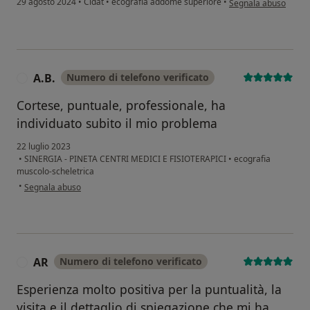
29 agosto 2024
•
Cidat
•
ecografia addome superiore
•
Segnala abuso
A.B.
Numero di telefono verificato
A
Cortese, puntuale, professionale, ha
individuato subito il mio problema
22 luglio 2023
•
SINERGIA - PINETA CENTRI MEDICI E FISIOTERAPICI
•
ecografia
muscolo-scheletrica
secondo l'opinione dell'utente A.B.
•
Segnala abuso
AR
Numero di telefono verificato
A
Esperienza molto positiva per la puntualità, la
visita e il dettaglio di spiegazione che mi ha