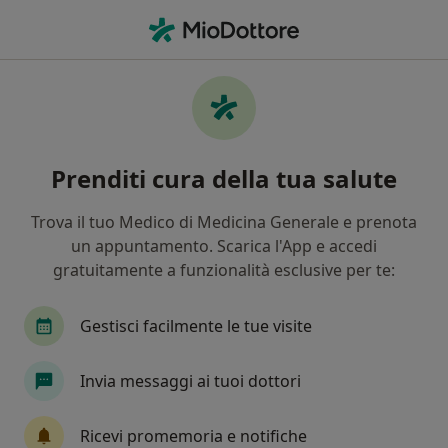
Men
Gastroenterologo • Palazzolo Acreide, SR
Filters
Assicurazione
Mappa
Gastroenterologi a Palazzolo Acreide.
Prenditi cura della tua salute
Prenota online la tua visita
In che modo ordiniamo i risultati
Trova il tuo Medico di Medicina Generale e prenota
un appuntamento. Scarica l'App e accedi
gratuitamente a funzionalità esclusive per te:
Gestisci facilmente le tue visite
Invia messaggi ai tuoi dottori
Dott. Manlio Judica
Ricevi promemoria e notifiche
·
Altro
Gastroenterologo, Internista