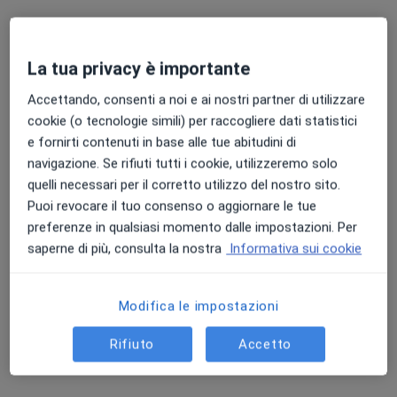
La tua privacy è importante
Accettando, consenti a noi e ai nostri partner di utilizzare
cookie (o tecnologie simili) per raccogliere dati statistici
e fornirti contenuti in base alle tue abitudini di
Dr. Salvatore Pecorella
navigazione. Se rifiuti tutti i cookie, utilizzeremo solo
·
Altro
Gastroenterologo
quelli necessari per il corretto utilizzo del nostro sito.
107 recensioni
Puoi revocare il tuo consenso o aggiornare le tue
preferenze in qualsiasi momento dalle impostazioni. Per
Indirizzo 1
Indirizzo 2
saperne di più, consulta la nostra
Informativa sui cookie
Contrada Spalla, Melilli
•
Mappa
Modifica le impostazioni
Istituto Ortopedico Villa Salus - Melilli
Colonscopia
250 €
Rifiuto
Accetto
Questo dottore non ha ancora attivato le prenotazioni online presso questo indirizzo.