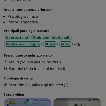
Psicoterapia
Il mio metodo di lavoro si basa su un ascolto autentico
e libero da ogni pregiudizio, caratterizzato da un tono
Aree di competenza principali:
colloquiale, sincero e sempre orientato all'accoglienza
Psicologia clinica
delle emozioni, delle domande e dei bisogni di chi ho
Psicodiagnostica
di fronte. Considero la relazione con l’altro l’elemento
Principali patologie trattate
fondamentale di ogni intervento.
Depressione
Problemi relazionali
a11y_sr_more_
Problemi di coppia
Stress
Ansia
+26
Presso questo indirizzo visito
Adulti (Solo in alcuni indirizzi)
Bambini (Solo in alcuni indirizzi)
Tipologia di visite
In studio
Visualizza gli indirizzi (1)
Foto e video