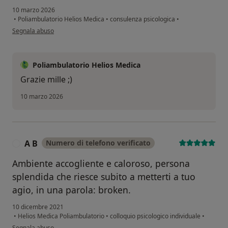
10 marzo 2026
•
Poliambulatorio Helios Medica
•
consulenza psicologica
•
secondo l'opinione dell'utente FC
Segnala abuso
Poliambulatorio Helios Medica
Grazie mille ;)
10 marzo 2026
A B
Numero di telefono verificato
A
Ambiente accogliente e caloroso, persona
splendida che riesce subito a metterti a tuo
agio, in una parola: broken.
10 dicembre 2021
•
Helios Medica Poliambulatorio
•
colloquio psicologico individuale
•
secondo l'opinione dell'utente A B
Segnala abuso