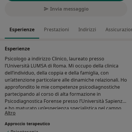
Invia messaggio
Esperienze
Prestazioni
Indirizzi
Assicurazio
Esperienze
Psicologo a indirizzo Clinico, laureato presso
l’Università LUMSA di Roma. Mi occupo della clinica
dell’individuo, della coppia e della famiglia, con
un’attenzione particolare alle dinamiche relazionali. Ho
approfondito le mie competenze psicodiagnostiche
partecipando al corso di alta formazione in
Psicodiagnostica Forense presso l’Università Sapienza
e ho maturato un’esperienza specialistica nel campo
Su di me
Altro
della perinatalità, collaborando in ambito clinico e di
ricerca presso l’ambulatorio Centro Donna dell’Azienda
Approccio terapeutico
Ospedaliero-Universitaria Sant’Andrea di Roma.