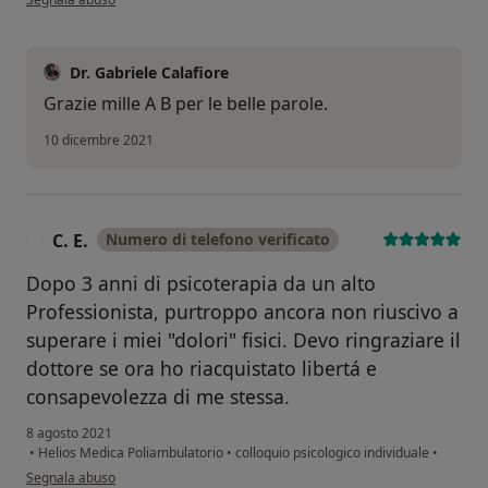
Dr. Gabriele Calafiore
Grazie mille A B per le belle parole.
10 dicembre 2021
C. E.
Numero di telefono verificato
C
Dopo 3 anni di psicoterapia da un alto
Professionista, purtroppo ancora non riuscivo a
superare i miei "dolori" fisici. Devo ringraziare il
dottore se ora ho riacquistato libertá e
consapevolezza di me stessa.
8 agosto 2021
•
Helios Medica Poliambulatorio
•
colloquio psicologico individuale
•
secondo l'opinione dell'utente C. E.
Segnala abuso