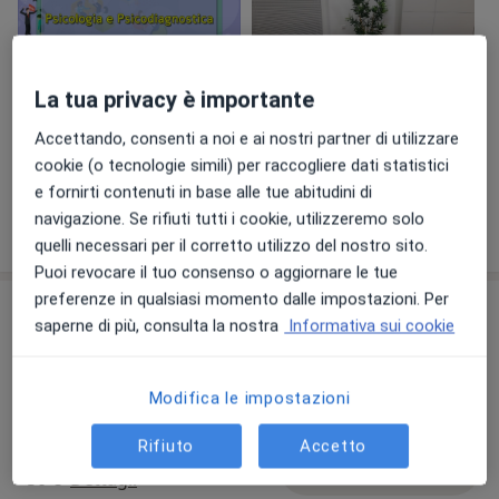
La tua privacy è importante
Accettando, consenti a noi e ai nostri partner di utilizzare
Visualizza galleria (2)
cookie (o tecnologie simili) per raccogliere dati statistici
e fornirti contenuti in base alle tue abitudini di
navigazione. Se rifiuti tutti i cookie, utilizzeremo solo
Mostra dettagli
sull'esperienza
quelli necessari per il corretto utilizzo del nostro sito.
Puoi revocare il tuo consenso o aggiornare le tue
preferenze in qualsiasi momento dalle impostazioni. Per
Prestazioni e prezzi
saperne di più, consulta la nostra
Informativa sui cookie
Consulenza di coppia
Prenota una visita
70 €
Dettagli
Modifica le impostazioni
Rifiuto
Accetto
Consulenza psicologica
Prenota una visita
50 €
Dettagli