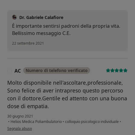
Dr. Gabriele Calafiore
È importante sentirsi padroni della propria vita.
Bellissimo messaggio C.E.
22 settembre 2021
AC
Numero di telefono verificato
A
Molto disponibile nell'ascoltare,professionale,
Sono felice di aver intrapreso questo percorso
con il dottore.Gentile ed attento con una buona
dose di empatia.
30 giugno 2021
•
Helios Medica Poliambulatorio
•
colloquio psicologico individuale
•
secondo l'opinione dell'utente AC
Segnala abuso