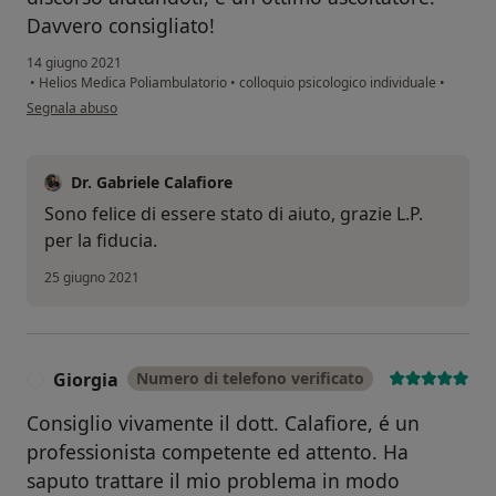
Davvero consigliato!
14 giugno 2021
•
Helios Medica Poliambulatorio
•
colloquio psicologico individuale
•
secondo l'opinione dell'utente L.P.
Segnala abuso
Dr. Gabriele Calafiore
Sono felice di essere stato di aiuto, grazie L.P.
per la fiducia.
25 giugno 2021
Giorgia
Numero di telefono verificato
G
Consiglio vivamente il dott. Calafiore, é un
professionista competente ed attento. Ha
saputo trattare il mio problema in modo