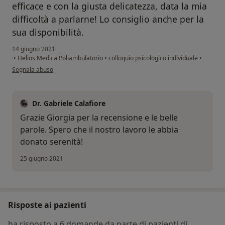
efficace e con la giusta delicatezza, data la mia
difficoltà a parlarne! Lo consiglio anche per la
sua disponibilità.
14 giugno 2021
•
Helios Medica Poliambulatorio
•
colloquio psicologico individuale
•
secondo l'opinione dell'utente Giorgia
Segnala abuso
Dr. Gabriele Calafiore
Grazie Giorgia per la recensione e le belle
parole. Spero che il nostro lavoro le abbia
donato serenità!
25 giugno 2021
Risposte ai pazienti
ha risposto a 6 domande da parte di pazienti di