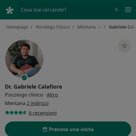
Men
Cosa stai cercando?
Homepage
Psicologo Clinico
Mentana
Gabriele Cala
Cambia città
Dr.
Gabriele Calafiore
sulle specializzazioni
Psicologo clinico
·
Altro
Mentana
2 indirizzi
6 recensioni
Prenota una visita