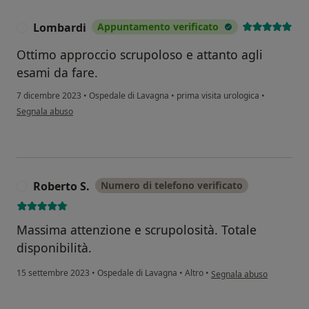
Lombardi
Appuntamento verificato
L
Ottimo approccio scrupoloso e attanto agli
esami da fare.
7 dicembre 2023
•
Ospedale di Lavagna
•
prima visita urologica
•
secondo l'opinione dell'utente Lombardi
Segnala abuso
Roberto S.
Numero di telefono verificato
R
Massima attenzione e scrupolosità. Totale
disponibilità.
secondo l'opinione dell'ut
15 settembre 2023
•
Ospedale di Lavagna
•
Altro
•
Segnala abuso