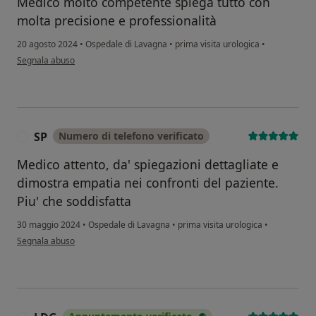
Medico molto competente spiega tutto con
molta precisione e professionalità
20 agosto 2024
•
Ospedale di Lavagna
•
prima visita urologica
•
secondo l'opinione dell'utente F.O
Segnala abuso
SP
Numero di telefono verificato
S
Medico attento, da' spiegazioni dettagliate e
dimostra empatia nei confronti del paziente.
Piu' che soddisfatta
30 maggio 2024
•
Ospedale di Lavagna
•
prima visita urologica
•
secondo l'opinione dell'utente SP
Segnala abuso