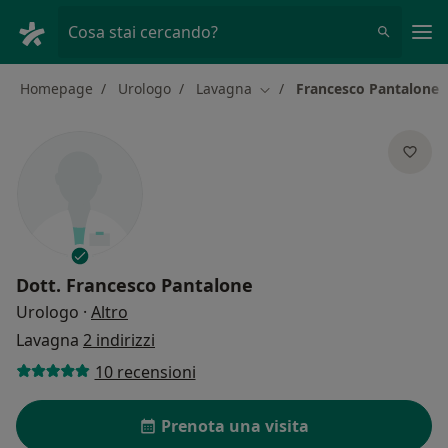
Men
Cosa stai cercando?
Homepage
Urologo
Lavagna
Francesco Pantalone
Cambia città
Dott.
Francesco Pantalone
sulle specializzazioni
Urologo
·
Altro
Lavagna
2 indirizzi
10 recensioni
Prenota una visita