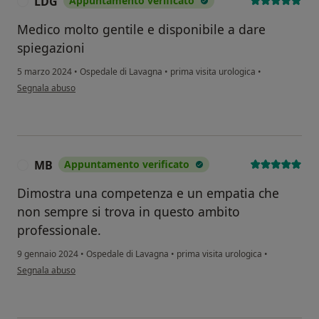
LDG
Appuntamento verificato
L
Medico molto gentile e disponibile a dare
spiegazioni
5 marzo 2024
•
Ospedale di Lavagna
•
prima visita urologica
•
secondo l'opinione dell'utente LDG
Segnala abuso
MB
Appuntamento verificato
M
Dimostra una competenza e un empatia che
non sempre si trova in questo ambito
professionale.
9 gennaio 2024
•
Ospedale di Lavagna
•
prima visita urologica
•
secondo l'opinione dell'utente MB
Segnala abuso