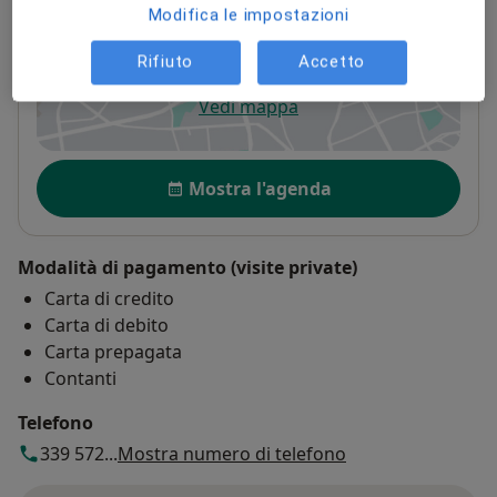
Ospedale di Lavagna
Modifica le impostazioni
Via Don Giovanni Battista Bobbio,
Lavagna
16033
Rifiuto
Accetto
Vedi mappa
si apre in una nuova scheda
Disponibilità
Mostra l'agenda
Modalità di pagamento (visite private)
Carta di credito
Carta di debito
Carta prepagata
Contanti
Telefono
339 572...
Mostra numero di telefono