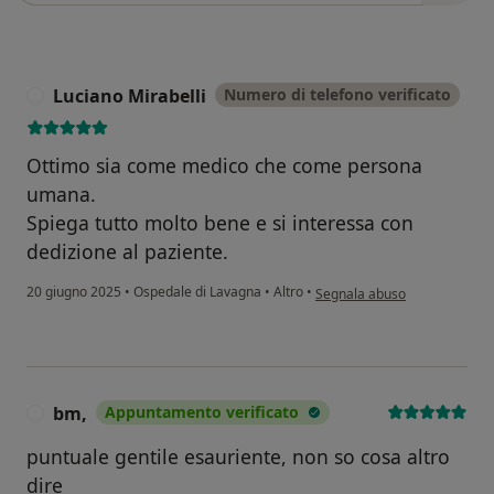
Luciano Mirabelli
Numero di telefono verificato
L
Ottimo sia come medico che come persona
umana.
Spiega tutto molto bene e si interessa con
dedizione al paziente.
secondo l'opinione dell'utent
20 giugno 2025
•
Ospedale di Lavagna
•
Altro
•
Segnala abuso
bm,
Appuntamento verificato
B
puntuale gentile esauriente, non so cosa altro
dire