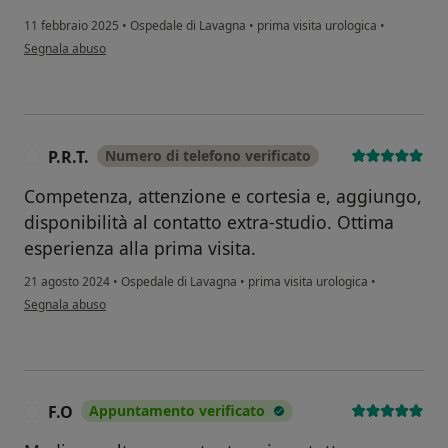
11 febbraio 2025
•
Ospedale di Lavagna
•
prima visita urologica
•
secondo l'opinione dell'utente bm,
Segnala abuso
P.R.T.
Numero di telefono verificato
P
Competenza, attenzione e cortesia e, aggiungo,
disponibilità al contatto extra-studio. Ottima
esperienza alla prima visita.
21 agosto 2024
•
Ospedale di Lavagna
•
prima visita urologica
•
secondo l'opinione dell'utente P.R.T.
Segnala abuso
F.O
Appuntamento verificato
F