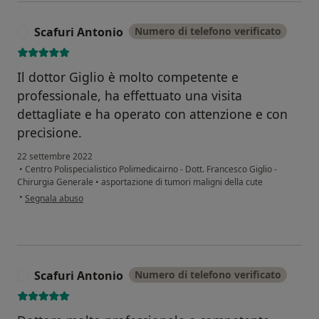
Scafuri Antonio
Numero di telefono verificato
S
Il dottor Giglio è molto competente e
professionale, ha effettuato una visita
dettagliate e ha operato con attenzione e con
precisione.
22 settembre 2022
•
Centro Polispecialistico Polimedicairno - Dott. Francesco Giglio -
Chirurgia Generale
•
asportazione di tumori maligni della cute
secondo l'opinione dell'utente Scafuri Antonio
•
Segnala abuso
Scafuri Antonio
Numero di telefono verificato
S