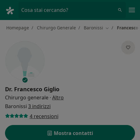
Men
Cosa stai cercando?
Homepage
Chirurgo Generale
Baronissi
Francesco 
Cambia città
Dr.
Francesco Giglio
sulle specializzazioni
Chirurgo generale
·
Altro
Baronissi
3 indirizzi
4 recensioni
Mostra contatti