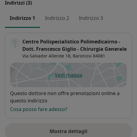
Indirizzi (3)
Indirizzo 1
Indirizzo 2
Indirizzo 3
Centro Polispecialistico Polimedicairno -
Dott. Francesco Giglio - Chirurgia Generale
Via Salvador Allende 18,
Baronissi
84081
Vedi mappa
si apre in una nuova scheda
Disponibilità
Questo dottore non offre prenotazioni online a
questo indirizzo
Cosa posso fare adesso?
Mostra dettagli
sull'indirizzo