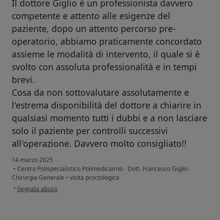
Il dottore Giglio è un professionista davvero
competente e attento alle esigenze del
paziente, dopo un attento percorso pre-
operatorio, abbiamo praticamente concordato
assieme le modalità di intervento, il quale si è
svolto con assoluta professionalità e in tempi
brevi.
Cosa da non sottovalutare assolutamente e
l'estrema disponibilità del dottore a chiarire in
qualsiasi momento tutti i dubbi e a non lasciare
solo il paziente per controlli successivi
all'operazione. Davvero molto consigliato!!
14 marzo 2025
•
Centro Polispecialistico Polimedicairno - Dott. Francesco Giglio -
Chirurgia Generale
•
visita proctologica
secondo l'opinione dell'utente F.C.
•
Segnala abuso