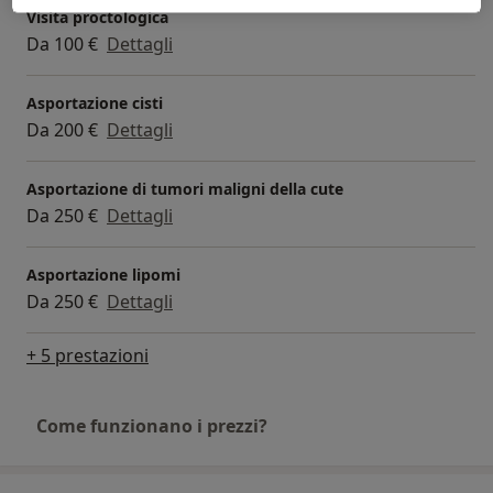
Visita proctologica
Da 100 €
Dettagli
Asportazione cisti
Da 200 €
Dettagli
Asportazione di tumori maligni della cute
Da 250 €
Dettagli
Asportazione lipomi
Da 250 €
Dettagli
+ 5 prestazioni
Come funzionano i prezzi?