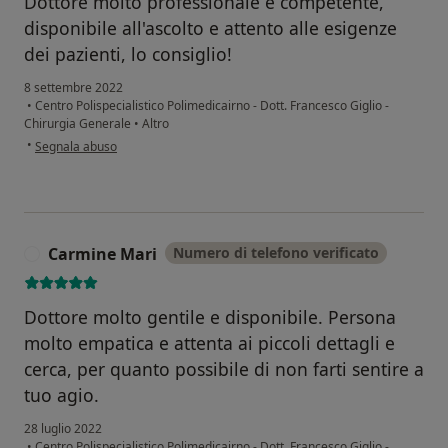
Dottore molto professionale e competente,
disponibile all'ascolto e attento alle esigenze
dei pazienti, lo consiglio!
8 settembre 2022
•
Centro Polispecialistico Polimedicairno - Dott. Francesco Giglio -
Chirurgia Generale
•
Altro
secondo l'opinione dell'utente Scafuri Antonio
•
Segnala abuso
Carmine Mari
Numero di telefono verificato
C
Dottore molto gentile e disponibile. Persona
molto empatica e attenta ai piccoli dettagli e
cerca, per quanto possibile di non farti sentire a
tuo agio.
28 luglio 2022
•
Centro Polispecialistico Polimedicairno - Dott. Francesco Giglio -