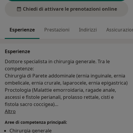
Chiedi di attivare le prenotazioni online
Esperienze
Prestazioni
Indirizzi
Assicurazio
Esperienze
Dottore specialista in chirurgia generale. Tra le
competenze:
Chirurgia di Parete addominale (ernia inguinale, ernia
ombelicale, ernia crurale, laparocele, ernia epigastrica)
Proctologia (Malattie emorroidaria, ragade anale,
ascessi e fistole perianali, prolasso rettale, cisti e
fistola sacro coccigea)
Su di me
Chirurgia Ambulatoriale (asportazione nevi, cisti,
Altro
lipomi e altre neoformazioni cutanee e sottocutanee,
Aree di competenza principali:
onicectomia)
Chirurgia generale
Chirurgia Generale Addominale non oncologica