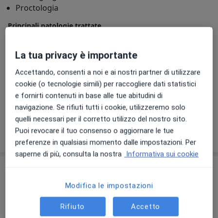
Proctologia
(calcolosi delle vie biliari, malattia diverticolare colica)
Chirurgia urologica minore (fimosi, parafimosi,
Principali patologie trattate
idrocele, varicocele)
Colecistite
Ernia Inguinale
Appendicite
a11y_sr_more_diseases
Ernia
Diverticolosi
+8
La tua privacy è importante
Accettando, consenti a noi e ai nostri partner di utilizzare
Presso questo indirizzo visito
cookie (o tecnologie simili) per raccogliere dati statistici
Adulti
e fornirti contenuti in base alle tue abitudini di
Bambini a partire da 14 anni (Solo in alcuni indirizzi)
navigazione. Se rifiuti tutti i cookie, utilizzeremo solo
quelli necessari per il corretto utilizzo del nostro sito.
Puoi revocare il tuo consenso o aggiornare le tue
Mostra dettagli
sull'esperienza
preferenze in qualsiasi momento dalle impostazioni. Per
saperne di più, consulta la nostra
Informativa sui cookie
Prestazioni e prezzi
Modifica le impostazioni
Visita di chirurgia generale
Da 100 €
Dettagli
Rifiuto
Accetto