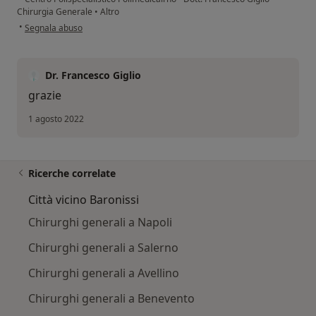
Chirurgia Generale
•
Altro
secondo l'opinione dell'utente Carmine Mari
•
Segnala abuso
Dr. Francesco Giglio
grazie
1 agosto 2022
Ricerche correlate
Città vicino Baronissi
Chirurghi generali a Napoli
Chirurghi generali a Salerno
Chirurghi generali a Avellino
Chirurghi generali a Benevento