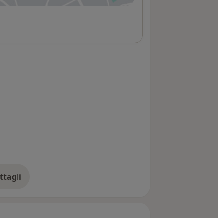
ttagli
ll'indirizzo