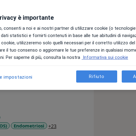
privacy è importante
 consenti a noi e ai nostri partner di utilizzare cookie (o tecnologie 
dati statistici e fornirti contenuti in base alle tue abitudini di navig
le salute delle mie Pazienti, le seguo
i i cookie, utilizzeremo solo quelli necessari per il corretto utilizzo de
 le aiuto nei casi di infertilità fino ad
re il tuo consenso o aggiornare le tue preferenze in qualsiasi mom
chirurgia ginecologica con particolare
i. Per saperne di più, consulta la nostra
Informativa sui cookie
 la chirurgia vaginale che hanno il
amente tratto anche l'oncologia
Rifiuto
A
le impostazioni
a11y_sr_more_diseases
MOS)
Endometriosi
+23