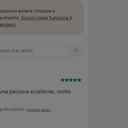
 possono essere rimosse o
iacimento.
Scopri come funziona il
Per saperne di più sulle opinioni
ensioni.
 recensioni
 una persona eccellente, molto
secondo l'opinione dell'utente GB
rafia ostetrica
•
Segnala abuso