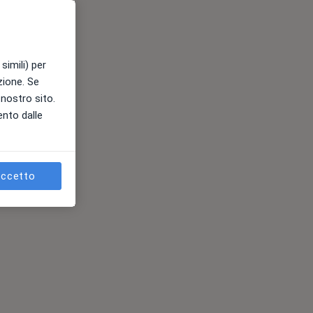
simili) per
azione. Se
l nostro sito.
ento dalle
ccetto