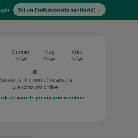
ogin
Sei un Professionista sanitario?
Domani
Mar,
Mer,
Gio,
Ven
10 Ago
11 Ago
12 Ago
13 Ago
14 Ag
Questo centro non offre ancora
prenotazioni online
i di attivare le prenotazioni online
1)