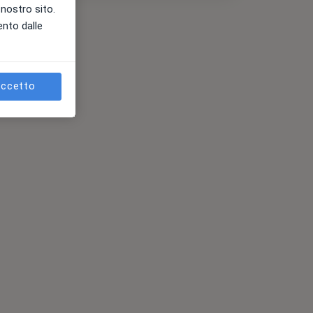
l nostro sito.
ento dalle
ccetto