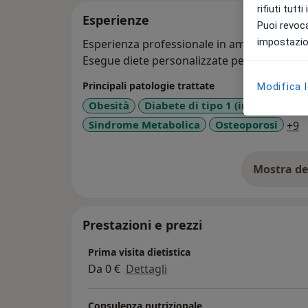
rifiuti tutt
Esperienze
Puoi revoca
impostazion
Esperienza professionale in ambito pubblic
Esegue diete personalizzate per ogni tipo d
Principali patologie trattate
Modifica 
Obesità
Diabete di tipo 1 (insulino-dip
a
Sindrome Metabolica
Osteoporosi
+9
Mostra de
su
Prestazioni e prezzi
Prima visita dietistica
Da 0 €
Dettagli
Consulenza nutrizionale