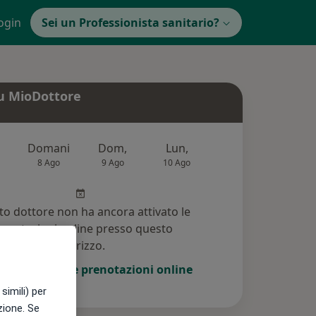
ogin
Sei un Professionista sanitario?
u MioDottore
Domani
Dom,
Lun,
Mar,
Mer
8 Ago
9 Ago
10 Ago
11 Ago
12 Ag
o dottore non ha ancora attivato le
enotazioni online presso questo
indirizzo.
i di attivare le prenotazioni online
simili) per
azione. Se