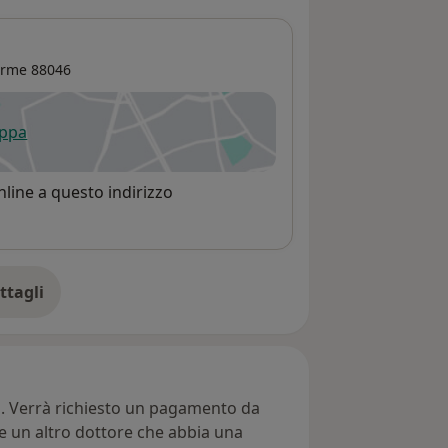
erme
88046
appa
 apre in una nuova scheda
line a questo indirizzo
ttagli
ll'indirizzo
ti. Verrà richiesto un pagamento da
re un altro dottore che abbia una