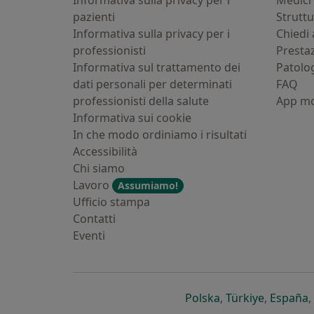
Informativa sulla privacy per i
Medici 
pazienti
Strutt
Informativa sulla privacy per i
Chiedi 
professionisti
Presta
Informativa sul trattamento dei
Patolo
dati personali per determinati
FAQ
professionisti della salute
App mo
Informativa sui cookie
In che modo ordiniamo i risultati
Accessibilità
Chi siamo
Lavoro
Assumiamo!
Ufficio stampa
Contatti
Eventi
si apre in una nu
si apre i
s
Polska
,
Türkiye
,
España
,