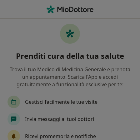
Men
Fisiatra • Monreale, PA
Filters
Assicurazione
Mappa
Fisiatri a Monreale. Prenota online la tua
Prenditi cura della tua salute
visita
In che modo ordiniamo i risultati
Trova il tuo Medico di Medicina Generale e prenota
un appuntamento. Scarica l'App e accedi
gratuitamente a funzionalità esclusive per te:
Gestisci facilmente le tue visite
Invia messaggi ai tuoi dottori
Dott. Fabrizio Famoso
Ricevi promemoria e notifiche
·
Altro
Fisiatra, Osteopata, Posturologo