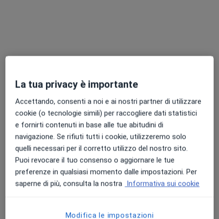
Monreale, PA, in aree vicine alla tua ricerca.
La tua privacy è importante
Accettando, consenti a noi e ai nostri partner di utilizzare
Dott. Vincenzo Maltese
cookie (o tecnologie simili) per raccogliere dati statistici
·
Altro
Fisiatra
e fornirti contenuti in base alle tue abitudini di
7 recensioni
navigazione. Se rifiuti tutti i cookie, utilizzeremo solo
quelli necessari per il corretto utilizzo del nostro sito.
Indirizzo 1
Indirizzo 2
Puoi revocare il tuo consenso o aggiornare le tue
preferenze in qualsiasi momento dalle impostazioni. Per
saperne di più, consulta la nostra
Informativa sui cookie
Via Venuti 302, Cinisi
•
Mappa
Centro Fisiokinesioterapico Maltese Srl
Visita fisiatrica
100 €
Modifica le impostazioni