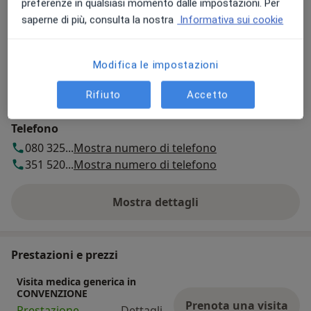
preferenze in qualsiasi momento dalle impostazioni. Per
saperne di più, consulta la nostra
Informativa sui cookie
Vedi mappa
si apre in una nuova scheda
Modifica le impostazioni
Disponibilità
Mostra l'agenda
Rifiuto
Accetto
Telefono
080 325...
Mostra numero di telefono
351 520...
Mostra numero di telefono
Mostra dettagli
sull'indirizzo
Prestazioni e prezzi
Visita medica generica in
CONVENZIONE
Prenota una visita
Prestazione
Dettagli