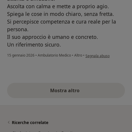
Ascolta con calma e mette a proprio agio.
Spiega le cose in modo chiaro, senza fretta.
Si percepisce competenza e cura reale per la
persona.
Il suo approccio è umano e concreto.
Un riferimento sicuro.
secondo l'opinione dell'utent
15 gennaio 2026
•
Ambulatorio Medico
•
Altro
•
Segnala abuso
Mostra altro
opinioni di cui sopra
Ricerche correlate