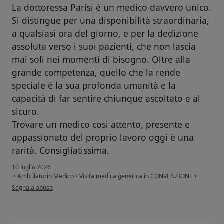
La dottoressa Parisi è un medico davvero unico.
Si distingue per una disponibilità straordinaria,
a qualsiasi ora del giorno, e per la dedizione
assoluta verso i suoi pazienti, che non lascia
mai soli nei momenti di bisogno. Oltre alla
grande competenza, quello che la rende
speciale è la sua profonda umanità e la
capacità di far sentire chiunque ascoltato e al
sicuro.
​Trovare un medico così attento, presente e
appassionato del proprio lavoro oggi è una
rarità. Consigliatissima.
10 luglio 2026
•
Ambulatorio Medico
•
Visita medica generica in CONVENZIONE
•
secondo l'opinione dell'utente Nunzia Tarantino
Segnala abuso