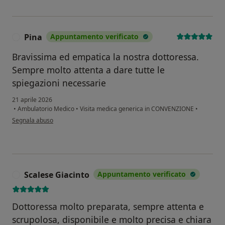
Pina
Appuntamento verificato
P
Bravissima ed empatica la nostra dottoressa.
Sempre molto attenta a dare tutte le
spiegazioni necessarie
21 aprile 2026
•
Ambulatorio Medico
•
Visita medica generica in CONVENZIONE
•
secondo l'opinione dell'utente Pina
Segnala abuso
Scalese Giacinto
Appuntamento verificato
S
Dottoressa molto preparata, sempre attenta e
scrupolosa, disponibile e molto precisa e chiara