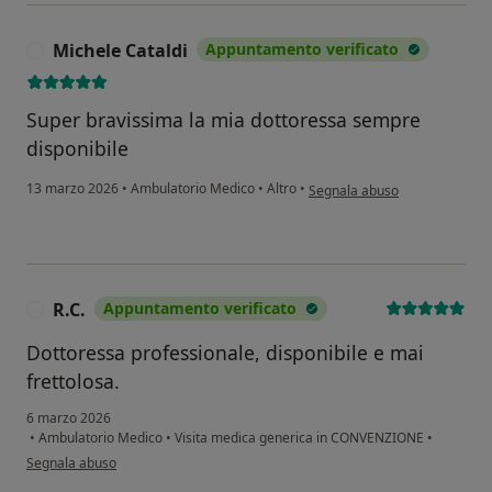
Michele Cataldi
Appuntamento verificato
M
Super bravissima la mia dottoressa sempre
disponibile
secondo l'opinione dell'utente
13 marzo 2026
•
Ambulatorio Medico
•
Altro
•
Segnala abuso
R.C.
Appuntamento verificato
R
Dottoressa professionale, disponibile e mai
frettolosa.
6 marzo 2026
•
Ambulatorio Medico
•
Visita medica generica in CONVENZIONE
•
secondo l'opinione dell'utente R.C.
Segnala abuso