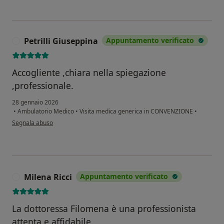
Petrilli Giuseppina
Appuntamento verificato
P
Accogliente ,chiara nella spiegazione
,professionale.
28 gennaio 2026
•
Ambulatorio Medico
•
Visita medica generica in CONVENZIONE
•
secondo l'opinione dell'utente Petrilli Giuseppina
Segnala abuso
Milena Ricci
Appuntamento verificato
M
La dottoressa Filomena è una professionista
attenta e affidabile.