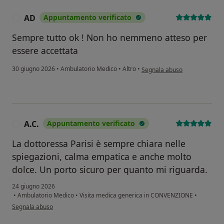
AD
Appuntamento verificato
A
Sempre tutto ok ! Non ho nemmeno atteso per
essere accettata
secondo l'opinione dell'utent
30 giugno 2026
•
Ambulatorio Medico
•
Altro
•
Segnala abuso
A.C.
Appuntamento verificato
A
La dottoressa Parisi è sempre chiara nelle
spiegazioni, calma empatica e anche molto
dolce. Un porto sicuro per quanto mi riguarda.
24 giugno 2026
•
Ambulatorio Medico
•
Visita medica generica in CONVENZIONE
•
secondo l'opinione dell'utente A.C.
Segnala abuso