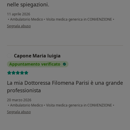
nelle spiegazioni.
11 aprile 2026
•
Ambulatorio Medico
•
Visita medica generica in CONVENZIONE
•
secondo l'opinione dell'utente Scalese Giacinto
Segnala abuso
Capone Maria luigia
C
Appuntamento verificato
La mia Dottoressa Filomena Parisi è una grande
professionista
20 marzo 2026
•
Ambulatorio Medico
•
Visita medica generica in CONVENZIONE
•
secondo l'opinione dell'utente Capone Maria luigia
Segnala abuso