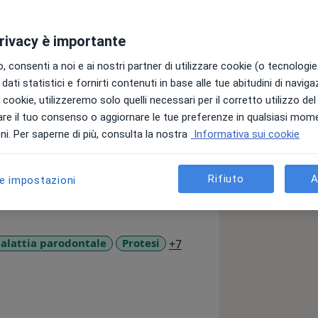
privacy è importante
 consenti a noi e ai nostri partner di utilizzare cookie (o tecnologie 
dati statistici e fornirti contenuti in base alle tue abitudini di navig
ssione medica nella provincia di CT. È
i i cookie, utilizzeremo solo quelli necessari per il corretto utilizzo de
urghi di CATANIA dal 25/02/1988, ottiene
re il tuo consenso o aggiornare le tue preferenze in qualsiasi mom
l 1987. Inoltre si specializza in
i. Per saperne di più, consulta la nostra
Informativa sui cookie
1.
Rifiuto
A
le impostazioni
a11y_sr_more_diseases
alattia parodontale
Protesi
+7