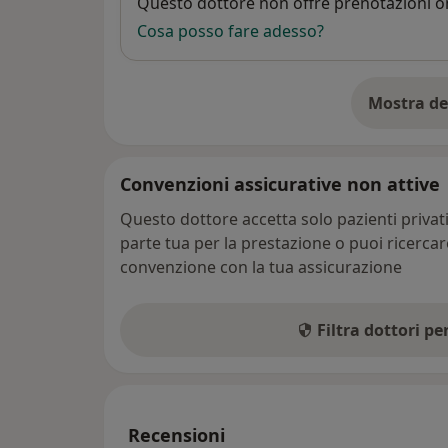
Disponibilità
Questo dottore non offre prenotazioni on
Cosa posso fare adesso?
Mostra de
su
Convenzioni assicurative non attive
Questo dottore accetta solo pazienti priva
parte tua per la prestazione o puoi ricerca
convenzione con la tua assicurazione
Filtra dottori p
Recensioni