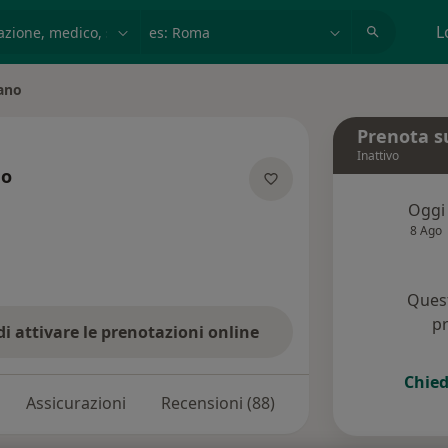
azione, medico, struttura
es: Roma
L
fano
Prenota s
Inattivo
no
ializzazioni
Oggi
8 Ago
Quest
pr
di attivare le prenotazioni online
Chied
Assicurazioni
Recensioni (88)