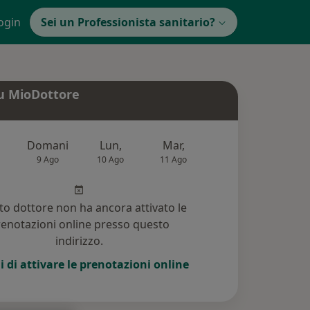
ogin
Sei un Professionista sanitario?
u MioDottore
Domani
Lun,
Mar,
Mer,
Gio,
9 Ago
10 Ago
11 Ago
12 Ago
13 Ag
o dottore non ha ancora attivato le
enotazioni online presso questo
indirizzo.
i di attivare le prenotazioni online