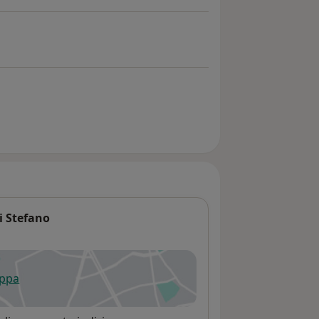
Di Stefano
appa
 apre in una nuova scheda