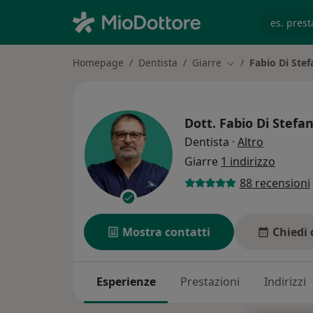
es. prest
Homepage
Dentista
Giarre
Fabio Di Ste
Cambia città
Dott.
Fabio Di Stefa
sulle spec
Dentista
·
Altro
Giarre
1 indirizzo
88 recensioni
Mostra contatti
Chiedi 
Esperienze
Prestazioni
Indirizzi