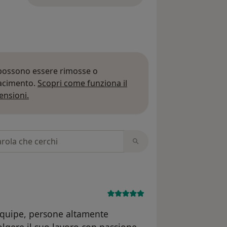
 possono essere rimosse o
iacimento.
Scopri come funziona il
Per saperne di più sulle opinioni
ensioni.
 recensioni
l'equipe, persone altamente
olgere il suo lavoro con passione.