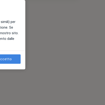
simili) per
azione. Se
l nostro sito.
ento dalle
ccetto