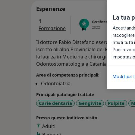
Esperienze
La tua 
1
Formazione
Accettando,
raccogliere 
Il dottore Fabio Distefano esercita la profe
rifiuti tutt
iscritto all'albo Provinciale dei Medici Chir
Puoi revoca
la laurea in Medicina e chirurgia a Catania ne
impostazion
Odontostomatologia a Catania il 12/12/199
Aree di competenza principali:
Modifica 
Odontoiatria
Principali patologie trattate
Carie dentaria
Gengivite
Pulpite
M
Presso questo indirizzo visito
Adulti
Bambini