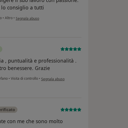
lo consiglio a tutti
secondo l'opinione dell'utente Nando
no
•
Altro
•
Segnala abuso
a , puntualità e professionalità .
ntro benessere. Grazie
secondo l'opinione dell'utente Patrizia.C
tefano
•
Visita di controllo
•
Segnala abuso
rificato
ente con me che sono molto