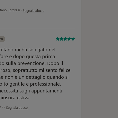
secondo l'opinione dell'utente Raimondo R.G.
tefano
•
protesi
•
Segnala abuso
to
Stefano mi ha spiegato nel
 fare e dopo questa prima
do sulla prevenzione. Dopo il
roso, soprattutto mi sento felice
 che non è un dettaglio quando si
olto gentile e professionale,
 necessità sugli appuntamenti
hiusura estiva.
secondo l'opinione dell'utente Valentina
no
•
•
Segnala abuso