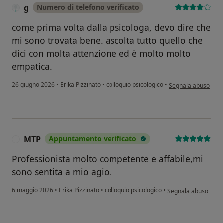
g
Numero di telefono verificato
come prima volta dalla psicologa, devo dire che
mi sono trovata bene. ascolta tutto quello che
dici con molta attenzione ed è molto molto
empatica.
secondo l'opinione d
26 giugno 2026
•
Erika Pizzinato
•
colloquio psicologico
•
Segnala abuso
MTP
Appuntamento verificato
M
Professionista molto competente e affabile,mi
sono sentita a mio agio.
secondo l'opinione 
6 maggio 2026
•
Erika Pizzinato
•
colloquio psicologico
•
Segnala abuso