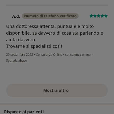
A.d.
Numero di telefono verificato
A
Una dottoressa attenta, puntuale e molto
disponibile, sa davvero di cosa sta parlando e
aiuta davvero.
Trovarne si specialisti così!
29 settembre 2022
•
Consulenza Online
•
consulenza online
•
secondo l'opinione dell'utente A.d.
Segnala abuso
Mostra altro
opinioni di cui sopra
Risposte ai pazienti