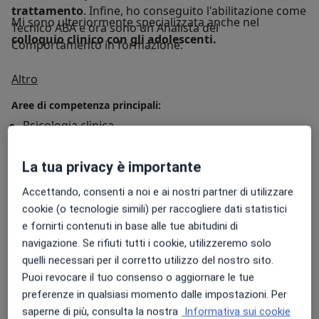
trattamento
. Infine, ho conseguito l'abilitazione come
Mi sono ulteriormente specializzata anche nel
Tecnico ABA e ora sono un Analista del
colloquio clinico con gli adolescenti.
Comportamento in formazione.
Su di me
Altro
Aree di competenza principali:
Psicologia clinica
Psicodiagnostica
Psicologia cognitiva
La tua privacy è importante
Psicologia del lavoro
Accettando, consenti a noi e ai nostri partner di utilizzare
Mostra dettagli
cookie (o tecnologie simili) per raccogliere dati statistici
Principali patologie trattate
e fornirti contenuti in base alle tue abitudini di
Problemi comportamentali
Stress
navigazione. Se rifiuti tutti i cookie, utilizzeremo solo
Confusione mentale
Disturbi dell'attenzione
quelli necessari per il corretto utilizzo del nostro sito.
Puoi revocare il tuo consenso o aggiornare le tue
a11y_sr_more_diseases
Ansia
+50
preferenze in qualsiasi momento dalle impostazioni. Per
saperne di più, consulta la nostra
Informativa sui cookie
Presso questo indirizzo visito