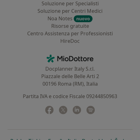
Soluzione per Specialisti
Soluzione per Centri Medici
Noa Notes
nuovo
Risorse gratuite
Centro Assistenza per Professionisti
HireDoc
Contatti
MioDottore - Homepage
Docplanner Italy S.r.l.
Piazzale delle Belle Arti 2
00196 Roma (RM), Italia
Partita IVA e codice Fiscale 09244850963
Facebook
si apre in una nuova scheda
Twitter
si apre in una nuova scheda
Linkedin
si apre in una nuova sc
Spotify
si apre in una nuo