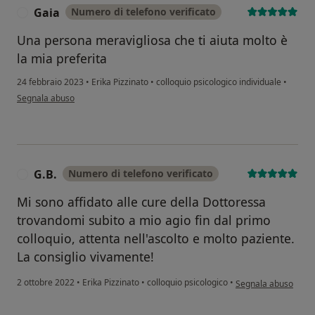
Gaia
Numero di telefono verificato
G
Una persona meravigliosa che ti aiuta molto è
la mia preferita
24 febbraio 2023
•
Erika Pizzinato
•
colloquio psicologico individuale
•
secondo l'opinione dell'utente Gaia
Segnala abuso
G.B.
Numero di telefono verificato
G
Mi sono affidato alle cure della Dottoressa
trovandomi subito a mio agio fin dal primo
colloquio, attenta nell'ascolto e molto paziente.
La consiglio vivamente!
secondo l'opinione d
2 ottobre 2022
•
Erika Pizzinato
•
colloquio psicologico
•
Segnala abuso