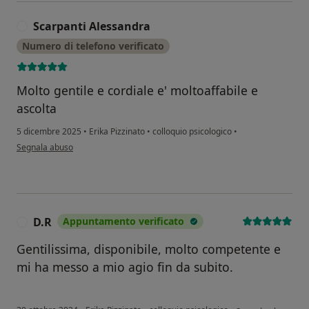
Scarpanti Alessandra
S
Numero di telefono verificato
Molto gentile e cordiale e' moltoaffabile e
ascolta
5 dicembre 2025
•
Erika Pizzinato
•
colloquio psicologico
•
secondo l'opinione dell'utente Scarpanti Alessandra
Segnala abuso
D.R
Appuntamento verificato
D
Gentilissima, disponibile, molto competente e
mi ha messo a mio agio fin da subito.
secondo l'opinione 