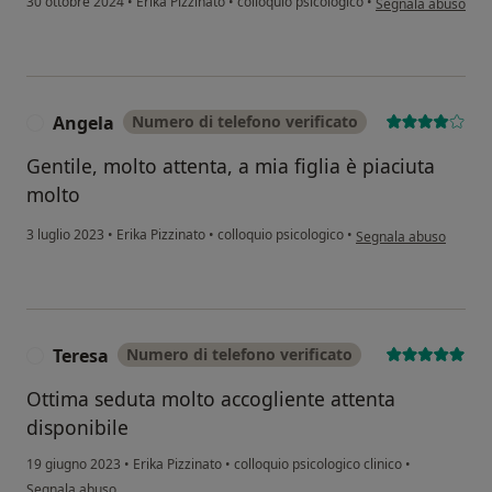
30 ottobre 2024
•
Erika Pizzinato
•
colloquio psicologico
•
Segnala abuso
Angela
Numero di telefono verificato
A
Gentile, molto attenta, a mia figlia è piaciuta
molto
secondo l'opinione del
3 luglio 2023
•
Erika Pizzinato
•
colloquio psicologico
•
Segnala abuso
Teresa
Numero di telefono verificato
T
Ottima seduta molto accogliente attenta
disponibile
19 giugno 2023
•
Erika Pizzinato
•
colloquio psicologico clinico
•
secondo l'opinione dell'utente Teresa
Segnala abuso