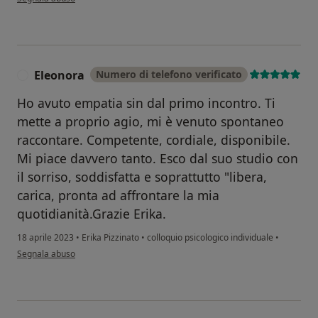
Eleonora
Numero di telefono verificato
E
Ho avuto empatia sin dal primo incontro. Ti
mette a proprio agio, mi è venuto spontaneo
raccontare. Competente, cordiale, disponibile.
Mi piace davvero tanto. Esco dal suo studio con
il sorriso, soddisfatta e soprattutto "libera,
carica, pronta ad affrontare la mia
quotidianità.Grazie Erika.
18 aprile 2023
•
Erika Pizzinato
•
colloquio psicologico individuale
•
secondo l'opinione dell'utente Eleonora
Segnala abuso