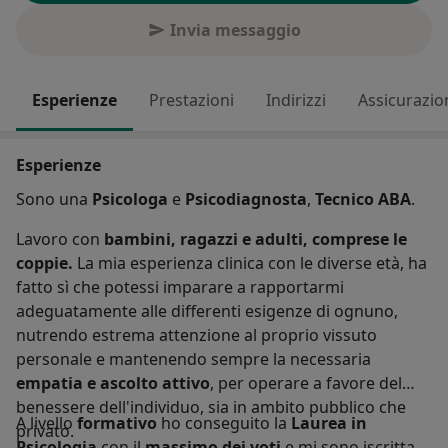
Invia messaggio
Esperienze
Prestazioni
Indirizzi
Assicurazio
Esperienze
Sono una
Psicologa
e
Psicodiagnosta
,
Tecnico ABA
.
Lavoro con
bambini, ragazzi e adulti, comprese le
coppie.
La mia esperienza clinica con le diverse età, ha
fatto sì che potessi imparare a rapportarmi
adeguatamente alle differenti esigenze di ognuno,
nutrendo estrema attenzione al proprio vissuto
personale e mantenendo sempre la necessaria
empatia e ascolto attivo
, per operare a favore del
benessere dell'individuo, sia in ambito pubblico che
A livello
formativo
ho conseguito la
Laurea in
privato.
Psicologia
con il
massimo dei voti
e mi sono iscritta