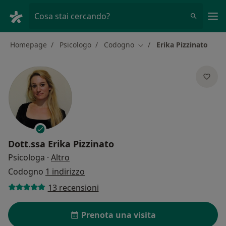
Men
Cosa stai cercando?
Homepage
Psicologo
Codogno
Erika Pizzinato
Cambia città
Dott.ssa
Erika Pizzinato
sulle specializzazioni
Psicologa
·
Altro
Codogno
1 indirizzo
13 recensioni
Prenota una visita