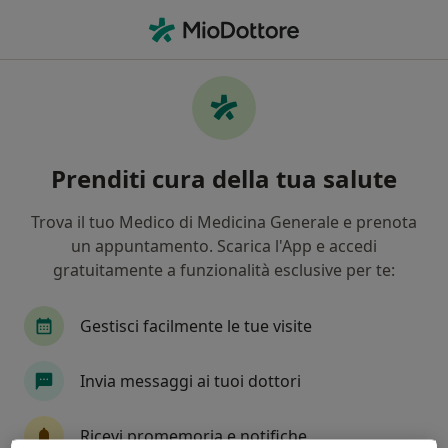
Men
Endocrinologo • Roma, RM
Filters
Assicurazione:
anmvi
Endocrinologi a Roma con Anmvi
Prenditi cura della tua salute
In che modo ordiniamo i risultati
Trova il tuo Medico di Medicina Generale e prenota
un appuntamento. Scarica l'App e accedi
Tariffa per prestazioni private. L’importo può variare
gratuitamente a funzionalità esclusive per te:
in base alla copertura assicurativa.
Gestisci facilmente le tue visite
Invia messaggi ai tuoi dottori
Ricevi promemoria e notifiche