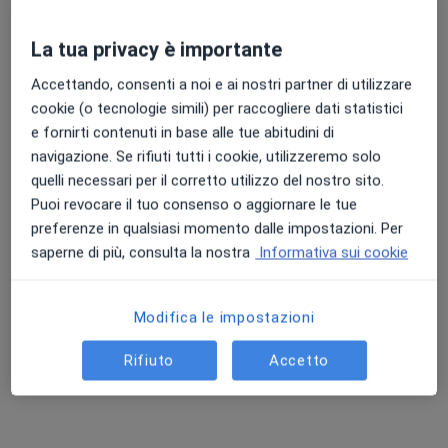
La tua privacy è importante
Dott.ssa Alessia Ventricini
Punteggio medio: 4.7 e 4.8 su Apple e Play Store
Accettando, consenti a noi e ai nostri partner di utilizzare
·
Altro
Endocrinologa, Diabetologa, Nutrizionista
cookie (o tecnologie simili) per raccogliere dati statistici
280 recensioni
e fornirti contenuti in base alle tue abitudini di
Via Emilio Longoni 69, Roma
•
Mappa
navigazione. Se rifiuti tutti i cookie, utilizzeremo solo
Rome American Hospital
quelli necessari per il corretto utilizzo del nostro sito.
Visita endocrinologica
120 €
Puoi revocare il tuo consenso o aggiornare le tue
preferenze in qualsiasi momento dalle impostazioni. Per
Questo dottore non ha ancora attivato le prenotazioni online presso questo indirizzo.
saperne di più, consulta la nostra
Informativa sui cookie
Chiedi di attivare le prenotazioni online
Modifica le impostazioni
Rifiuto
Accetto