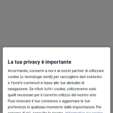
Dott. Gabriele Costanzo
·
Altro
Endocrinologo, Andrologo, Diabetologo
99 recensioni
La tua privacy è importante
Indirizzo 1
Indirizzo 2
Accettando, consenti a noi e ai nostri partner di utilizzare
cookie (o tecnologie simili) per raccogliere dati statistici
e fornirti contenuti in base alle tue abitudini di
Corso Umberto 51, Licata
•
Mappa
navigazione. Se rifiuti tutti i cookie, utilizzeremo solo
Studio medico Dott. Burgio
quelli necessari per il corretto utilizzo del nostro sito.
Prima visita endocrinologica
130 €
Puoi revocare il tuo consenso o aggiornare le tue
Questo dottore non ha ancora attivato le prenotazioni online presso questo indirizzo.
preferenze in qualsiasi momento dalle impostazioni. Per