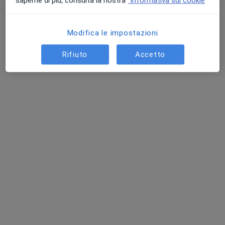
saperne di più, consulta la nostra
Informativa sui cookie
Chiedi di attivare le prenotazioni online
Modifica le impostazioni
Rifiuto
Accetto
Dott.ssa Bettina Di Marco
·
Altro
Endocrinologa, Diabetologa
37 recensioni
Via Casale, 16, Nicosia
•
Mappa
Studio Medico - Nicosia
Visita endocrinologica
80 €
Questo dottore non ha ancora attivato le prenotazioni online presso questo indirizzo.