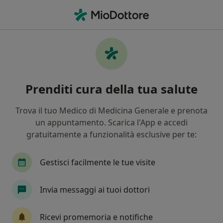
Men
Endocrinologo • Piazza Armerina, EN
Filters
Mappa
Endocrinologi a Piazza Armerina. Prenota
Prenditi cura della tua salute
online la tua visita
In che modo ordiniamo i risultati
Trova il tuo Medico di Medicina Generale e prenota
un appuntamento. Scarica l'App e accedi
gratuitamente a funzionalità esclusive per te:
Gestisci facilmente le tue visite
Invia messaggi ai tuoi dottori
Dr. Valerio Caruso
Ricevi promemoria e notifiche
·
Altro
Endocrinologo, Chirurgo generale, Chirurgo