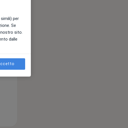
simili) per
azione. Se
l nostro sito.
ento dalle
Lun,
Mar,
Mer,
10 Ago
11 Ago
12 Ago
ccetto