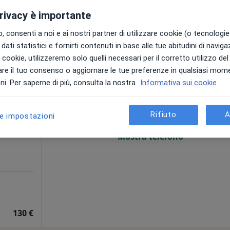
privacy è importante
 consenti a noi e ai nostri partner di utilizzare cookie (o tecnologie 
100 €
dati statistici e fornirti contenuti in base alle tue abitudini di navig
i i cookie, utilizzeremo solo quelli necessari per il corretto utilizzo de
re il tuo consenso o aggiornare le tue preferenze in qualsiasi mom
Oggi
Domani
Sab,
Dom,
i. Per saperne di più, consulta la nostra
Informativa sui cookie
6 Ago
7 Ago
8 Ago
9 Ago
o,
Rifiuto
A
le impostazioni
Non ci sono agende disponibili!
i
Mostra telefono
130 €