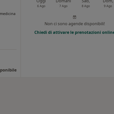
Oggi
Domani
Sab,
Dom,
6 Ago
7 Ago
8 Ago
9 Ago
 medicina
Non ci sono agende disponibili!
Chiedi di attivare le prenotazioni onlin
ponibile