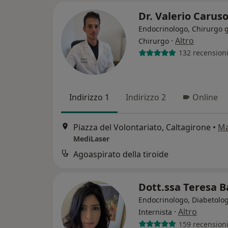
Dr. Valerio Carus
Endocrinologo, Chirurgo 
·
Altro
Chirurgo
132 recension
Indirizzo 1
Indirizzo 2
Online
Piazza del Volontariato, Caltagirone
•
M
MediLaser
Agoaspirato della tiroide
Dott.ssa Teresa B
Endocrinologo, Diabetolog
·
Altro
Internista
159 recension