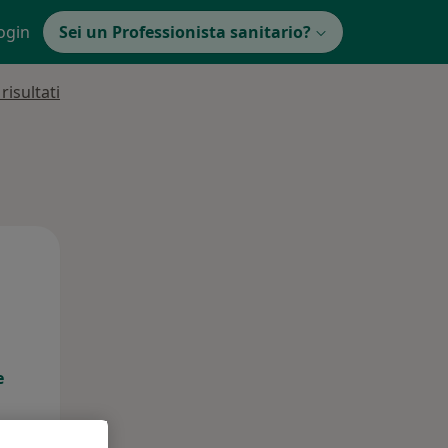
ogin
Sei un Professionista sanitario?
isultati
Lun,
Mar,
Mer,
10 Ago
11 Ago
12 Ago
e