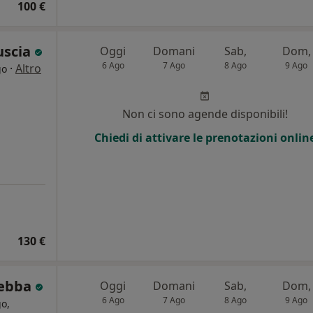
100 €
uscia
Oggi
Domani
Sab,
Dom,
6 Ago
7 Ago
8 Ago
9 Ago
·
Altro
go
i
Non ci sono agende disponibili!
Chiedi di attivare le prenotazioni onlin
130 €
cebba
Oggi
Domani
Sab,
Dom,
6 Ago
7 Ago
8 Ago
9 Ago
o,