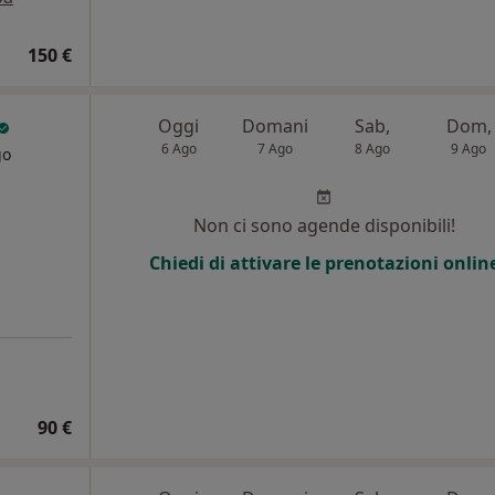
150 €
Oggi
Domani
Sab,
Dom,
6 Ago
7 Ago
8 Ago
9 Ago
go
Non ci sono agende disponibili!
Chiedi di attivare le prenotazioni onlin
90 €