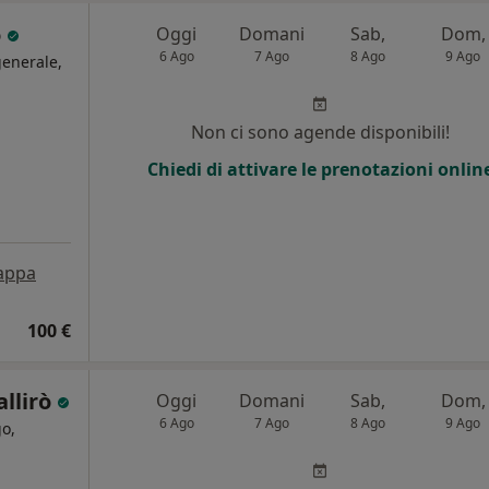
o
Oggi
Domani
Sab,
Dom,
6 Ago
7 Ago
8 Ago
9 Ago
generale,
i
Non ci sono agende disponibili!
Chiedi di attivare le prenotazioni onlin
appa
100 €
allirò
Oggi
Domani
Sab,
Dom,
6 Ago
7 Ago
8 Ago
9 Ago
o,
i