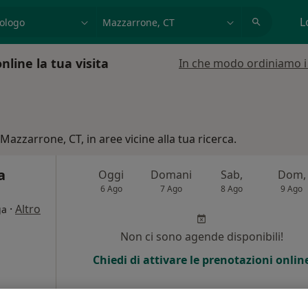
azione, medico, struttura
es: Roma
L
line la tua visita
In che modo ordiniamo i r
Mazzarrone, CT, in aree vicine alla tua ricerca.
a
Oggi
Domani
Sab,
Dom,
6 Ago
7 Ago
8 Ago
9 Ago
·
Altro
ga
i
Non ci sono agende disponibili!
Chiedi di attivare le prenotazioni onlin