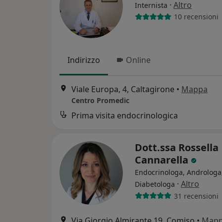
·
Altro
Internista
10 recensioni
Indirizzo
Online
Viale Europa, 4, Caltagirone
•
Mappa
Centro Promedic
Prima visita endocrinologica
Dott.ssa Rossella
Cannarella
Endocrinologa, Androloga
·
Altro
Diabetologa
31 recensioni
Via Giorgio Almirante 19, Comiso
•
Map