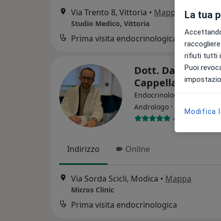
Via Trento 8, Vittoria
•
Mappa
La tua 
Studio Medico, Vittoria
Accettando,
Prima visita endocrinologica
raccogliere 
rifiuti tutt
Puoi revoca
Dott. Daniele
impostazion
Cappellani
Endocrinologo, Diabetolog
·
Altro
Andrologo
Modifica 
451 recension
Indirizzo
Online
Via Sorda Scicli, Modica
•
Mappa
Micros Clinic
Prima visita endocrinologica