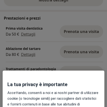
Mostra dettagli
sull'esperienza
Prestazioni e prezzi
Prima visita dentistica
Prenota una visita
Da 50 €
Dettagli
Ablazione del tartaro
Prenota una visita
Da 80 €
Dettagli
Trattamenti di paradontologia
Prenota una visita
Dettagli
La tua privacy è importante
Trattamenti di odontoiatria
conservativa
Accettando, consenti a noi e ai nostri partner di utilizzare
Prenota una visita
Dettagli
cookie (o tecnologie simili) per raccogliere dati statistici
e fornirti contenuti in base alle tue abitudini di