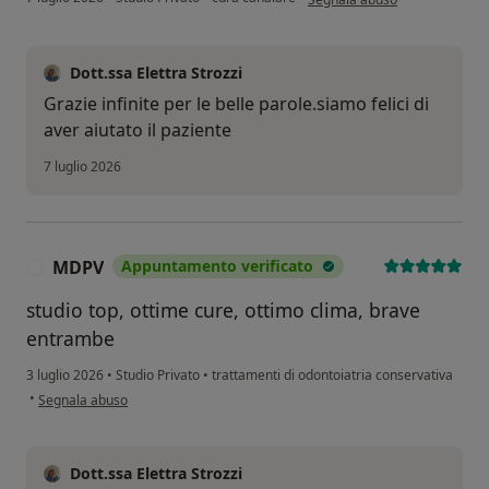
Dott.ssa Elettra Strozzi
Grazie infinite per le belle parole.siamo felici di
aver aiutato il paziente
7 luglio 2026
MDPV
Appuntamento verificato
M
studio top, ottime cure, ottimo clima, brave
entrambe
3 luglio 2026
•
Studio Privato
•
trattamenti di odontoiatria conservativa
secondo l'opinione dell'utente MDPV
•
Segnala abuso
Dott.ssa Elettra Strozzi