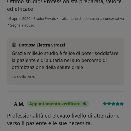
Ottimo studio! Professionista preparata, veloce
ed efficace
14 aprile 2026
•
Studio Privato
•
trattamenti di odontoiatria conservativa
secondo l'opinione dell'utente Simona FG
•
Segnala abuso
Dott.ssa Elettra Strozzi
Grazie mille.lo studio è felice di poter soddisfare
la paziente e di aiutarla nel suo percorso di
ottimizzazione della salute orale
14 aprile 2026
A.M.
Appuntamento verificato
A
Professionalità ed elevato livello di attenzione
verso il paziente e le sue necessità.