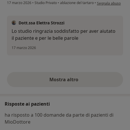
secondo l'opinione d
17 marzo 2026
•
Studio Privato
•
ablazione del tartaro
•
Segnala abuso
Dott.ssa Elettra Strozzi
Lo studio ringrazia soddisfatto per aver aiutato
il paziente e per le belle parole
17 marzo 2026
Mostra altro
opinioni di cui sopra
Risposte ai pazienti
ha risposto a 100 domande da parte di pazienti di
MioDottore