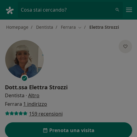
Men
Cosa stai cercando?
Homepage
Dentista
Ferrara
Elettra Strozzi
Cambia città
Dott.ssa
Elettra Strozzi
sulle specializzazioni
Dentista
·
Altro
Ferrara
1 indirizzo
159 recensioni
Prenota una visita