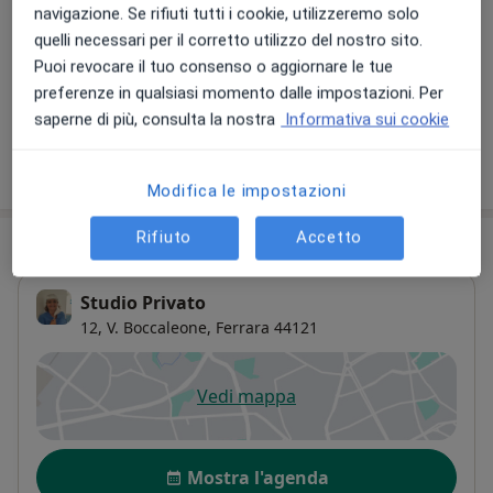
navigazione. Se rifiuti tutti i cookie, utilizzeremo solo
Parodontologia
quelli necessari per il corretto utilizzo del nostro sito.
Dettagli
Puoi revocare il tuo consenso o aggiornare le tue
preferenze in qualsiasi momento dalle impostazioni. Per
+ 15 prestazioni
saperne di più, consulta la nostra
Informativa sui cookie
Come funzionano i prezzi?
Modifica le impostazioni
Rifiuto
Accetto
Indirizzo
Studio Privato
12, V. Boccaleone,
Ferrara
44121
Vedi mappa
si apre in una nuova scheda
Disponibilità
Mostra l'agenda