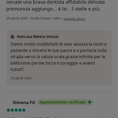
cercate una brava dentista affidabile delicata
premurosa aggiungo... è lei . 5 stelle e più.
secondo l'opinione dell'utente Irene.b
20 aprile 2026
•
Studio Privato
•
Altro
•
Segnala abuso
Dott.ssa Elettra Strozzi
Siamo molto soddisfatti di aver aiutata la nostra
paziente a vincere le sue paure e a portarla sulla
strada verso la salute orale.grazie infinite per le
bellissime parole.forza e coraggio e avanti
tutta!!!
20 aprile 2026
Simona FG
Appuntamento verificato
S