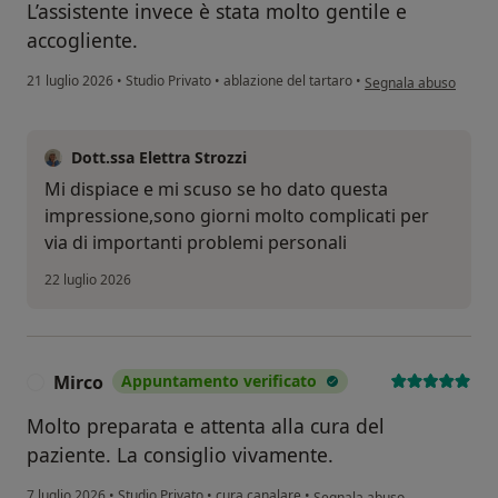
L’assistente invece è stata molto gentile e
accogliente.
secondo l'opinione de
21 luglio 2026
•
Studio Privato
•
ablazione del tartaro
•
Segnala abuso
Dott.ssa Elettra Strozzi
Mi dispiace e mi scuso se ho dato questa
impressione,sono giorni molto complicati per
via di importanti problemi personali
22 luglio 2026
Mirco
Appuntamento verificato
M
Molto preparata e attenta alla cura del
paziente. La consiglio vivamente.
secondo l'opinione dell'utente
7 luglio 2026
•
Studio Privato
•
cura canalare
•
Segnala abuso