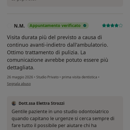
N.M.
Appuntamento verificato
N
Visita durata più del previsto a causa di
continuo avanti-indietro dall'ambulatorio.
Ottimo trattamento di pulizia. La
comunicazione avrebbe potuto essere più
dettagliata.
26 maggio 2026
•
Studio Privato
•
prima visita dentistica
•
secondo l'opinione dell'utente N.M.
Segnala abuso
Dott.ssa Elettra Strozzi
Gentile paziente in uno studio odontoiatrico
quando capitano le urgenze si cerca sempre di
fare tutto il possibile per aiutare chi ha