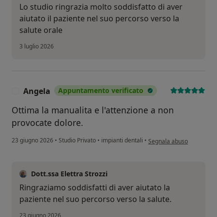
Lo studio ringrazia molto soddisfatto di aver
aiutato il paziente nel suo percorso verso la
salute orale
3 luglio 2026
Angela
Appuntamento verificato
A
Ottima la manualita e l'attenzione a non
provocate dolore.
secondo l'opinione dell'u
23 giugno 2026
•
Studio Privato
•
impianti dentali
•
Segnala abuso
Dott.ssa Elettra Strozzi
Ringraziamo soddisfatti di aver aiutato la
paziente nel suo percorso verso la salute.
23 giugno 2026