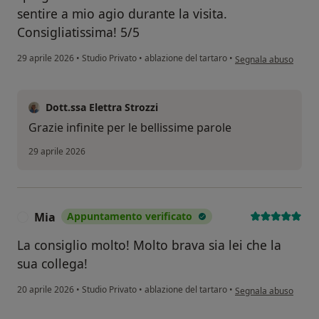
sentire a mio agio durante la visita.
Consigliatissima! 5/5
secondo l'opinione d
29 aprile 2026
•
Studio Privato
•
ablazione del tartaro
•
Segnala abuso
Dott.ssa Elettra Strozzi
Grazie infinite per le bellissime parole
29 aprile 2026
Mia
Appuntamento verificato
M
La consiglio molto! Molto brava sia lei che la
sua collega!
secondo l'opinione de
20 aprile 2026
•
Studio Privato
•
ablazione del tartaro
•
Segnala abuso