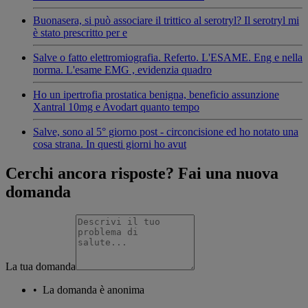
Buonasera, si può associare il trittico al serotryl? Il serotryl mi
è stato prescritto per e
Salve o fatto elettromiografia. Referto. L'ESAME. Eng e nella
norma. L'esame EMG , evidenzia quadro
Ho un ipertrofia prostatica benigna, beneficio assunzione
Xantral 10mg e Avodart quanto tempo
Salve, sono al 5° giorno post - circoncisione ed ho notato una
cosa strana. In questi giorni ho avut
Cerchi ancora risposte? Fai una nuova
domanda
La tua domanda
•
La domanda è anonima