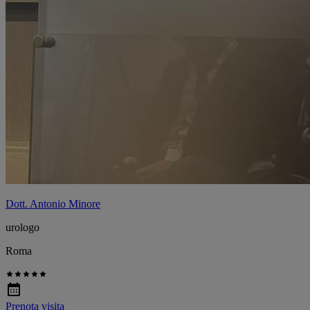
Dott. Antonio Minore
urologo
Roma
Prenota visita