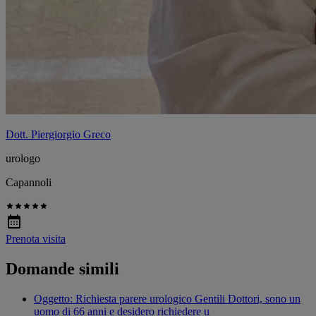
Dott. Piergiorgio Greco
urologo
Capannoli
Prenota visita
Domande simili
Oggetto: Richiesta parere urologico Gentili Dottori, sono un
uomo di 66 anni e desidero richiedere u