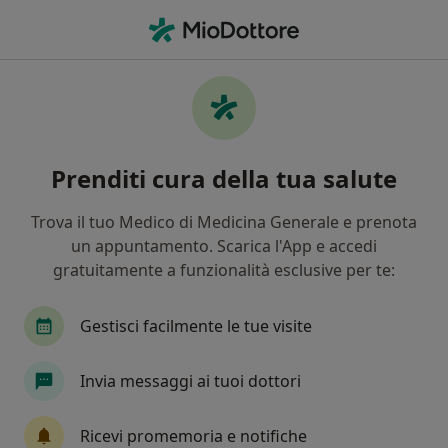
Men
Diabetologo • Licata, AG
Filters
Mappa
Diabetologi a Licata. Prenota online la tua
Prenditi cura della tua salute
visita
In che modo ordiniamo i risultati
Trova il tuo Medico di Medicina Generale e prenota
un appuntamento. Scarica l'App e accedi
gratuitamente a funzionalità esclusive per te:
Gestisci facilmente le tue visite
Invia messaggi ai tuoi dottori
Dott. Gabriele Costanzo
Ricevi promemoria e notifiche
·
Altro
Diabetologo, Endocrinologo, Andrologo