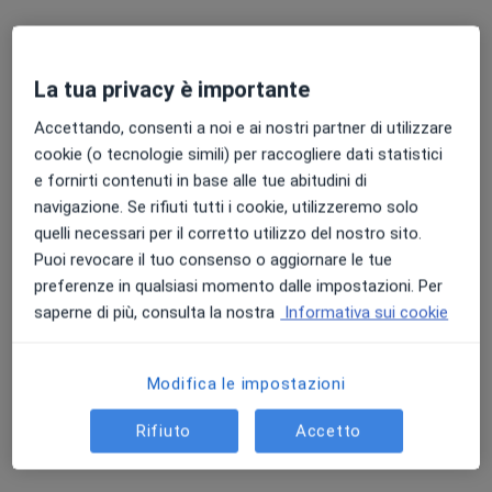
La tua privacy è importante
Pagamenti online
Dott. Leonardo Distefano
Accettando, consenti a noi e ai nostri partner di utilizzare
cookie (o tecnologie simili) per raccogliere dati statistici
·
Altro
Diabetologo, Endocrinologo
e fornirti contenuti in base alle tue abitudini di
17 recensioni
navigazione. Se rifiuti tutti i cookie, utilizzeremo solo
quelli necessari per il corretto utilizzo del nostro sito.
Indirizzo 1
Indirizzo 2
Online
Puoi revocare il tuo consenso o aggiornare le tue
preferenze in qualsiasi momento dalle impostazioni. Per
Via Sant'Angelo, 67, Favara
•
Mappa
saperne di più, consulta la nostra
Informativa sui cookie
Studio medico Dott. Leonardo Distefano
Prima visita diabetologica
100 €
Modifica le impostazioni
Questo dottore non ha ancora attivato le prenotazioni online presso questo indirizzo.
Rifiuto
Accetto
Chiedi di attivare le prenotazioni online