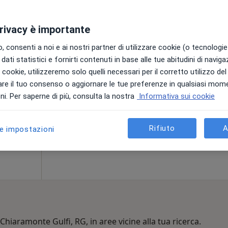
privacy è importante
ito
Oggi
Domani
Lun,
Mar,
 consenti a noi e ai nostri partner di utilizzare cookie (o tecnologie 
8 Ago
9 Ago
10 Ago
11 Ago
dati statistici e fornirti contenuti in base alle tue abitudini di navig
i
i i cookie, utilizzeremo solo quelli necessari per il corretto utilizzo de
re il tuo consenso o aggiornare le tue preferenze in qualsiasi mom
Non ci sono agende disponibili!
i. Per saperne di più, consulta la nostra
Informativa sui cookie
Chiedi di attivare le prenotazioni onlin
ppa
Rifiuto
A
le impostazioni
 Chiaramonte Gulfi, RG, in aree vicine alla tua ricerca.