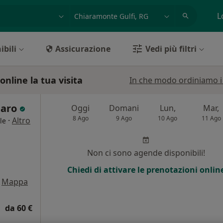
azione, medico, struttura
es: Roma
L
ibili
Assicurazione
Vedi più filtri
nline la tua visita
In che modo ordiniamo i r
 Faro
Oggi
Domani
Lun,
Mar,
8 Ago
9 Ago
10 Ago
11 Ago
·
Altro
le
i
Non ci sono agende disponibili!
Chiedi di attivare le prenotazioni onlin
Mappa
da 60 €