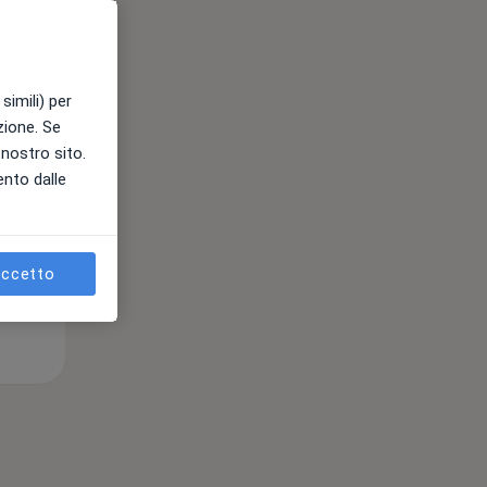
Mer,
Gio,
Ven,
simili) per
12 Ago
13 Ago
14 Ago
azione. Se
l nostro sito.
ento dalle
e
ccetto