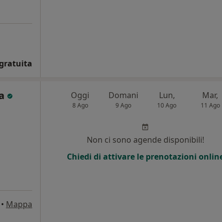
gratuita
ra
Oggi
Domani
Lun,
Mar,
8 Ago
9 Ago
10 Ago
11 Ago
Non ci sono agende disponibili!
Chiedi di attivare le prenotazioni onlin
•
Mappa