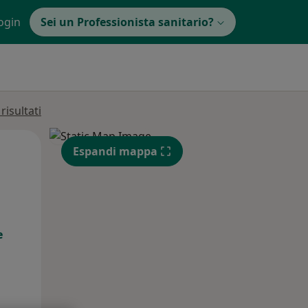
ogin
Sei un Professionista sanitario?
isultati
Mer,
Gio,
Ven,
Espandi mappa
12 Ago
13 Ago
14 Ago
e