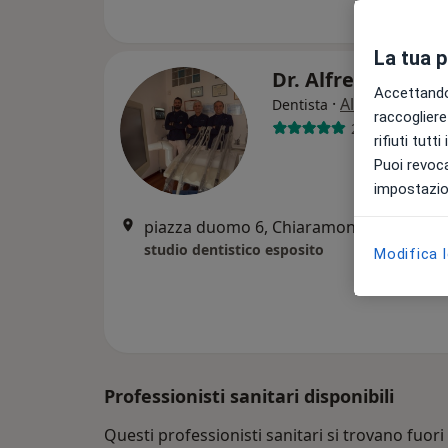
La tua 
Dr. Alfredo Espos
Accettando,
·
Altro
Dentista
raccogliere 
289 recension
rifiuti tutt
Puoi revoca
impostazion
piazza duomo 6, Chiaramonte Gulfi
•
Ma
studio dentistico esposito
Modifica 
Professionisti sanitari disponibili
Questi professionisti sanitari si trovano fuori