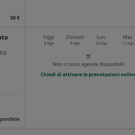
50 €
ato
Oggi
Domani
Lun,
Mar,
8 Ago
9 Ago
10 Ago
11 Ago
tro
i
Non ci sono agende disponibili!
Chiedi di attivare le prenotazioni onlin
ponibile