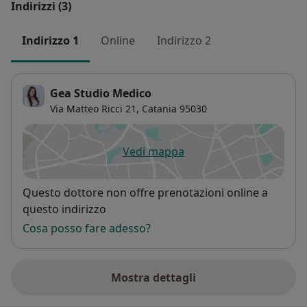
Indirizzi (3)
Indirizzo 1
Online
Indirizzo 2
Gea Studio Medico
Via Matteo Ricci 21,
Catania
95030
Vedi mappa
si apre in una nuova scheda
Disponibilità
Questo dottore non offre prenotazioni online a
questo indirizzo
Cosa posso fare adesso?
Mostra dettagli
sull'indirizzo