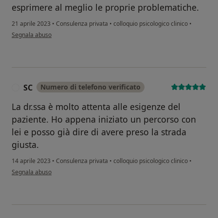
esprimere al meglio le proprie problematiche.
21 aprile 2023
•
Consulenza privata
•
colloquio psicologico clinico
•
secondo l'opinione dell'utente C.M
Segnala abuso
SC
Numero di telefono verificato
S
La dr.ssa è molto attenta alle esigenze del
paziente. Ho appena iniziato un percorso con
lei e posso già dire di avere preso la strada
giusta.
14 aprile 2023
•
Consulenza privata
•
colloquio psicologico clinico
•
secondo l'opinione dell'utente SC
Segnala abuso