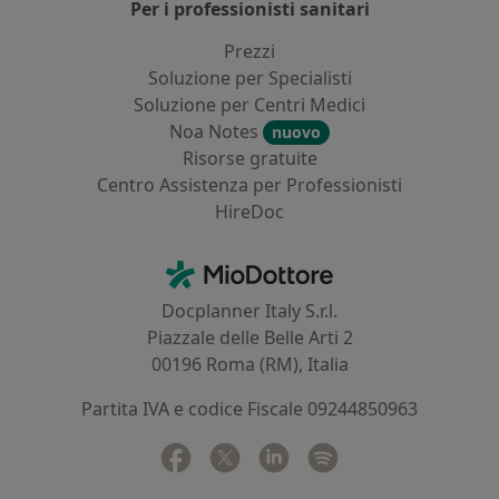
Per i professionisti sanitari
Prezzi
Soluzione per Specialisti
Soluzione per Centri Medici
Noa Notes
nuovo
Risorse gratuite
Centro Assistenza per Professionisti
HireDoc
Contatti
MioDottore - Homepage
Docplanner Italy S.r.l.
Piazzale delle Belle Arti 2
00196 Roma (RM), Italia
Partita IVA e codice Fiscale 09244850963
Facebook
si apre in una nuova scheda
Twitter
si apre in una nuova scheda
Linkedin
si apre in una nuova sc
Spotify
si apre in una nuo