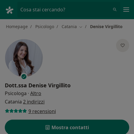
Men
Cosa stai cercando?
Homepage
Psicologo
Catania
Denise Virgillito
Cambia città
Dott.ssa
Denise Virgillito
sulle specializzazioni
Psicologa
·
Altro
Catania
2 indirizzi
9 recensioni
Mostra contatti