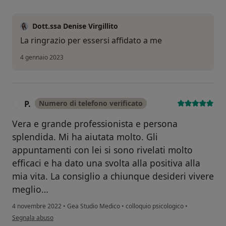
Dott.ssa Denise Virgillito
La ringrazio per essersi affidato a me
4 gennaio 2023
P.
Numero di telefono verificato
P
Vera e grande professionista e persona
splendida. Mi ha aiutata molto. Gli
appuntamenti con lei si sono rivelati molto
efficaci e ha dato una svolta alla positiva alla
mia vita. La consiglio a chiunque desideri vivere
meglio…
4 novembre 2022
•
Gea Studio Medico
•
colloquio psicologico
•
secondo l'opinione dell'utente P.
Segnala abuso