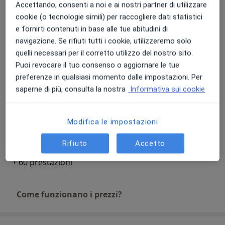
Sono Denise Virgillito, sono una Psicologa,
Accettando, consenti a noi e ai nostri partner di utilizzare
Elaborazione dei traumi
psicoterapeuta psicoanalitica in formazione e aiuto le
cookie (o tecnologie simili) per raccogliere dati statistici
50 €
Dettagli
persone ad imparare a scrivere di sé e della loro storia.
e fornirti contenuti in base alle tue abitudini di
navigazione. Se rifiuti tutti i cookie, utilizzeremo solo
Consulenza psicologica
Dr.ssa Denise Virgillito
quelli necessari per il corretto utilizzo del nostro sito.
60 €
Dettagli
Puoi revocare il tuo consenso o aggiornare le tue
preferenze in qualsiasi momento dalle impostazioni. Per
Consulenza psicologica di coppia
saperne di più, consulta la nostra
Informativa sui cookie
50 €
Dettagli
Modifica le impostazioni
Consulenza psicologica per infertilità e sterilità
50 €
Dettagli
Rifiuto
Accetto
+ 60 prestazioni
Come funzionano i prezzi?