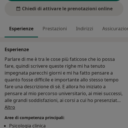
Chiedi di attivare le prenotazioni online
Esperienze
Prestazioni
Indirizzi
Assicurazio
Esperienze
Parlare di me è tra le cose più faticose che io possa
fare, quindi scrivere queste righe mi ha tenuto
impegnata parecchi giorni e mi ha fatto pensare a
quanto fosse difficile e importante allo stesso tempo
fare una descrizione di sé. E allora ho iniziato a
pensare al mio percorso universitario, ai miei successi,
alle grandi soddisfazioni, ai corsi a cui ho presenziato,
Su di me
a tutte le esperienze che ho vissuto. Ma poi tutti questi
Altro
pensieri mi hanno portata a chiedermi “ma come
Aree di competenza principali:
vorrei che mi vedessero gli altri, una volta entrati sul
Psicologia clinica
mio sito web?”.