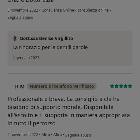
5 novembre 2022
•
Consulenza Online
•
consulenza online
•
secondo l'opinione dell'utente Salvo F.
Segnala abuso
Dott.ssa Denise Virgillito
La ringrazio per le gentili parole
4 gennaio 2023
R.M
Numero di telefono verificato
R
Professionale e brava. La consiglio a chi ha
bisogno di supporto morale. Disponibile
all'ascolto e ti supporta in maniera appropriata
in tutto il percorso.
secondo l'opinione dell'utente R.M
4 novembre 2022
•
Altro
•
Altro
•
Segnala abuso