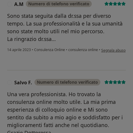
A.M
Numero di telefono verificato
A
Sono stata seguita dalla dr.ssa per diverso
tempo. La sua professionalità e la sua umanità
sono state molto utili nel mio percorso.
La ringrazio dr.ssa…
secondo l'opinione 
14 aprile 2023
•
Consulenza Online
•
consulenza online
•
Segnala abuso
Salvo F.
Numero di telefono verificato
S
Una vera professionista. Ho trovato la
consulenza online molto utile. La mia prima
esperienza di colloquio online e Mi sono
sentito da subito a mio agio e soddisfatto per i
miglioramenti fatti anche nel quotidiano.
Grazie Dottoressa