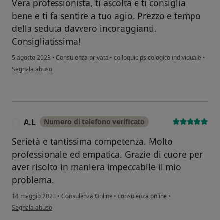
Vera professionista, ti ascolta e ti consiglia
bene e ti fa sentire a tuo agio. Prezzo e tempo
della seduta davvero incoraggianti.
Consigliatissima!
5 agosto 2023
•
Consulenza privata
•
colloquio psicologico individuale
•
secondo l'opinione dell'utente Pierangelo
Segnala abuso
A.L
Numero di telefono verificato
A
Serietà e tantissima competenza. Molto
professionale ed empatica. Grazie di cuore per
aver risolto in maniera impeccabile il mio
problema.
14 maggio 2023
•
Consulenza Online
•
consulenza online
•
secondo l'opinione dell'utente A.L
Segnala abuso