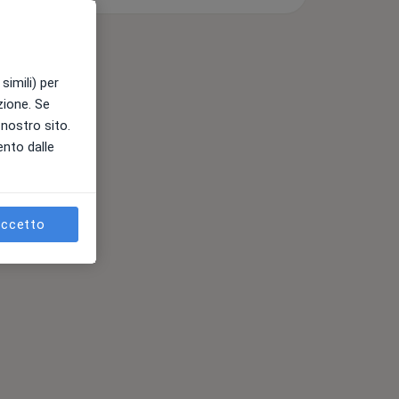
simili) per
azione. Se
l nostro sito.
ento dalle
ccetto