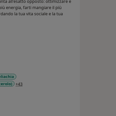
nta all'esatto opposto: ottimizzare e
ù energia, farti mangiare il più
rdando la tua vita sociale e la tua
liachia
a11y_sr_more_diseases
terolo)
+43