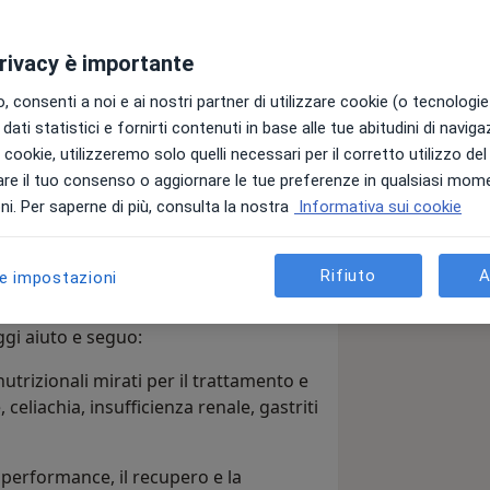
privacy è importante
ersità degli studi di Genova, da
azione e dello sport. Oltre alla laurea
 consenti a noi e ai nostri partner di utilizzare cookie (o tecnologie 
ta alimentazione sia fondamentale non
dati statistici e fornirti contenuti in base alle tue abitudini di navig
 gestire attivamente diverse patologie,
i i cookie, utilizzeremo solo quelli necessari per il corretto utilizzo de
l settore del fitness e della
re il tuo consenso o aggiornare le tue preferenze in qualsiasi mom
e internazionale CISSN (Certified
i. Per saperne di più, consulta la nostra
Informativa sui cookie
 ISAK. Questo mi permette di utilizzare
 studi tramite la scuola SANIS di
llo mondiale per misurare con
ness e bodybuilding qualificato NBFI,
rporea, monitorando i reali
ultura fisica basato su evidenze
Rifiuto
A
le impostazioni
sa nel tempo.
ggi aiuto e seguo:
utrizionali mirati per il trattamento e
celiachia, insufficienza renale, gastriti
la performance, il recupero e la