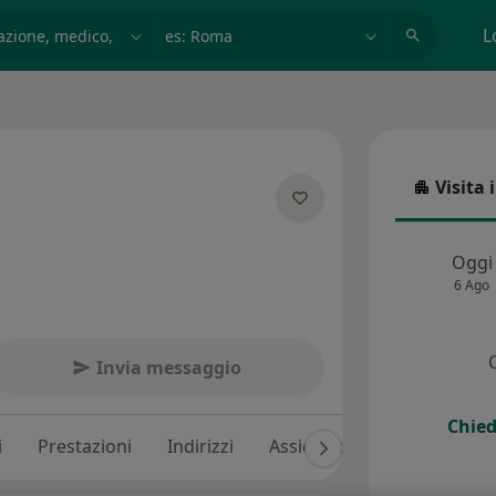
azione, medico, struttura
es: Roma
L
Visita 
Visita in
alizzazioni
Oggi
6 Ago
Invia messaggio
Chied
i
Prestazioni
Indirizzi
Assicurazioni
Recension