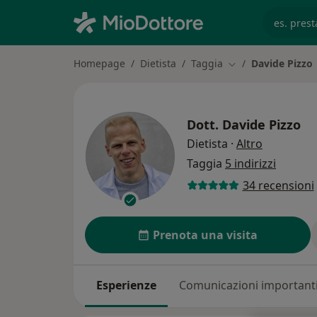
es. prest
Homepage
Dietista
Taggia
Davide Pizzo
Cambia città
Dott.
Davide Pizzo
sulle speci
Dietista
·
Altro
Taggia
5 indirizzi
34 recensioni
Prenota una visita
Esperienze
Comunicazioni important