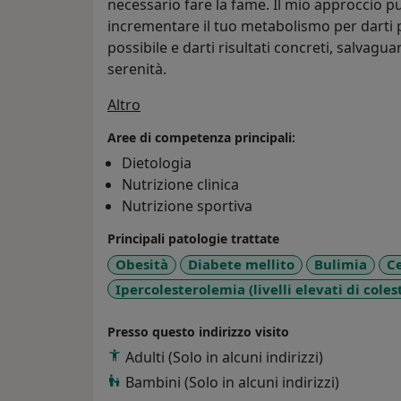
necessario fare la fame. Il mio approccio pu
incrementare il tuo metabolismo per darti pi
possibile e darti risultati concreti, salvagua
serenità.
a11y_sr_treatment_approach
Altro
Aree di competenza principali:
Dietologia
Nutrizione clinica
Nutrizione sportiva
Principali patologie trattate
Obesità
Diabete mellito
Bulimia
Ce
Ipercolesterolemia (livelli elevati di coles
Presso questo indirizzo visito
Adulti (Solo in alcuni indirizzi)
Bambini (Solo in alcuni indirizzi)