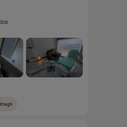
line
ttagli
ll'esperienza