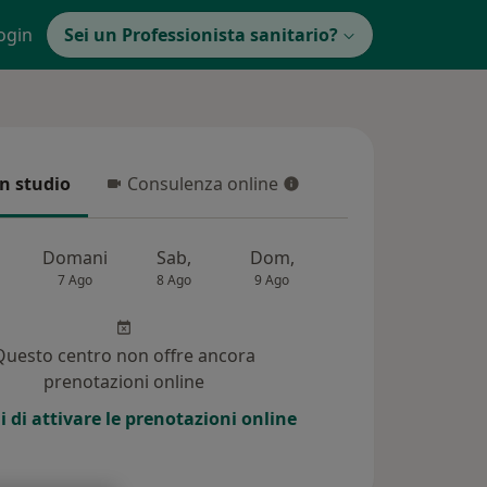
ogin
Sei un Professionista sanitario?
in studio
Consulenza online
 studio
Consulenza online
Domani
Sab,
Dom,
Lun,
Mar,
7 Ago
8 Ago
9 Ago
10 Ago
11 Ag
Questo centro non offre ancora
prenotazioni online
i di attivare le prenotazioni online
i (34)