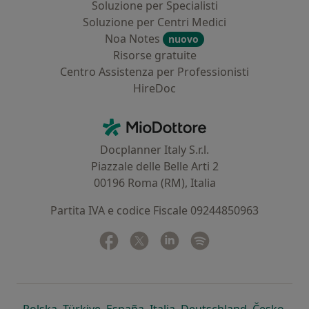
Soluzione per Specialisti
Soluzione per Centri Medici
Noa Notes
nuovo
Risorse gratuite
Centro Assistenza per Professionisti
HireDoc
Contatti
MioDottore - Homepage
Docplanner Italy S.r.l.
Piazzale delle Belle Arti 2
00196 Roma (RM), Italia
Partita IVA e codice Fiscale 09244850963
Facebook
si apre in una nuova scheda
Twitter
si apre in una nuova scheda
Linkedin
si apre in una nuova sc
Spotify
si apre in una nuo
si apre in una nuova scheda
si apre in una nuova scheda
si apre in una nuova scheda
si apre in una nuova sche
si apre in 
si a