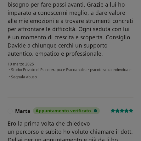
bisogno per fare passi avanti. Grazie a lui ho
imparato a conoscermi meglio, a dare valore
alle mie emozioni e a trovare strumenti concreti
per affrontare le difficoltà. Ogni seduta con lui
è un momento di crescita e scoperta. Consiglio
Davide a chiunque cerchi un supporto
autentico, empatico e professionale.
10 marzo 2025
•
Studio Privato di Psicoterapia e Psicoanalisi
•
psicoterapia individuale
secondo l'opinione dell'utente Petra
•
Segnala abuso
Marta
Appuntamento verificato
M
Ero la prima volta che chiedevo
un percorso e subito ho voluto chiamare il dott.
Dellai per un appuntamento e già da li ho