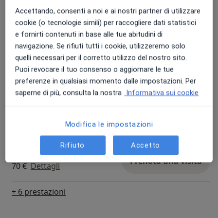
Da 70 €
Dettagli
percepito.
Accettando, consenti a noi e ai nostri partner di utilizzare
cookie (o tecnologie simili) per raccogliere dati statistici
Psicoterapia individuale
e fornirti contenuti in base alle tue abitudini di
Prenota una visita
70 €
Dettagli
navigazione. Se rifiuti tutti i cookie, utilizzeremo solo
quelli necessari per il corretto utilizzo del nostro sito.
Puoi revocare il tuo consenso o aggiornare le tue
Consulenza online
Prenota una visita
preferenze in qualsiasi momento dalle impostazioni. Per
70 €
Dettagli
saperne di più, consulta la nostra
Informativa sui cookie
Psicoanalisi
Prenota una visita
Da 70 €
Dettagli
Modifica le impostazioni
Rifiuto
Accetto
Psicoterapia di coppia
Prenota una visita
70 €
Dettagli
+ 6 prestazioni