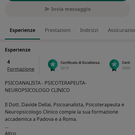
Invia messaggio
Esperienze
Prestazioni
Indirizzi
Assicurazio
Esperienze
4
Formazione
PSICOANALISTA - PSICOTERAPEUTA-
NEUROPSICOLOGO CLINICO
Il Dott. Davide Dellai, Psicoanalista, Psicoterapeuta e
Neuropsicologo Clinico compie la sua formazione
accademica a Padova e a Roma.
Su di me
Approfondisce l'area clinica legata alla
Altro