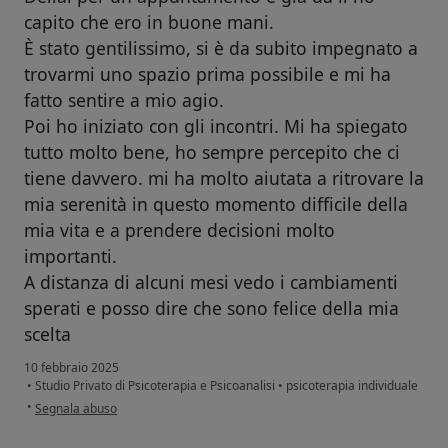
capito che ero in buone mani.
È stato gentilissimo, si è da subito impegnato a
trovarmi uno spazio prima possibile e mi ha
fatto sentire a mio agio.
Poi ho iniziato con gli incontri. Mi ha spiegato
tutto molto bene, ho sempre percepito che ci
tiene davvero. mi ha molto aiutata a ritrovare la
mia serenità in questo momento difficile della
mia vita e a prendere decisioni molto
importanti.
A distanza di alcuni mesi vedo i cambiamenti
sperati e posso dire che sono felice della mia
scelta
10 febbraio 2025
•
Studio Privato di Psicoterapia e Psicoanalisi
•
psicoterapia individuale
secondo l'opinione dell'utente Marta
•
Segnala abuso