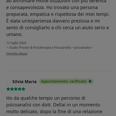
ad affrontare molte situazioni con più serenità
e consapevolezza. Ho trovato una persona
preparata, empatica e rispettosa dei miei tempi.
È stata un’esperienza davvero preziosa e mi
sento di consigliarlo a chi cerca un aiuto serio e
umano.
12 luglio 2026
•
Studio Privato di Psicoterapia e Psicoanalisi
•
psicoanalisi
•
secondo l'opinione dell'utente Elisabetta
Segnala abuso
Silvia Maria
Appuntamento verificato
S
Ho da qualche tempo un percorso di
psicoanalisi con dott. Dellai in un momento
molto delicato, dopo la fine di una relazione