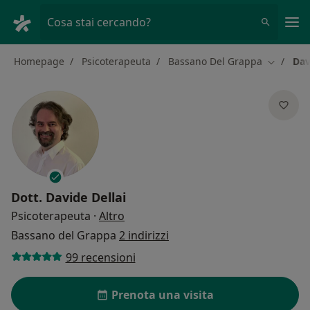
Men
Cosa stai cercando?
Homepage
Psicoterapeuta
Bassano Del Grappa
Dav
Cambia ci
Dott.
Davide Dellai
sulle specializzazioni
Psicoterapeuta
·
Altro
Bassano del Grappa
2 indirizzi
99 recensioni
Prenota una visita