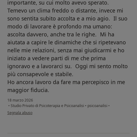
importante, su cui molto avevo sperato.
Temevo un clima freddo o distante, invece mi
sono sentita subito accolta e a mio agio. Il suo
modo di lavorare è profondo ma umano:
ascolta davvero, anche tra le righe. Mi ha
aiutata a capire le dinamiche che si ripetevano
nelle mie relazioni, senza mai giudicarmi e ho
iniziato a vedere parti di me che prima
ignoravo e a lavorarci su. Oggi mi sento molto
più consapevole e stabile.
Ho ancora lavoro da fare ma percepisco in me
maggior fiducia.
18 marzo 2026
•
Studio Privato di Psicoterapia e Psicoanalisi
•
psicoanalisi
•
secondo l'opinione dell'utente Silvia Maria
Segnala abuso