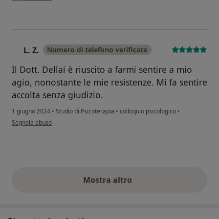
L. Z.
Numero di telefono verificato
L
Il Dott. Dellai è riuscito a farmi sentire a mio
agio, nonostante le mie resistenze. Mi fa sentire
accolta senza giudizio.
1 giugno 2024
•
Studio di Psicoterapia
•
colloquio psicologico
•
secondo l'opinione dell'utente L. Z.
Segnala abuso
Mostra altro
opinioni di cui sopra