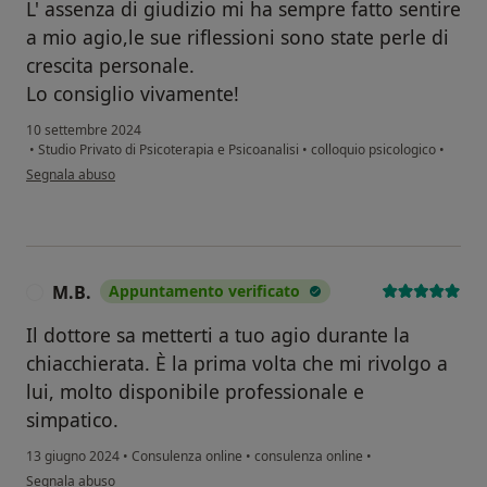
L' assenza di giudizio mi ha sempre fatto sentire
a mio agio,le sue riflessioni sono state perle di
crescita personale.
Lo consiglio vivamente!
10 settembre 2024
•
Studio Privato di Psicoterapia e Psicoanalisi
•
colloquio psicologico
•
secondo l'opinione dell'utente Alessandra
Segnala abuso
M.B.
Appuntamento verificato
M
Il dottore sa metterti a tuo agio durante la
chiacchierata. È la prima volta che mi rivolgo a
lui, molto disponibile professionale e
simpatico.
13 giugno 2024
•
Consulenza online
•
consulenza online
•
secondo l'opinione dell'utente M.B.
Segnala abuso