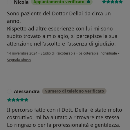
Nicola
Appuntamento verificato
N
Sono paziente del Dottor Dellai da circa un
anno.
Rispetto ad altre esperienze con lui mi sono
subito trovato a mio agio, si percepisce la sua
attenzione nell’ascolto e l’assenza di giudizio.
14 novembre 2024
•
Studio di Psicoterapia
•
psicoterapia individuale
•
secondo l'opinione dell'utente Nicola
Segnala abuso
Alessandra
Numero di telefono verificato
A
Il percorso fatto con il Dott. Dellai è stato molto
costruttivo, mi ha aiutato a ritrovare me stessa.
Lo ringrazio per la professionalità e gentilezza.