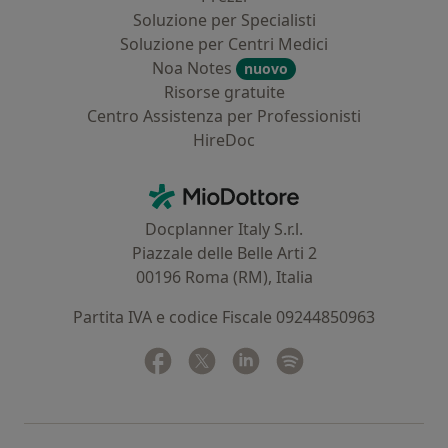
Soluzione per Specialisti
Soluzione per Centri Medici
Noa Notes
nuovo
Risorse gratuite
Centro Assistenza per Professionisti
HireDoc
Contatti
MioDottore - Homepage
Docplanner Italy S.r.l.
Piazzale delle Belle Arti 2
00196 Roma (RM), Italia
Partita IVA e codice Fiscale 09244850963
Facebook
si apre in una nuova scheda
Twitter
si apre in una nuova scheda
Linkedin
si apre in una nuova sc
Spotify
si apre in una nuo