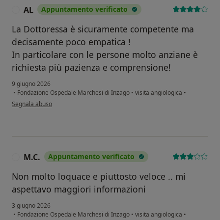
AL
Appuntamento verificato
A
La Dottoressa è sicuramente competente ma
decisamente poco empatica !
In particolare con le persone molto anziane è
richiesta più pazienza e comprensione!
9 giugno 2026
•
Fondazione Ospedale Marchesi di Inzago
•
visita angiologica
•
secondo l'opinione dell'utente AL
Segnala abuso
M.C.
Appuntamento verificato
M
Non molto loquace e piuttosto veloce .. mi
aspettavo maggiori informazioni
3 giugno 2026
•
Fondazione Ospedale Marchesi di Inzago
•
visita angiologica
•