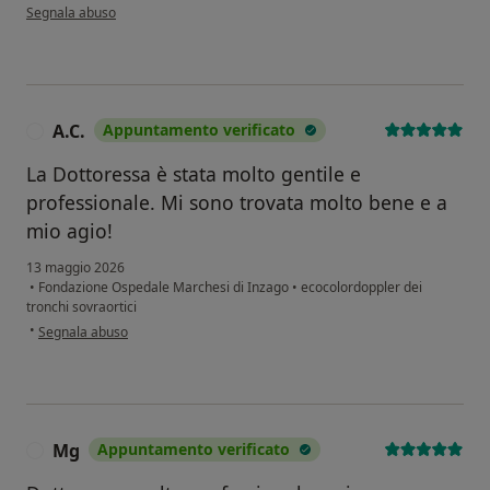
secondo l'opinione dell'utente M.C.
Segnala abuso
A.C.
Appuntamento verificato
A
La Dottoressa è stata molto gentile e
professionale. Mi sono trovata molto bene e a
mio agio!
13 maggio 2026
•
Fondazione Ospedale Marchesi di Inzago
•
ecocolordoppler dei
tronchi sovraortici
secondo l'opinione dell'utente A.C.
•
Segnala abuso
Mg
Appuntamento verificato
M