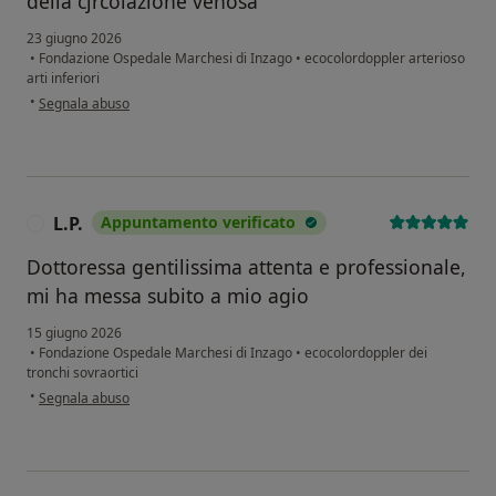
della cjrcolazione venosa
23 giugno 2026
•
Fondazione Ospedale Marchesi di Inzago
•
ecocolordoppler arterioso
arti inferiori
secondo l'opinione dell'utente Ugo angelo fornasier
•
Segnala abuso
L.P.
Appuntamento verificato
L
Dottoressa gentilissima attenta e professionale,
mi ha messa subito a mio agio
15 giugno 2026
•
Fondazione Ospedale Marchesi di Inzago
•
ecocolordoppler dei
tronchi sovraortici
secondo l'opinione dell'utente L.P.
•
Segnala abuso