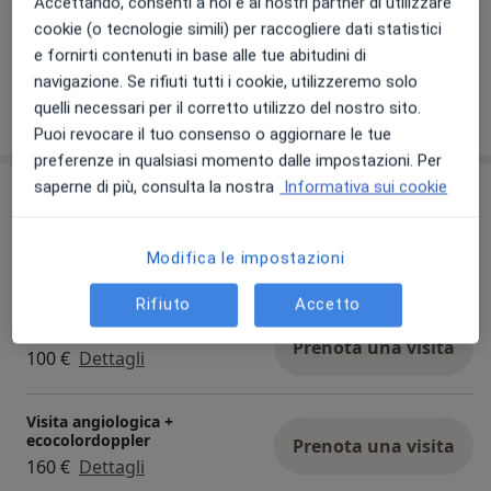
Accettando, consenti a noi e ai nostri partner di utilizzare
cookie (o tecnologie simili) per raccogliere dati statistici
Visualizza galleria (2)
e fornirti contenuti in base alle tue abitudini di
navigazione. Se rifiuti tutti i cookie, utilizzeremo solo
Mostra dettagli
quelli necessari per il corretto utilizzo del nostro sito.
sull'esperienza
Puoi revocare il tuo consenso o aggiornare le tue
preferenze in qualsiasi momento dalle impostazioni. Per
saperne di più, consulta la nostra
Informativa sui cookie
Prestazioni e prezzi
Visita angiologica
Prenota una visita
Modifica le impostazioni
Da 100 €
Dettagli
Rifiuto
Accetto
Sclerosanti
Prenota una visita
100 €
Dettagli
Visita angiologica +
ecocolordoppler
Prenota una visita
160 €
Dettagli