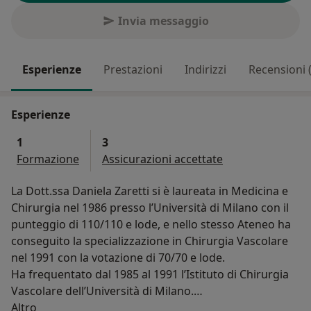
Invia messaggio
Esperienze
Prestazioni
Indirizzi
Recensioni 
Esperienze
1
3
Formazione
Assicurazioni accettate
La Dott.ssa Daniela Zaretti si è laureata in Medicina e
Chirurgia nel 1986 presso l’Università di Milano con il
punteggio di 110/110 e lode, e nello stesso Ateneo ha
conseguito la specializzazione in Chirurgia Vascolare
nel 1991 con la votazione di 70/70 e lode.
Ha frequentato dal 1985 al 1991 l’Istituto di Chirurgia
Vascolare dell’Università di Milano.
Su di me
Dal 1995 al 1997 ha frequentato il Reparto di Chirurgia
Altro