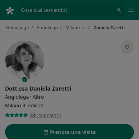
Men
Cosa stai cercando?
Homepage
Angiologo
Milano
Daniela Zaretti
Cambia città
Dott.ssa
Daniela Zaretti
sulle specializzazioni
Angiologa
·
Altro
Milano
3 indirizzi
68 recensioni
Prenota una visita