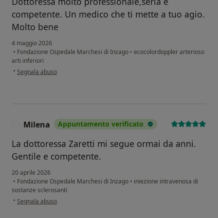
Dottoressa molto professionale,seria e
competente. Un medico che ti mette a tuo agio.
Molto bene
4 maggio 2026
•
Fondazione Ospedale Marchesi di Inzago
•
ecocolordoppler arterioso
arti inferiori
secondo l'opinione dell'utente Mg
•
Segnala abuso
Milena
Appuntamento verificato
M
La dottoressa Zaretti mi segue ormai da anni.
Gentile e competente.
20 aprile 2026
•
Fondazione Ospedale Marchesi di Inzago
•
iniezione intravenosa di
sostanze sclerosanti
secondo l'opinione dell'utente Milena
•
Segnala abuso