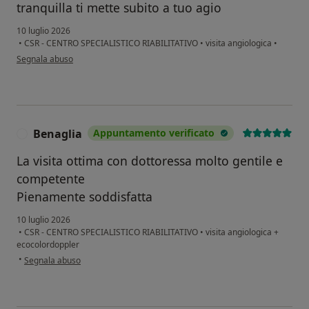
tranquilla ti mette subito a tuo agio
10 luglio 2026
•
CSR - CENTRO SPECIALISTICO RIABILITATIVO
•
visita angiologica
•
secondo l'opinione dell'utente Elena
Segnala abuso
Benaglia
Appuntamento verificato
B
La visita ottima con dottoressa molto gentile e
competente
Pienamente soddisfatta
10 luglio 2026
•
CSR - CENTRO SPECIALISTICO RIABILITATIVO
•
visita angiologica +
ecocolordoppler
secondo l'opinione dell'utente Benaglia
•
Segnala abuso