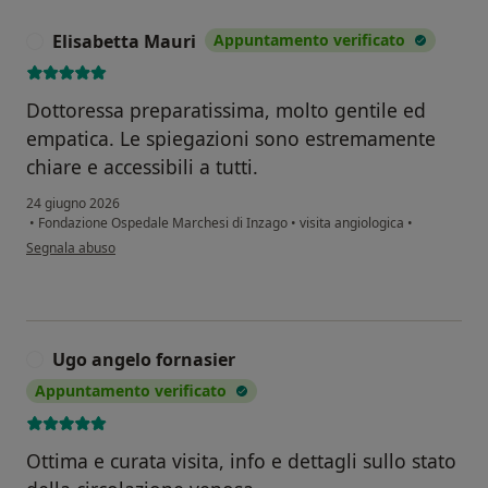
Elisabetta Mauri
Appuntamento verificato
E
Dottoressa preparatissima, molto gentile ed
empatica. Le spiegazioni sono estremamente
chiare e accessibili a tutti.
24 giugno 2026
•
Fondazione Ospedale Marchesi di Inzago
•
visita angiologica
•
secondo l'opinione dell'utente Elisabetta Mauri
Segnala abuso
Ugo angelo fornasier
U
Appuntamento verificato
Ottima e curata visita, info e dettagli sullo stato