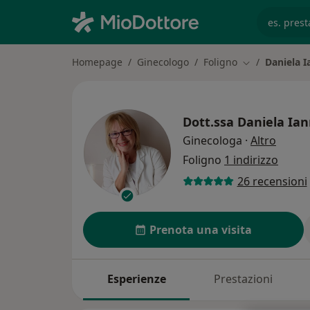
es. prest
Homepage
Ginecologo
Foligno
Daniela I
Cambia città
Dott.ssa
Daniela Ian
sulle s
Ginecologa
·
Altro
Foligno
1 indirizzo
26 recensioni
Prenota una visita
Esperienze
Prestazioni