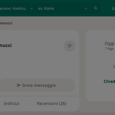
azione, medico, struttura
es: Roma
L
annucci
Oggi
nucci
7 Ago
pecializzazioni
Chied
Invia messaggio
Indirizzi
Recensioni (26)