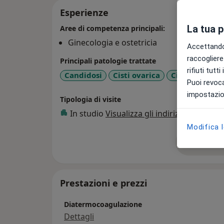
Esperienze
La tua 
Aree di competenza principali:
Ginecologia e ostetricia
Accettando,
raccogliere 
Principali patologie trattate
rifiuti tutt
Candidosi
Cisti ovarica
Cisti ovariche
Puoi revoca
impostazion
Tipologia di visite
In studio
Visualizza gli indirizzi (1)
Modifica 
Mostra de
su
Prestazioni e prezzi
Diatermocoagulazione
Dettagli