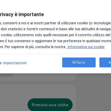
privacy è importante
 consenti a noi e ai nostri partner di utilizzare cookie (o tecnologie 
dati statistici e fornirti contenuti in base alle tue abitudini di navig
i i cookie, utilizzeremo solo quelli necessari per il corretto utilizzo de
a11y_sr_more_diseases
Cistite
Endometriosi
+5
re il tuo consenso o aggiornare le tue preferenze in qualsiasi mom
i. Per saperne di più, consulta la nostra
Informativa sui cookie
Rifiuto
A
le impostazioni
ttagli
ll'esperienza
Prenota una visita