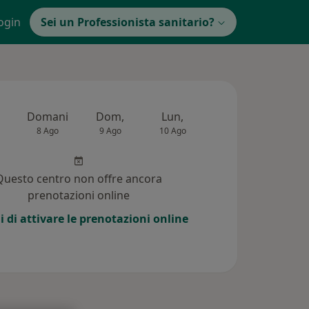
ogin
Sei un Professionista sanitario?
Domani
Dom,
Lun,
Mar,
Mer,
8 Ago
9 Ago
10 Ago
11 Ago
12 Ag
Questo centro non offre ancora
prenotazioni online
i di attivare le prenotazioni online