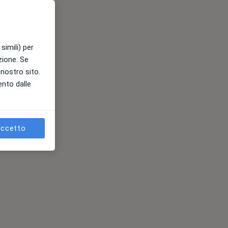
simili) per
azione. Se
l nostro sito.
ento dalle
ccetto