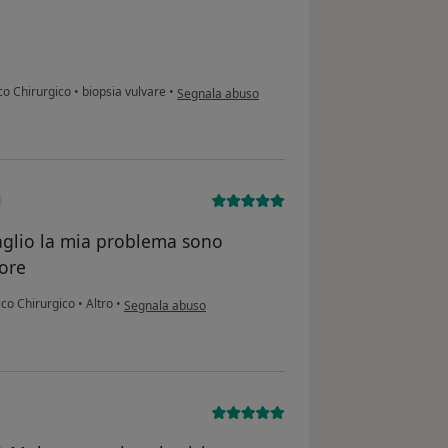
secondo l'opinione dell'utente S P
co Chirurgico
•
biopsia vulvare
•
Segnala abuso
aglio la mia problema sono
tore
secondo l'opinione dell'utente Gerasela
ico Chirurgico
•
Altro
•
Segnala abuso