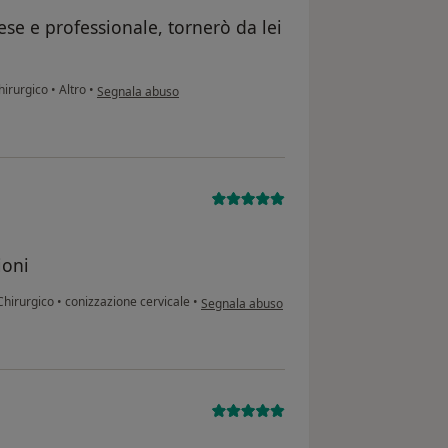
ese e professionale, tornerò da lei
secondo l'opinione dell'utente E.P.
hirurgico
•
Altro
•
Segnala abuso
ioni
secondo l'opinione dell'utente Monia
Chirurgico
•
conizzazione cervicale
•
Segnala abuso