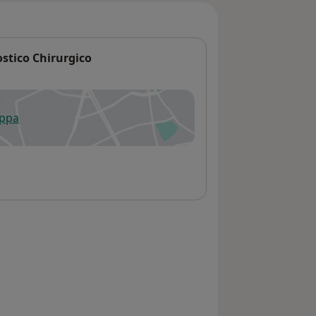
stico Chirurgico
appa
 apre in una nuova scheda