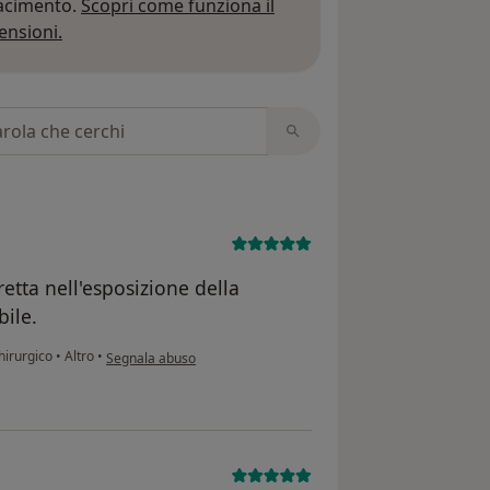
iacimento.
Scopri come funziona il
Per saperne di più sulle opinioni
ensioni.
 recensioni
etta nell'esposizione della
bile.
secondo l'opinione dell'utente F.S.
hirurgico
•
Altro
•
Segnala abuso