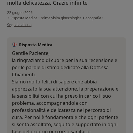
molta delicatezza. Grazie infinite
22 giugno 2026
•
Risposta Medica
•
prima visita ginecologica + ecografia
•
secondo l'opinione dell'utente Paola Fusaro
Segnala abuso
Risposta Medica
Gentile Paziente,
la ringraziamo di cuore per la sua recensione e
per le parole di stima dedicate alla Dott.ssa
Chiamenti.
Siamo molto felici di sapere che abbia
apprezzato la sua attenzione, la preparazione e
la sensibilità con cui ha preso in carico il suo
problema, accompagnandola con
professionalità e delicatezza nel percorso di
cura. Per noi è fondamentale che ogni paziente
si senta ascoltato, seguito e supportato in ogni
fase del proprio percorso sanitario.