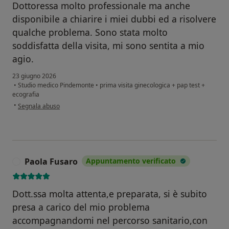
Dottoressa molto professionale ma anche
disponibile a chiarire i miei dubbi ed a risolvere
qualche problema. Sono stata molto
soddisfatta della visita, mi sono sentita a mio
agio.
23 giugno 2026
•
Studio medico Pindemonte
•
prima visita ginecologica + pap test +
ecografia
secondo l'opinione dell'utente C. R.
•
Segnala abuso
Paola Fusaro
Appuntamento verificato
P
Dott.ssa molta attenta,e preparata, si è subito
presa a carico del mio problema
accompagnandomi nel percorso sanitario,con