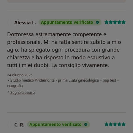
Alessia L.
Appuntamento verificato
A
Dottoressa estremamente competente e
professionale. Mi ha fatta sentire subito a mio
agio, ha spiegato ogni procedura con grande
chiarezza e ha risposto in modo esaustivo a
tutti i miei dubbi. La consiglio vivamente.
24 giugno 2026
•
Studio medico Pindemonte
•
prima visita ginecologica + pap test +
ecografia
secondo l'opinione dell'utente Alessia L.
•
Segnala abuso
C. R.
Appuntamento verificato
C