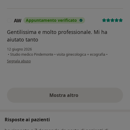
AW
Appuntamento verificato
A
Gentilissima e molto professionale. Mi ha
aiutato tanto
12 giugno 2026
•
Studio medico Pindemonte
•
visita ginecologica + ecografia
•
secondo l'opinione dell'utente AW
Segnala abuso
Mostra altro
opinioni di cui sopra
Risposte ai pazienti