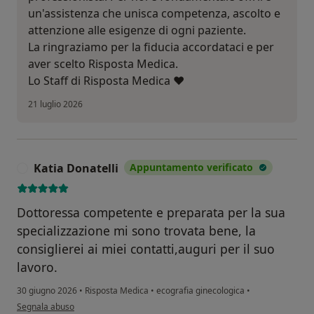
un'assistenza che unisca competenza, ascolto e
attenzione alle esigenze di ogni paziente.
La ringraziamo per la fiducia accordataci e per
aver scelto Risposta Medica.
Lo Staff di Risposta Medica ❤️
21 luglio 2026
Katia Donatelli
Appuntamento verificato
K
Dottoressa competente e preparata per la sua
specializzazione mi sono trovata bene, la
consiglierei ai miei contatti,auguri per il suo
lavoro.
30 giugno 2026
•
Risposta Medica
•
ecografia ginecologica
•
secondo l'opinione dell'utente Katia Donatelli
Segnala abuso