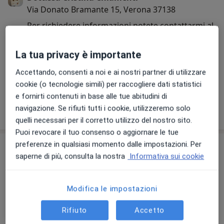
Via Donato Bramante 15, Verona 37138
Per richiedere informazioni potete contattarmi al
seguente indirizzo email:
cristina.chiamenti@libero.it·
La tua privacy è importante
Accettando, consenti a noi e ai nostri partner di utilizzare
10/12/2025
cookie (o tecnologie simili) per raccogliere dati statistici
e fornirti contenuti in base alle tue abitudini di
Mostra di più (2)
navigazione. Se rifiuti tutti i cookie, utilizzeremo solo
quelli necessari per il corretto utilizzo del nostro sito.
Puoi revocare il tuo consenso o aggiornare le tue
preferenze in qualsiasi momento dalle impostazioni. Per
Prestazioni e prezzi
saperne di più, consulta la nostra
Informativa sui cookie
Applicazione e rimozione IUD
(spirale)
Prenota una visita
110 €
Dettagli
Modifica le impostazioni
Rifiuto
Accetto
Ecografia ginecologica
Prenota una visita