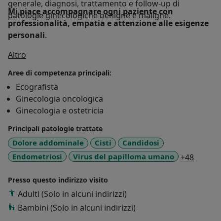
generale, diagnosi, trattamento e follow-up di
Mi piace accompagnare ogni paziente con
patologie ginecologiche benigne e maligne.
professionalità, empatia e attenzione alle esigenze
personali
.
Su di me
Altro
Aree di competenza principali:
Ecografista
Ginecologia oncologica
Ginecologia e ostetricia
Principali patologie trattate
Dolore addominale
Cisti
Candidosi
a11y_s
Endometriosi
Virus del papilloma umano
+48
Presso questo indirizzo visito
Adulti (Solo in alcuni indirizzi)
Bambini (Solo in alcuni indirizzi)