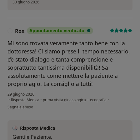
30 giugno 2026
Rox
Appuntamento verificato
R
Mi sono trovata veramente tanto bene con la
dottoressa! Ci siamo prese il tempo necessario,
c’è stato dialogo e tanta comprensione e
soprattutto tantissima disponibilità! Sa
assolutamente come mettere la paziente a
proprio agio. La consiglio a tutti!
29 giugno 2026
•
Risposta Medica
•
prima visita ginecologica + ecografia
•
secondo l'opinione dell'utente Rox
Segnala abuso
Risposta Medica
Gentile Paziente,