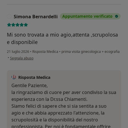
Simona Bernardelli
Appuntamento verificato
S
Mi sono trovata a mio agio,attenta ,scrupolosa
e disponibile
21 luglio 2026
•
Risposta Medica
•
prima visita ginecologica + ecografia
secondo l'opinione dell'utente Simona Bernardelli
•
Segnala abuso
Risposta Medica
Gentile Paziente,
la ringraziamo di cuore per aver condiviso la sua
esperienza con la Dr.ssa Chiamenti.
Siamo felici di sapere che si sia sentita a suo
agio e che abbia apprezzato l'attenzione, la
scrupolosità e la disponibilità del nostro
professionista. Per noi è fondamentale offrire