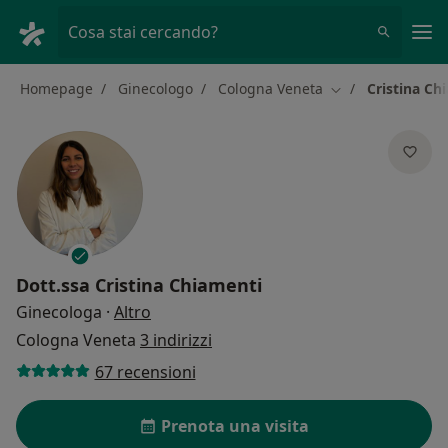
Men
Cosa stai cercando?
Homepage
Ginecologo
Cologna Veneta
Cristina Ch
Cambia città
Dott.ssa
Cristina Chiamenti
sulle specializzazioni
Ginecologa
·
Altro
Cologna Veneta
3 indirizzi
67 recensioni
Prenota una visita