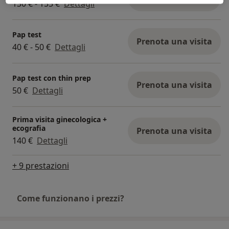
130 € - 155 €
Dettagli
Pap test
Prenota una visita
40 € - 50 €
Dettagli
Pap test con thin prep
Prenota una visita
50 €
Dettagli
Prima visita ginecologica +
ecografia
Prenota una visita
140 €
Dettagli
+ 9 prestazioni
Come funzionano i prezzi?