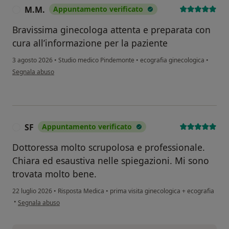
M.M.
Appuntamento verificato
M
Bravissima ginecologa attenta e preparata con
cura all’informazione per la paziente
3 agosto 2026
•
Studio medico Pindemonte
•
ecografia ginecologica
•
secondo l'opinione dell'utente M.M.
Segnala abuso
SF
Appuntamento verificato
S
Dottoressa molto scrupolosa e professionale.
Chiara ed esaustiva nelle spiegazioni. Mi sono
trovata molto bene.
22 luglio 2026
•
Risposta Medica
•
prima visita ginecologica + ecografia
secondo l'opinione dell'utente SF
•
Segnala abuso