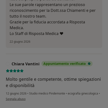
Le sue parole rappresentano un prezioso
riconoscimento per la Dott.ssa Chiamenti e per
tutto il nostro team.
Grazie per la fiducia accordata a Risposta
Medica.
Lo Staff di Risposta Medica ❤️
22 giugno 2026
Chiara Vantini
Appuntamento verificato
C
Molto gentile e competente, ottime spiegazioni
e disponibilità
12 giugno 2026
•
Studio medico Pindemonte
•
ecografia ginecologica
•
secondo l'opinione dell'utente Chiara Vantini
Segnala abuso