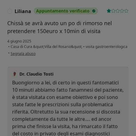
Liliana
Appuntamento verificato
L
Chissà se avrà avuto un po di rimorso nel
pretendere 150euro x 10min di visita
4 giugno 2025
•
Casa di Cura &quot;Villa del Rosario&quot;
•
visita gastroenterologica
secondo l'opinione dell'utente Liliana
•
Segnala abuso
Dr. Claudio Tosti
Buongiorno a lei, di certo in questi fantomatici
10 minuti abbiamo fatto l’anamnesi del paziente,
è stata visitata con esame obiettivo e poi sono
state fatte le prescrizioni sulla problematica
riferita. Oltretutto la sua recensione si discosta
completamente da tutte le altre…. ed ancor
prima che finisse la visita, ha rimarcato il fatto
del costo in privato degli esami diagnostici