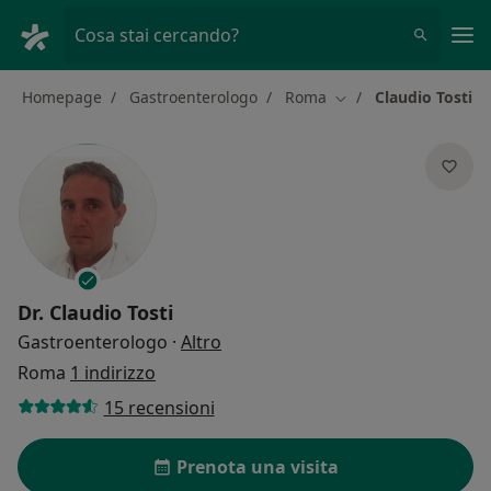
Men
Cosa stai cercando?
Homepage
Gastroenterologo
Roma
Claudio Tosti
Cambia città
Dr.
Claudio Tosti
sulle specializzazioni
Gastroenterologo
·
Altro
Roma
1 indirizzo
15 recensioni
Prenota una visita