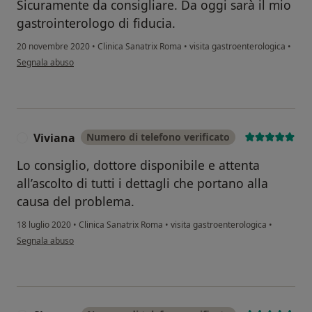
Sicuramente da consigliare. Da oggi sarà il mio
gastrointerologo di fiducia.
20 novembre 2020
•
Clinica Sanatrix Roma
•
visita gastroenterologica
•
secondo l'opinione dell'utente Francesco T.
Segnala abuso
Viviana
Numero di telefono verificato
V
Lo consiglio, dottore disponibile e attenta
all’ascolto di tutti i dettagli che portano alla
causa del problema.
18 luglio 2020
•
Clinica Sanatrix Roma
•
visita gastroenterologica
•
secondo l'opinione dell'utente Viviana
Segnala abuso