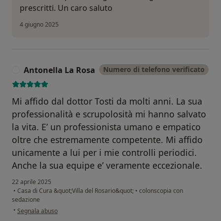
prescritti. Un caro saluto
4 giugno 2025
Antonella La Rosa
Numero di telefono verificato
A
Mi affido dal dottor Tosti da molti anni. La sua
professionalità e scrupolosità mi hanno salvato
la vita. E’ un professionista umano e empatico
oltre che estremamente competente. Mi affido
unicamente a lui per i mie controlli periodici.
Anche la sua equipe e’ veramente eccezionale.
22 aprile 2025
•
Casa di Cura &quot;Villa del Rosario&quot;
•
colonscopia con
sedazione
secondo l'opinione dell'utente Antonella La Rosa
•
Segnala abuso