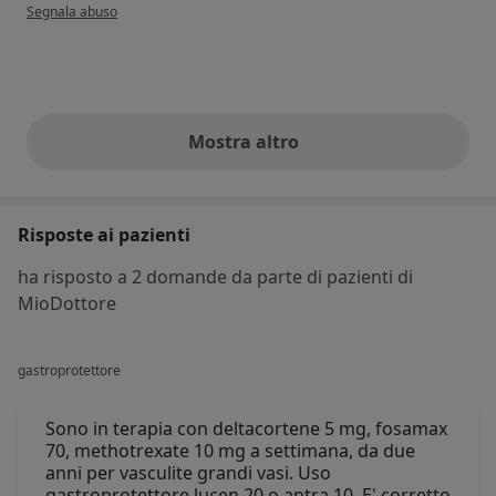
secondo l'opinione dell'utente Loredana
Segnala abuso
Mostra altro
opinioni di cui sopra
Risposte ai pazienti
ha risposto a 2 domande da parte di pazienti di
MioDottore
gastroprotettore
Sono in terapia con deltacortene 5 mg, fosamax
70, methotrexate 10 mg a settimana, da due
anni per vasculite grandi vasi. Uso
gastroprotettore lucen 20 o antra 10. E' corretto