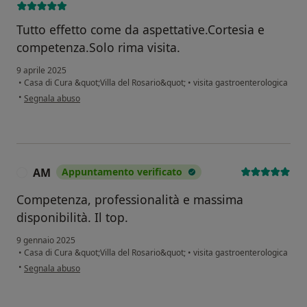
Tutto effetto come da aspettative.Cortesia e
competenza.Solo rima visita.
9 aprile 2025
•
Casa di Cura &quot;Villa del Rosario&quot;
•
visita gastroenterologica
secondo l'opinione dell'utente Flavio Daroda
•
Segnala abuso
AM
Appuntamento verificato
A
Competenza, professionalità e massima
disponibilità. Il top.
9 gennaio 2025
•
Casa di Cura &quot;Villa del Rosario&quot;
•
visita gastroenterologica
secondo l'opinione dell'utente AM
•
Segnala abuso