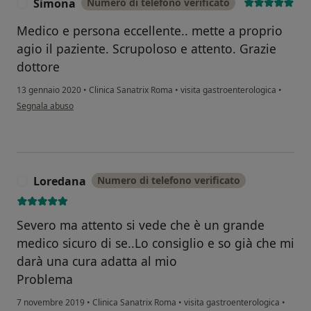
Simona
Numero di telefono verificato
S
Medico e persona eccellente.. mette a proprio
agio il paziente. Scrupoloso e attento. Grazie
dottore
13 gennaio 2020
•
Clinica Sanatrix Roma
•
visita gastroenterologica
•
secondo l'opinione dell'utente Simona
Segnala abuso
Loredana
Numero di telefono verificato
L
Severo ma attento si vede che è un grande
medico sicuro di se..Lo consiglio e so già che mi
darà una cura adatta al mio
Problema
7 novembre 2019
•
Clinica Sanatrix Roma
•
visita gastroenterologica
•