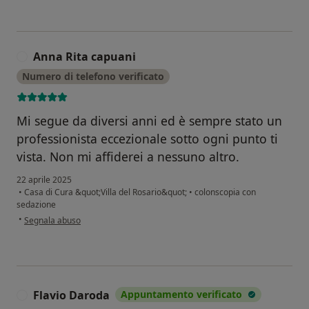
Anna Rita capuani
A
Numero di telefono verificato
Mi segue da diversi anni ed è sempre stato un
professionista eccezionale sotto ogni punto ti
vista. Non mi affiderei a nessuno altro.
22 aprile 2025
•
Casa di Cura &quot;Villa del Rosario&quot;
•
colonscopia con
sedazione
secondo l'opinione dell'utente Anna Rita capuani
•
Segnala abuso
Flavio Daroda
Appuntamento verificato
F