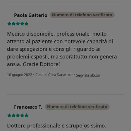
Paola Galterio
Numero di telefono verificato
P
Medico disponibile, professionale, molto
attento al paziente con notevole capacità di
dare spiegazioni e consigli riguardo ai
problemi esposti, ma soprattutto non genera
ansia. Grazie Dottore!
secondo l'opinione dell'utente Pao
10 giugno 2022
•
Casa di Cura Sanatrix
•
•
Segnala abuso
Francesco T.
Numero di telefono verificato
F
Dottore professionale e scrupolosissimo.