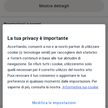
Mostra dettagli
sull'esperienza
Prestazioni e prezzi
Visita gastroenterologica
La tua privacy è importante
150 €
Dettagli
Accettando, consenti a noi e ai nostri partner di utilizzare
Colonscopia con sedazione
cookie (o tecnologie simili) per raccogliere dati statistici
Dettagli
e fornirti contenuti in base alle tue abitudini di
navigazione. Se rifiuti tutti i cookie, utilizzeremo solo
quelli necessari per il corretto utilizzo del nostro sito.
Gastroscopia con sedazione
Puoi revocare il tuo consenso o aggiornare le tue
Dettagli
preferenze in qualsiasi momento dalle impostazioni. Per
saperne di più, consulta la nostra
Informativa sui cookie
Come funzionano i prezzi?
Modifica le impostazioni