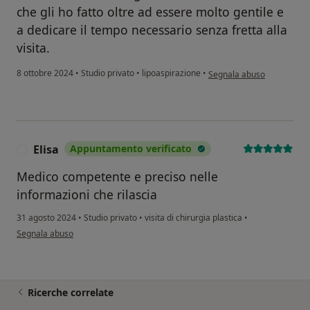
che gli ho fatto oltre ad essere molto gentile e
a dedicare il tempo necessario senza fretta alla
visita.
secondo l'opinione dell'ut
8 ottobre 2024
•
Studio privato
•
lipoaspirazione
•
Segnala abuso
Elisa
Appuntamento verificato
E
Medico competente e preciso nelle
informazioni che rilascia
31 agosto 2024
•
Studio privato
•
visita di chirurgia plastica
•
secondo l'opinione dell'utente Elisa
Segnala abuso
Ricerche correlate