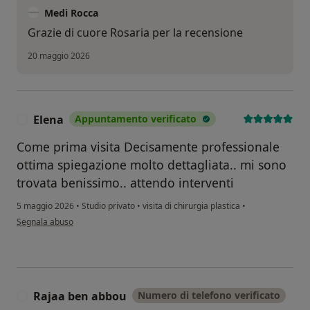
Medi Rocca
Grazie di cuore Rosaria per la recensione
20 maggio 2026
Elena
Appuntamento verificato
E
Come prima visita Decisamente professionale
ottima spiegazione molto dettagliata.. mi sono
trovata benissimo.. attendo interventi
5 maggio 2026
•
Studio privato
•
visita di chirurgia plastica
•
secondo l'opinione dell'utente Elena
Segnala abuso
Rajaa ben abbou
Numero di telefono verificato
R