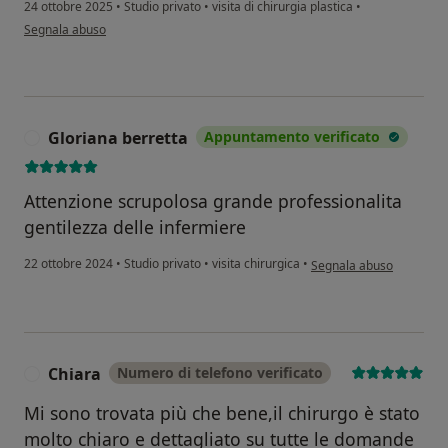
24 ottobre 2025
•
Studio privato
•
visita di chirurgia plastica
•
secondo l'opinione dell'utente Sabrina Tosonotti
Segnala abuso
Gloriana berretta
Appuntamento verificato
G
Attenzione scrupolosa grande professionalita
gentilezza delle infermiere
secondo l'opinione dell'
22 ottobre 2024
•
Studio privato
•
visita chirurgica
•
Segnala abuso
Chiara
Numero di telefono verificato
C
Mi sono trovata più che bene,il chirurgo è stato
molto chiaro e dettagliato su tutte le domande