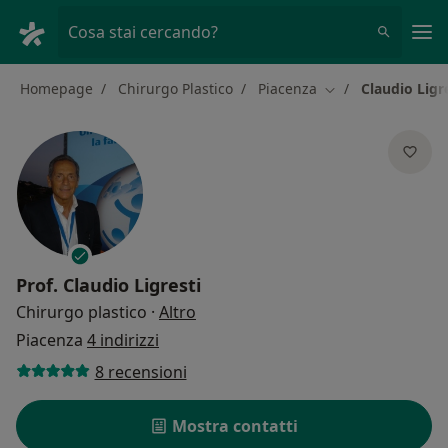
Men
Cosa stai cercando?
Homepage
Chirurgo Plastico
Piacenza
Claudio Ligr
Cambia città
Prof.
Claudio Ligresti
sulle specializzazioni
Chirurgo plastico
·
Altro
Piacenza
4 indirizzi
8 recensioni
Mostra contatti