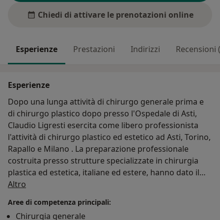
Chiedi di attivare le prenotazioni online
Esperienze
Prestazioni
Indirizzi
Recensioni (
Esperienze
Dopo una lunga attività di chirurgo generale prima e
di chirurgo plastico dopo presso l'Ospedale di Asti,
Claudio Ligresti esercita come libero professionista
l'attività di chirurgo plastico ed estetico ad Asti, Torino,
Rapallo e Milano . La preparazione professionale
costruita presso strutture specializzate in chirurgia
plastica ed estetica, italiane ed estere, hanno dato il
Su di me
bagaglio tecnico del Prof. Ligresti, garantendo ai
Altro
pazienti disponibilità, serietà professionale attraverso
Aree di competenza principali:
un’esperienza consolidata nel tempo.
Chirurgia generale
Il principio basilare che ha animato l’attività è sempre