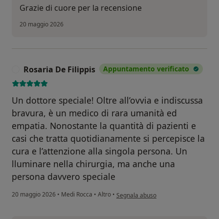
Grazie di cuore per la recensione
20 maggio 2026
Rosaria De Filippis
Appuntamento verificato
R
Un dottore speciale! Oltre all’ovvia e indiscussa
bravura, è un medico di rara umanità ed
empatia. Nonostante la quantità di pazienti e
casi che tratta quotidianamente si percepisce la
cura e l’attenzione alla singola persona. Un
lluminare nella chirurgia, ma anche una
persona davvero speciale
secondo l'opinione dell'utente Rosaria 
20 maggio 2026
•
Medi Rocca
•
Altro
•
Segnala abuso