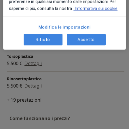
preferenze in qualsiasi momento dalle impostazioni. Per
saperne di più, consulta la nostra
Informativa sui cookie
Mastoplastica riduttiva
5.000 €
Dettagli
Modifica le impostazioni
Visita chirurgica
Rifiuto
Accetto
180 € - 200 €
Dettagli
Torsoplastica
5.500 €
Dettagli
Rinosettoplastica
5.500 €
Dettagli
+ 19 prestazioni
Come funzionano i prezzi?