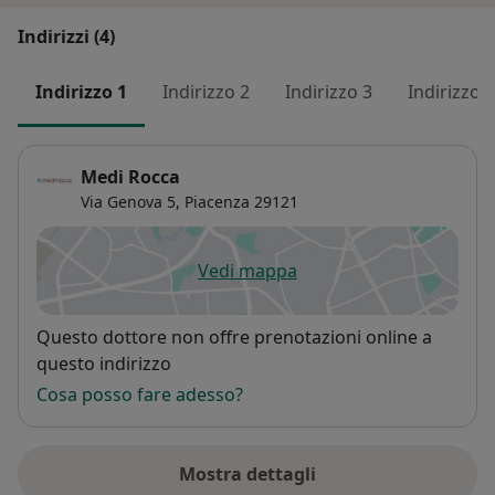
Indirizzi (4)
Indirizzo 1
Indirizzo 2
Indirizzo 3
Indirizzo 4
Medi Rocca
Via Genova 5,
Piacenza
29121
Vedi mappa
si apre in una nuova scheda
Disponibilità
Questo dottore non offre prenotazioni online a
questo indirizzo
Cosa posso fare adesso?
Mostra dettagli
sull'indirizzo