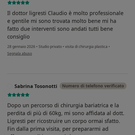
Il dottor ligresti Claudio è molto professionale
e gentile mi sono trovata molto bene mi ha
fatto due interventi sono andati tutti bene
consiglio
28 gennaio 2026
•
Studio privato
•
visita di chirurgia plastica
•
secondo l'opinione dell'utente Rajaa ben abbou
Segnala abuso
Sabrina Tosonotti
Numero di telefono verificato
S
Dopo un percorso di chirurgia bariatrica e la
perdita di più di 60kg, mi sono affidata al dott.
Ligresti per ricostruire un corpo ormai sfatto.
Fin dalla prima visita, per prepararmi ad