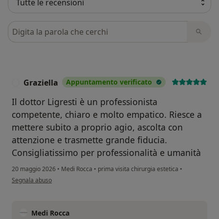
Cerca nelle recensioni
Graziella
Appuntamento verificato
G
Il dottor Ligresti è un professionista
competente, chiaro e molto empatico. Riesce a
mettere subito a proprio agio, ascolta con
attenzione e trasmette grande fiducia.
Consigliatissimo per professionalità e umanità
20 maggio 2026
•
Medi Rocca
•
prima visita chirurgia estetica
•
secondo l'opinione dell'utente Graziella
Segnala abuso
Medi Rocca