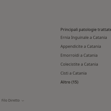
Principali patologie trattat
Ernia Inguinale a Catania
Appendicite a Catania
Emorroidi a Catania
Colecistite a Catania
Cisti a Catania
Altro (15)
Altro nella categoria:
Filo Diretto
ia città
Cambia città