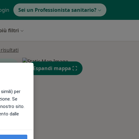
ogin
Sei un Professionista sanitario?
iù filtri
isultati
Espandi mappa
simili) per
Lun,
Mar,
Mer,
azione. Se
10 Ago
11 Ago
12 Ago
l nostro sito.
ento dalle
e