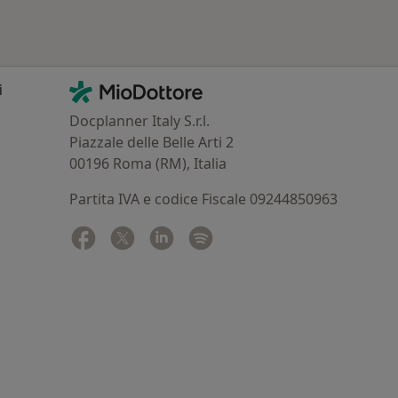
Contatti
MioDottore - Homepage
i
Docplanner Italy S.r.l.
Piazzale delle Belle Arti 2
00196 Roma (RM), Italia
Partita IVA e codice Fiscale 09244850963
Facebook
si apre in una nuova scheda
Twitter
si apre in una nuova scheda
Linkedin
si apre in una nuova scheda
Spotify
si apre in una nuova sched