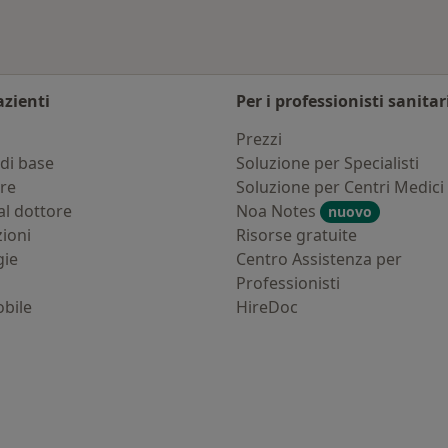
azienti
Per i professionisti sanitar
i
Prezzi
di base
Soluzione per Specialisti
ure
Soluzione per Centri Medici
al dottore
Noa Notes
nuovo
zioni
Risorse gratuite
gie
Centro Assistenza per
Professionisti
bile
HireDoc