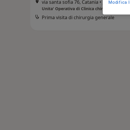
via santa sofia 76, Catania
•
Mappa
Modifica 
Prima visita di chirurgia generale