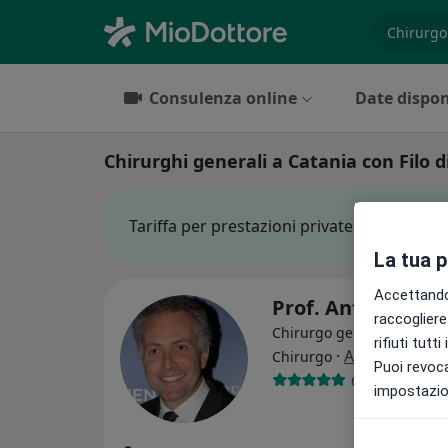
es. prest
Consulenza online
Date dispon
Chirurghi generali a Catania con Filo d
Tariffa per prestazioni private. L’importo 
La tua 
Accettando,
Prof. Antonio Bio
raccogliere 
Chirurgo generale, Oncol
rifiuti tutt
·
Altro
Chirurgo
Puoi revoca
6 recensioni
impostazion