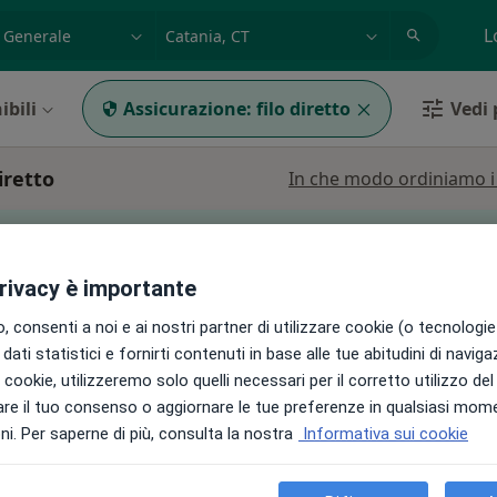
azione, medico, struttura
es: Roma
L
ibili
Assicurazione:
filo diretto
Vedi p
iretto
In che modo ordiniamo i r
può variare in base alla copertura assicurativa.
privacy è importante
 consenti a noi e ai nostri partner di utilizzare cookie (o tecnologie 
ndi
Oggi
Domani
Sab,
Dom,
dati statistici e fornirti contenuti in base alle tue abitudini di navig
6 Ago
7 Ago
8 Ago
9 Ago
ogo,
i i cookie, utilizzeremo solo quelli necessari per il corretto utilizzo de
re il tuo consenso o aggiornare le tue preferenze in qualsiasi mom
i. Per saperne di più, consulta la nostra
Informativa sui cookie
Non ci sono agende disponibili!
Chiedi di attivare le prenotazioni onlin