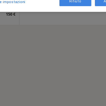
Rifiuto
A
le impostazioni
Unita' Operativa di Clinica chirurgica - Azienda Policlinico Catania
150 €