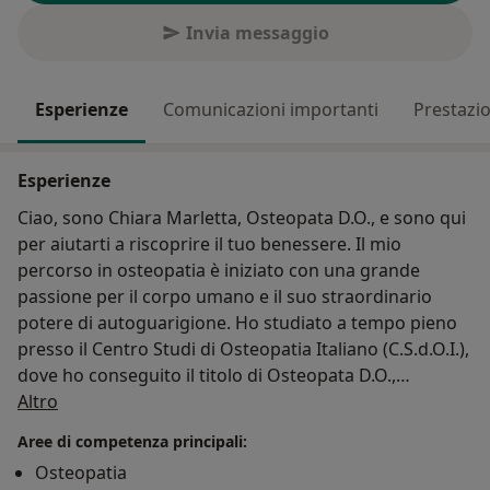
Invia messaggio
Esperienze
Comunicazioni importanti
Prestazio
Esperienze
Ciao, sono Chiara Marletta, Osteopata D.O., e sono qui
per aiutarti a riscoprire il tuo benessere. Il mio
percorso in osteopatia è iniziato con una grande
passione per il corpo umano e il suo straordinario
potere di autoguarigione. Ho studiato a tempo pieno
presso il Centro Studi di Osteopatia Italiano (C.S.d.O.I.),
dove ho conseguito il titolo di Osteopata D.O.,
Su di me
seguendo un intenso percorso di formazione e pratica
Altro
clinica di 5 anni.
Aree di competenza principali:
Durante questi anni, ho avuto la fortuna di lavorare
Osteopatia
fianco a fianco con pazienti di ogni età, imparando a