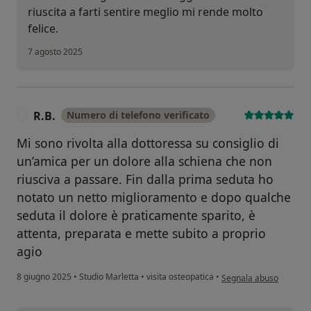
riuscita a farti sentire meglio mi rende molto
felice.
7 agosto 2025
R.B.
Numero di telefono verificato
R
Mi sono rivolta alla dottoressa su consiglio di
un’amica per un dolore alla schiena che non
riusciva a passare. Fin dalla prima seduta ho
notato un netto miglioramento e dopo qualche
seduta il dolore è praticamente sparito, è
attenta, preparata e mette subito a proprio
agio
secondo l'opinione dell'
8 giugno 2025
•
Studio Marletta
•
visita osteopatica
•
Segnala abuso