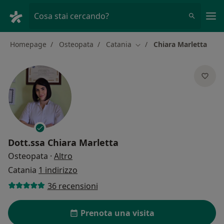
Men
Cosa stai cercando?
Homepage
Osteopata
Catania
Chiara Marletta
Cambia città
Dott.ssa
Chiara Marletta
sulle specializzazioni
Osteopata
·
Altro
Catania
1 indirizzo
36 recensioni
Prenota una visita