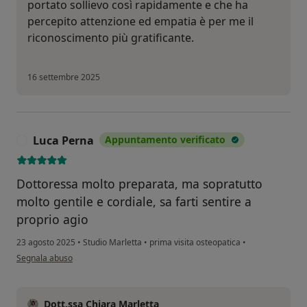
portato sollievo così rapidamente e che ha
percepito attenzione ed empatia è per me il
riconoscimento più gratificante.
16 settembre 2025
Luca Perna
Appuntamento verificato
L
Dottoressa molto preparata, ma sopratutto
molto gentile e cordiale, sa farti sentire a
proprio agio
23 agosto 2025
•
Studio Marletta
•
prima visita osteopatica
•
secondo l'opinione dell'utente Luca Perna
Segnala abuso
Dott.ssa Chiara Marletta