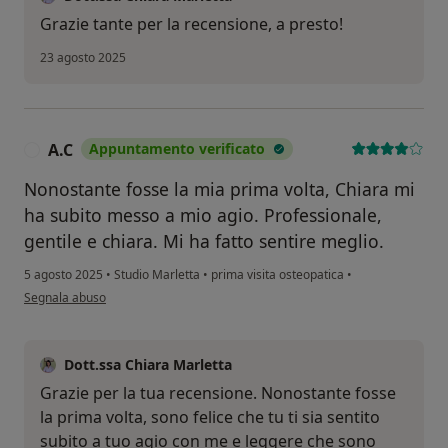
Grazie tante per la recensione, a presto!
23 agosto 2025
A.C
Appuntamento verificato
A
Nonostante fosse la mia prima volta, Chiara mi
ha subito messo a mio agio. Professionale,
gentile e chiara. Mi ha fatto sentire meglio.
5 agosto 2025
•
Studio Marletta
•
prima visita osteopatica
•
secondo l'opinione dell'utente A.C
Segnala abuso
Dott.ssa Chiara Marletta
Grazie per la tua recensione. Nonostante fosse
la prima volta, sono felice che tu ti sia sentito
subito a tuo agio con me e leggere che sono