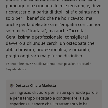
pomeriggio a sciogliere le mie tensioni, e, devo
riconoscerlo, a parità di titoli, si e' distinta non
solo per il beneficio che ne ho ricavato, ma
anche per la delicatezza e l'empatia con cui non
solo mi ha "trattata", ma anche "accolta".
Gentilissima e professionale, consiglierei
davvero a chiunque cerchi un osteopata che
abbia bravura, professionalità, e umanità,
pregio oggi raro ma più che distintivo.
16 settembre 2025
•
Studio Marletta
•
manipolazioni articolari
•
secondo l'opinione dell'utente Elisa
Segnala abuso
Dott.ssa Chiara Marletta
La ringrazio di cuore per le sue splendide parole
e per il tempo dedicato a condividere la sua
esperienza, sapere che il trattamento le ha