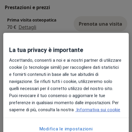
potrebbero influire sulla possibilità di
Prestazioni e prezzi
prenotazioni future.
Grazie per la collaborazione e il rispetto
Prima visita osteopatica
reciproco.
Prenota una visita
70 €
Dettagli
Terapia miofasciale
Prenota una visita
La tua privacy è importante
50 €
Dettagli
Accettando, consenti a noi e ai nostri partner di utilizzare
cookie (o tecnologie simili) per raccogliere dati statistici
Valutazione del pavimento
pelvico
e fornirti contenuti in base alle tue abitudini di
Prenota una visita
50 €
Dettagli
navigazione. Se rifiuti tutti i cookie, utilizzeremo solo
quelli necessari per il corretto utilizzo del nostro sito.
Puoi revocare il tuo consenso o aggiornare le tue
Trattamento osteopatico
sportivo
preferenze in qualsiasi momento dalle impostazioni. Per
Prenota una visita
50 €
Dettagli
saperne di più, consulta la nostra
Informativa sui cookie
Trattamento lombalgia
Modifica le impostazioni
Prenota una visita