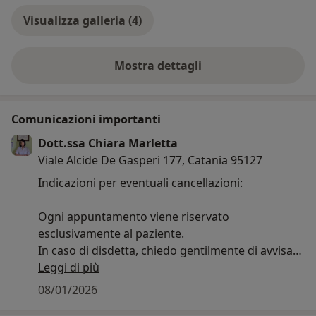
Visualizza galleria (4)
Mostra dettagli
sull'esperienza
Comunicazioni importanti
Dott.ssa Chiara Marletta
Viale Alcide De Gasperi 177, Catania 95127
Indicazioni per eventuali cancellazioni:
Ogni appuntamento viene riservato
esclusivamente al paziente.
In caso di disdetta, chiedo gentilmente di avvisare
con il massimo anticipo possibile.
Leggi di più
Le cancellazioni comunicate all’ultimo momento
08/01/2026
rendono difficile riorganizzare il lavoro e