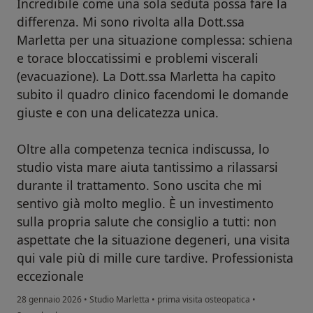
Incredibile come una sola seduta possa fare la
differenza. Mi sono rivolta alla Dott.ssa
Marletta per una situazione complessa: schiena
e torace bloccatissimi e problemi viscerali
(evacuazione). La Dott.ssa Marletta ha capito
subito il quadro clinico facendomi le domande
giuste e con una delicatezza unica.
Oltre alla competenza tecnica indiscussa, lo
studio vista mare aiuta tantissimo a rilassarsi
durante il trattamento. Sono uscita che mi
sentivo già molto meglio. È un investimento
sulla propria salute che consiglio a tutti: non
aspettate che la situazione degeneri, una visita
qui vale più di mille cure tardive. Professionista
eccezionale
28 gennaio 2026
•
Studio Marletta
•
prima visita osteopatica
•
secondo l'opinione dell'utente Fabiana