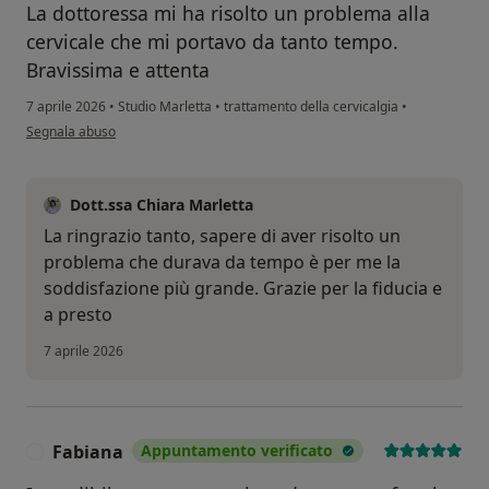
La dottoressa mi ha risolto un problema alla
cervicale che mi portavo da tanto tempo.
Bravissima e attenta
7 aprile 2026
•
Studio Marletta
•
trattamento della cervicalgia
•
secondo l'opinione dell'utente Claudia
Segnala abuso
Dott.ssa Chiara Marletta
La ringrazio tanto, sapere di aver risolto un
problema che durava da tempo è per me la
soddisfazione più grande. Grazie per la fiducia e
a presto
7 aprile 2026
Fabiana
Appuntamento verificato
F