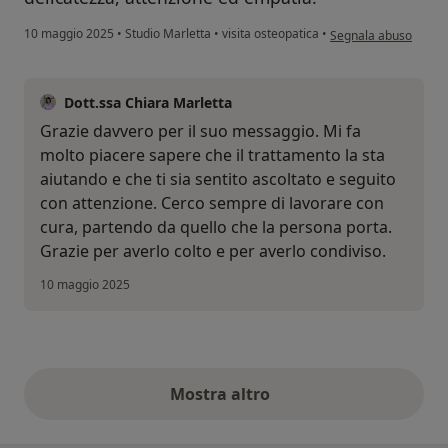
secondo l'opinione de
10 maggio 2025
•
Studio Marletta
•
visita osteopatica
•
Segnala abuso
Dott.ssa Chiara Marletta
Grazie davvero per il suo messaggio. Mi fa
molto piacere sapere che il trattamento la sta
aiutando e che ti sia sentito ascoltato e seguito
con attenzione. Cerco sempre di lavorare con
cura, partendo da quello che la persona porta.
Grazie per averlo colto e per averlo condiviso.
10 maggio 2025
Mostra altro
opinioni di cui sopra