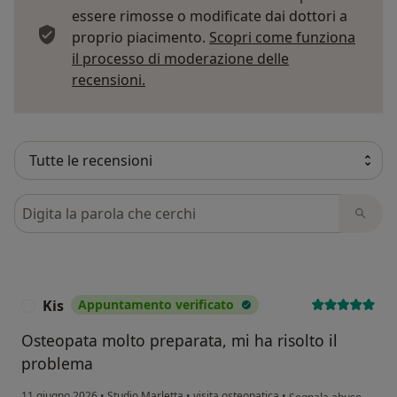
essere rimosse o modificate dai dottori a
proprio piacimento.
Scopri come funziona
il processo di moderazione delle
Per saperne di più sulle opinioni
recensioni.
Cerca nelle recensioni
Kis
Appuntamento verificato
K
Osteopata molto preparata, mi ha risolto il
problema
secondo l'opinione del
11 giugno 2026
•
Studio Marletta
•
visita osteopatica
•