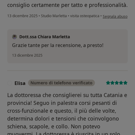
consiglio certamente per tatto e professionalità.
secondo l'opinione d
13 dicembre 2025
•
Studio Marletta
•
visita osteopatica
•
Segnala abuso
Dott.ssa Chiara Marletta
Grazie tante per la recensione, a presto!
13 dicembre 2025
Elisa
Numero di telefono verificato
E
La dottoressa che consiglierei su tutta Catania e
provincia! Seguo in palestra corsi pesanti di
cross-funzionale e questo, il più delle volte,
determina dolori e tensioni che coinvolgono
schiena, scapole, e collo. Non potevo
muovermi. La dottoressa è riuscita in un solo