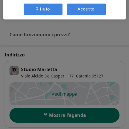
50 €
Dettagli
Rifiuto
Accetto
+ 13 prestazioni
Come funzionano i prezzi?
Indirizzo
Studio Marletta
Viale Alcide De Gasperi 177,
Catania
95127
Vedi mappa
si apre in una nuova scheda
Disponibilità
Mostra l'agenda