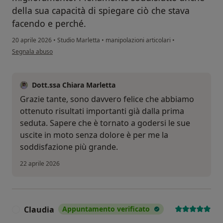
della sua capacità di spiegare ciò che stava
facendo e perché.
20 aprile 2026
•
Studio Marletta
•
manipolazioni articolari
•
secondo l'opinione dell'utente Ottavio
Segnala abuso
Dott.ssa Chiara Marletta
Grazie tante, sono davvero felice che abbiamo
ottenuto risultati importanti già dalla prima
seduta. Sapere che è tornato a godersi le sue
uscite in moto senza dolore è per me la
soddisfazione più grande.
22 aprile 2026
Claudia
Appuntamento verificato
C