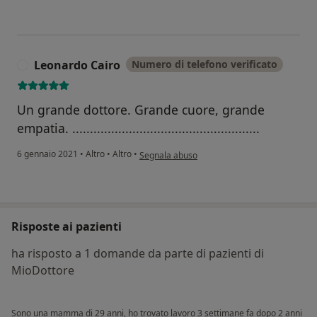
Leonardo Cairo
Numero di telefono verificato
L
Un grande dottore. Grande cuore, grande
empatia. .....................................................
secondo l'opinione dell'utente Leonardo Cair
6 gennaio 2021
•
Altro
•
Altro
•
Segnala abuso
Risposte ai pazienti
ha risposto a 1 domande da parte di pazienti di
MioDottore
Sono una mamma di 29 anni, ho trovato lavoro 3 settimane fa dopo 2 anni