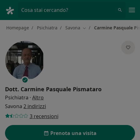
Men
Cosa stai cercando?
Homepage
Psichiatra
Savona
Carmine Pasquale Pi
Cambia città
Dott.
Carmine Pasquale Pismataro
sulle specializzazioni
Psichiatra
·
Altro
Savona
2 indirizzi
3 recensioni
Prenota una visita