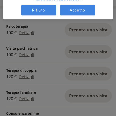
Rifiuto
Accetto
Prestazioni e prezzi
Psicoterapia
Prenota una visita
100 €
Dettagli
Visita psichiatrica
Prenota una visita
100 €
Dettagli
Terapia di coppia
Prenota una visita
120 €
Dettagli
Terapia familiare
Prenota una visita
120 €
Dettagli
Consulenza online