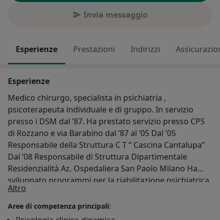
Invia messaggio
Esperienze
Prestazioni
Indirizzi
Assicurazio
Esperienze
Medico chirurgo, specialista in psichiatria ,
psicoterapeuta individuale e di gruppo. In servizio
presso i DSM dal ’87. Ha prestato servizio presso CPS
di Rozzano e via Barabino dal ’87 al ‘05 Dal ’05
Responsabile della Struttura C T “ Cascina Cantalupa”
Dal ’08 Responsabile di Struttura Dipartimentale
Residenzialità Az. Ospedaliera San Paolo Milano Ha
sviluppato programmi per la riabilitazione psichiatrica
Su di me
Altro
: Inserimenti Lavorativi, programmazione di
Residenzialità Leggera. Ha coordinato il “gruppo
Aree di competenza principali:
giovani” per gli interventi precoci . Attività di