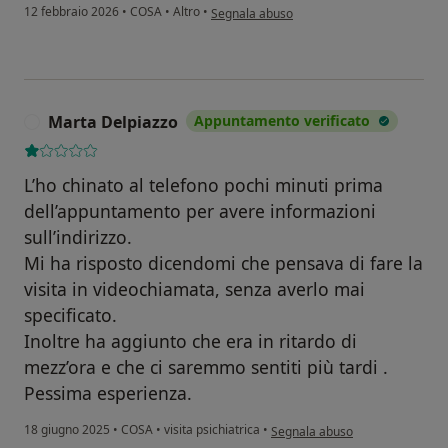
secondo l'opinione dell'utente X
12 febbraio 2026
•
COSA
•
Altro
•
Segnala abuso
Marta Delpiazzo
Appuntamento verificato
M
L’ho chinato al telefono pochi minuti prima
dell’appuntamento per avere informazioni
sull’indirizzo.
Mi ha risposto dicendomi che pensava di fare la
visita in videochiamata, senza averlo mai
specificato.
Inoltre ha aggiunto che era in ritardo di
mezz’ora e che ci saremmo sentiti più tardi .
Pessima esperienza.
secondo l'opinione dell'utente 
18 giugno 2025
•
COSA
•
visita psichiatrica
•
Segnala abuso