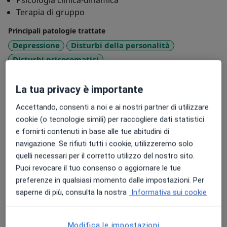
Psicologia clinica-dinamica
valutazione per lo sviluppo di programmi di
Terapia di gruppo
miglioramento attraverso l’utilizzo dell’Accreditamento
Principali patologie trattate
tra pari per i DSM e le C . T., Membro del Direttivo di
Mito & Realtà : Associazione per le Comunità
Depressione
Disturbi della personalità
terapeutiche e residenziali. Coordina attività di
Disturbi psicosomatici
Psicoanalisi Multifamiliare, per utenti dei Servizi
Disturbo post traumatico da stress
Psichiatrici. socio con funzioni di training presso
a11y_sr_more_diseases
Disturbi alimentari
+3
La tua privacy è importante
l’Istituto di Psicoanalisi di Gruppo di Milano.
Accettando, consenti a noi e ai nostri partner di utilizzare
Presso questo indirizzo visito
cookie (o tecnologie simili) per raccogliere dati statistici
Adulti (Solo in alcuni indirizzi)
e fornirti contenuti in base alle tue abitudini di
Bambini a partire da 13 anni (Solo in alcuni indirizzi)
navigazione. Se rifiuti tutti i cookie, utilizzeremo solo
quelli necessari per il corretto utilizzo del nostro sito.
Tipologia di visite
Puoi revocare il tuo consenso o aggiornare le tue
In studio
Visualizza gli indirizzi (2)
preferenze in qualsiasi momento dalle impostazioni. Per
Consulenza online
Visualizza l'agenda online
saperne di più, consulta la nostra
Informativa sui cookie
Mostra dettagli
sull'esperienza
Modifica le impostazioni