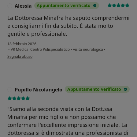
Alessia
Appuntamento verificato
A
La Dottoressa Minafra ha saputo comprendermi
e consigliarmi fin da subito. È stata molto
gentile e professionale.
18 febbraio 2026
•
VR Medical Centro Polispecialistico
•
visita neurologica
•
secondo l'opinione dell'utente Alessia
Segnala abuso
Pupillo Nicolangelo
Appuntamento verificato
P
​"Siamo alla seconda visita con la Dott.ssa
Minafra per mio figlio e non possiamo che
confermare l'eccellente impressione iniziale. La
dottoressa si è dimostrata una professionista di