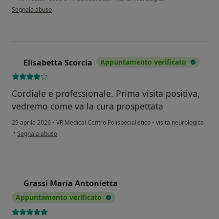
secondo l'opinione dell'utente Y.F
Segnala abuso
Elisabetta Scorcia
Appuntamento verificato
E
Cordiale e professionale. Prima visita positiva,
vedremo come va la cura prospettata
29 aprile 2026
•
VR Medical Centro Polispecialistico
•
visita neurologica
secondo l'opinione dell'utente Elisabetta Scorcia
•
Segnala abuso
Grassi Maria Antonietta
G
Appuntamento verificato