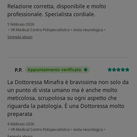
Relazione corretta, disponibile e molto
professionale. Specialista cordiale.
5 febbraio 2026
•
VR Medical Centro Polispecialistico
•
visita neurologica
•
secondo l'opinione dell'utente Marianna
Segnala abuso
P.P.
Appuntamento verificato
P
La Dottoressa Minafra è bravissima non solo da
un punto di vista umano ma è anche molto
meticolosa, scrupolosa su ogni aspetto che
riguarda la patologia. È una Dottoressa molto
preparata
4 febbraio 2026
•
VR Medical Centro Polispecialistico
•
visita neurologica
•
secondo l'opinione dell'utente P.P.
Segnala abuso