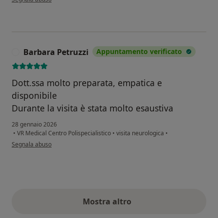
Barbara Petruzzi
Appuntamento verificato
B
Dott.ssa molto preparata, empatica e
disponibile
Durante la visita è stata molto esaustiva
28 gennaio 2026
•
VR Medical Centro Polispecialistico
•
visita neurologica
•
secondo l'opinione dell'utente Barbara Petruzzi
Segnala abuso
Mostra altro
opinioni di cui sopra