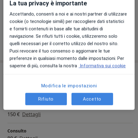
La tua privacy è importante
Principali patologie trattate
Accettando, consenti a noi e ai nostri partner di utilizzare
Cefalea
Emicrania
Malattia di parkinson
cookie (o tecnologie simili) per raccogliere dati statistici
a11y_sr_more_dis
Epilessia
Malattia di alzheimer
+5
e fornirti contenuti in base alle tue abitudini di
navigazione. Se rifiuti tutti i cookie, utilizzeremo solo
quelli necessari per il corretto utilizzo del nostro sito.
Mostra dettagli
sull'esperienza
Puoi revocare il tuo consenso o aggiornare le tue
preferenze in qualsiasi momento dalle impostazioni. Per
saperne di più, consulta la nostra
Informativa sui cookie
Prestazioni e prezzi
Prima visita neurologica
Modifica le impostazioni
Dettagli
Rifiuto
Accetto
Visita neurologica
150 €
Dettagli
Consulto