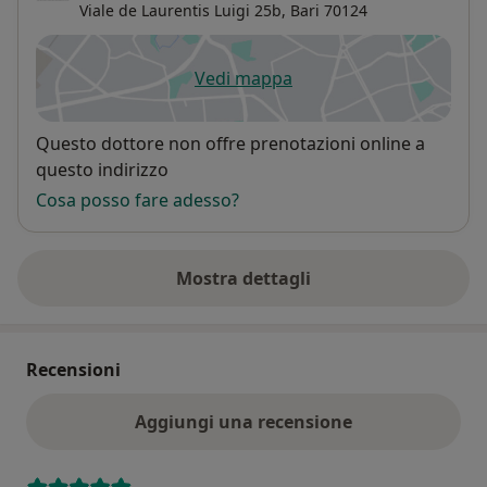
Viale de Laurentis Luigi 25b,
Bari
70124
Vedi mappa
si apre in una nuova scheda
Disponibilità
Questo dottore non offre prenotazioni online a
questo indirizzo
Cosa posso fare adesso?
Mostra dettagli
sull'indirizzo
Recensioni
Aggiungi una recensione