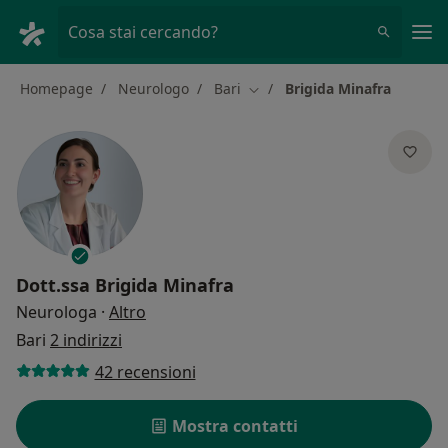
Men
Cosa stai cercando?
Homepage
Neurologo
Bari
Brigida Minafra
Cambia città
Dott.ssa
Brigida Minafra
sulle specializzazioni
Neurologa
·
Altro
Bari
2 indirizzi
42 recensioni
Mostra contatti