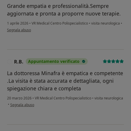
Grande empatia e professionalità.Sempre
aggiornata e pronta a proporre nuove terapie.
1 aprile 2026
•
VR Medical Centro Polispecialistico
•
visita neurologica
•
secondo l'opinione dell'utente Grassi Maria Antonietta
Segnala abuso
R.B.
Appuntamento verificato
R
La dottoressa Minafra è empatica e competente
.La visita è stata accurata e dettagliata, ogni
spiegazione chiara e completa
20 marzo 2026
•
VR Medical Centro Polispecialistico
•
visita neurologica
secondo l'opinione dell'utente R.B.
•
Segnala abuso