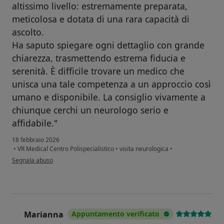
altissimo livello: estremamente preparata,
meticolosa e dotata di una rara capacità di
ascolto.
​Ha saputo spiegare ogni dettaglio con grande
chiarezza, trasmettendo estrema fiducia e
serenità. È difficile trovare un medico che
unisca una tale competenza a un approccio così
umano e disponibile. La consiglio vivamente a
chiunque cerchi un neurologo serio e
affidabile."
18 febbraio 2026
•
VR Medical Centro Polispecialistico
•
visita neurologica
•
secondo l'opinione dell'utente Pupillo Nicolangelo
Segnala abuso
Marianna
Appuntamento verificato
M