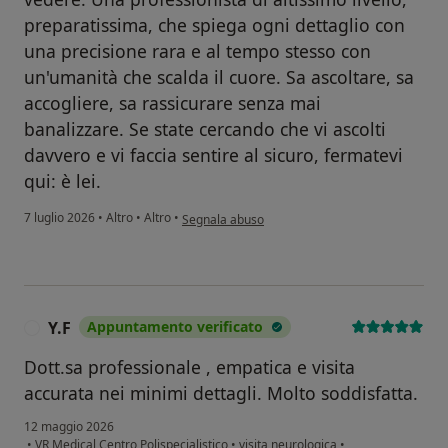
preparatissima, che spiega ogni dettaglio con
una precisione rara e al tempo stesso con
un'umanità che scalda il cuore. Sa ascoltare, sa
accogliere, sa rassicurare senza mai
banalizzare. Se state cercando che vi ascolti
davvero e vi faccia sentire al sicuro, fermatevi
qui: è lei.
secondo l'opinione dell'utente Svetlana Ivashch
7 luglio 2026
•
Altro
•
Altro
•
Segnala abuso
Y.F
Appuntamento verificato
Y
Dott.sa professionale , empatica e visita
accurata nei minimi dettagli. Molto soddisfatta.
12 maggio 2026
•
VR Medical Centro Polispecialistico
•
visita neurologica
•