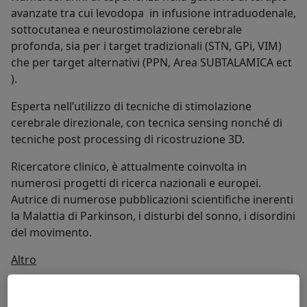
avanzate tra cui levodopa in infusione intraduodenale,
sottocutanea e neurostimolazione cerebrale
profonda, sia per i target tradizionali (STN, GPi, VIM)
che per target alternativi (PPN, Area SUBTALAMICA ect
).
Esperta nell’utilizzo di tecniche di stimolazione
cerebrale direzionale, con tecnica sensing nonché di
tecniche post processing di ricostruzione 3D.
Ricercatore clinico, è attualmente coinvolta in
numerosi progetti di ricerca nazionali e europei.
Autrice di numerose pubblicazioni scientifiche inerenti
la Malattia di Parkinson, i disturbi del sonno, i disordini
del movimento.
Su di me
Altro
Aree di competenza principali:
Neurologia