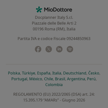
Contatti
MioDottore - Homepage
Docplanner Italy S.r.l.
Piazzale delle Belle Arti 2
00196 Roma (RM), Italia
Partita IVA e codice Fiscale 09244850963
Facebook
si apre in una nuova scheda
Twitter
si apre in una nuova scheda
Linkedin
si apre in una nuova sc
Spotify
si apre in una nuo
si apre in una nuova scheda
si apre in una nuova scheda
si apre in una nuova scheda
si apre in una nuova sche
si apre in 
si a
Polska
,
Türkiye
,
España
,
Italia
,
Deutschland
,
Česko
,
si apre in una nuova scheda
si apre in una nuova scheda
si apre in una nuova scheda
si apre in una nuova s
si apre in u
si apr
Portugal
,
México
,
Chile
,
Brasil
,
Argentina
,
Perú
,
si apre in una nuova sch
Colombia
REGOLAMENTO (EU) 2022/2065 (DSA) art. 24:
15.395.179 “AMARs” - Giugno 2026