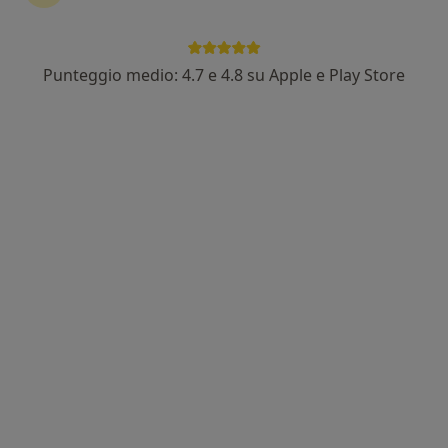
Punteggio medio: 4.7 e 4.8 su Apple e Play Store
Dott. Andrea Baviello
·
Altro
Ortopedico
142 recensioni
Via dei Due Principati 169, Avellino
•
Mappa
Casa di Cura Villa Esther
Visita ortopedica
100 €
Questo dottore non ha ancora attivato le prenotazioni online presso questo indirizzo.
Chiedi di attivare le prenotazioni online