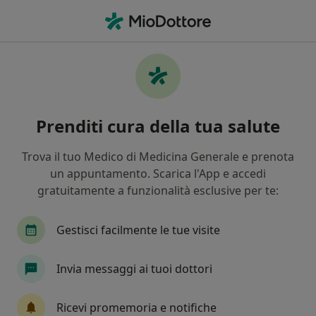
Men
Fondo Est • Avellino, AV
Filters
Assicurazione:
Fondo Est
Specialisti a Avellino con Fondo Est
Prenditi cura della tua salute
In che modo ordiniamo i risultati
Trova il tuo Medico di Medicina Generale e prenota
un appuntamento. Scarica l'App e accedi
Che specializzazione stai cercando?
gratuitamente a funzionalità esclusive per te:
Dentista
Ortopedico
Ginecologo
Neu
Gestisci facilmente le tue visite
Invia messaggi ai tuoi dottori
Tariffa per prestazioni private. L’importo può variare
in base alla copertura assicurativa.
Ricevi promemoria e notifiche