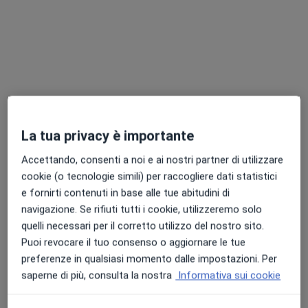
Dott. Marco Mone
La tua privacy è importante
·
Altro
Dentista
Accettando, consenti a noi e ai nostri partner di utilizzare
43 recensioni
cookie (o tecnologie simili) per raccogliere dati statistici
e fornirti contenuti in base alle tue abitudini di
Indirizzo 1
Indirizzo 2
navigazione. Se rifiuti tutti i cookie, utilizzeremo solo
quelli necessari per il corretto utilizzo del nostro sito.
Via Fontana San Nicola 1, Monteforte Irpino
•
Mappa
Puoi revocare il tuo consenso o aggiornare le tue
Odontoiatria Mone
preferenze in qualsiasi momento dalle impostazioni. Per
Prima visita dentistica
Prestazione gratuita
saperne di più, consulta la nostra
Informativa sui cookie
Questo dottore non ha ancora attivato le prenotazioni online presso questo indirizzo.