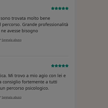
i sono trovata molto bene
l percorso. Grande professionalità
e ne avesse bisogno
secondo l'opinione dell'utente G.P
•
Segnala abuso
ca. Mi trovo a mio agio con lei e
a consiglio fortemente a tutti
 un percorso psicologico.
secondo l'opinione dell'utente M.M.
•
Segnala abuso