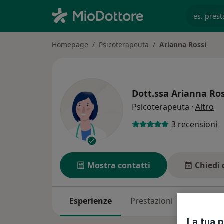
es. prest
Homepage
Psicoterapeuta
Arianna Rossi
Dott.ssa
Arianna Ros
su
Psicoterapeuta
·
Altro
3 recensioni
Mostra contatti
Chiedi 
Esperienze
Prestazioni
Indirizzi
La tua 