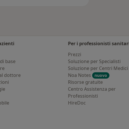
azienti
Per i professionisti sanitar
i
Prezzi
di base
Soluzione per Specialisti
ure
Soluzione per Centri Medici
al dottore
Noa Notes
nuovo
zioni
Risorse gratuite
gie
Centro Assistenza per
Professionisti
bile
HireDoc