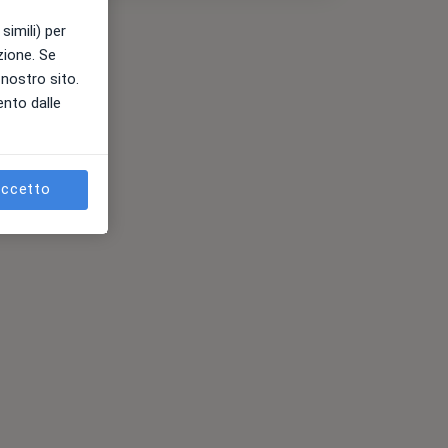
simili) per
azione. Se
l nostro sito.
ento dalle
ccetto