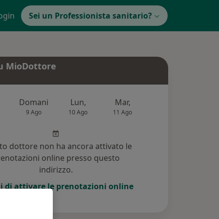
ogin
Sei un Professionista sanitario?
u MioDottore
Domani
Lun,
Mar,
Mer,
Gio,
9 Ago
10 Ago
11 Ago
12 Ago
13 Ag
o dottore non ha ancora attivato le
enotazioni online presso questo
indirizzo.
i di attivare le prenotazioni online