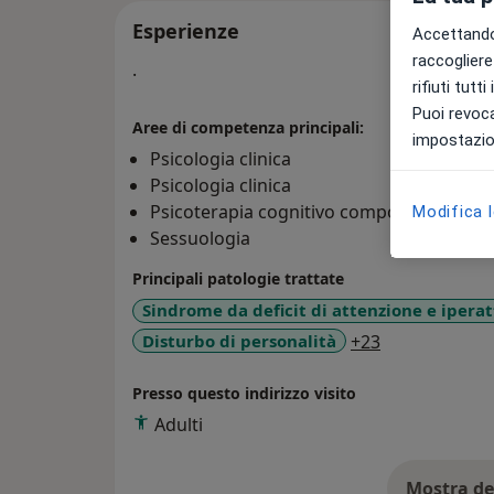
Esperienze
Accettando,
raccogliere 
.
rifiuti tutt
Puoi revoca
Aree di competenza principali:
impostazion
Psicologia clinica
Psicologia clinica
Psicoterapia cognitivo comportamentale
Modifica 
Sessuologia
Principali patologie trattate
Sindrome da deficit di attenzione e iperat
a11y_sr_more
Disturbo di personalità
+23
Presso questo indirizzo visito
Adulti
Mostra de