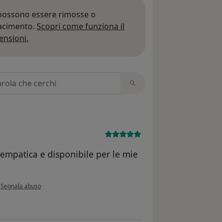
 possono essere rimosse o
iacimento.
Scopri come funziona il
Per saperne di più sulle opinioni
ensioni.
 recensioni
 empatica e disponibile per le mie
secondo l'opinione dell'utente M. L.
•
Segnala abuso