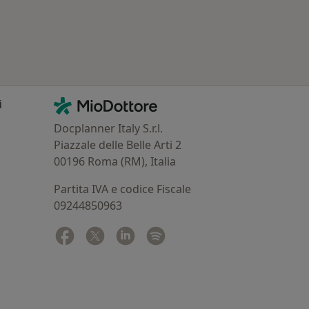
Contatti
MioDottore - Homepage
i
Docplanner Italy S.r.l.
Piazzale delle Belle Arti 2
00196 Roma (RM), Italia
Partita IVA e codice Fiscale
09244850963
Facebook
si apre in una nuova scheda
Twitter
si apre in una nuova scheda
Linkedin
si apre in una nuova scheda
Spotify
si apre in una nuova sched