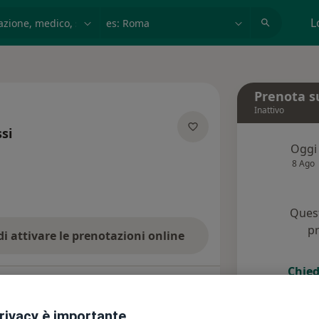
azione, medico, struttura
es: Roma
L
Prenota s
Inattivo
si
Oggi
lle specializzazioni
8 Ago
Quest
pr
di attivare le prenotazioni online
Chied
Assicurazioni
Recensioni (3)
privacy è importante