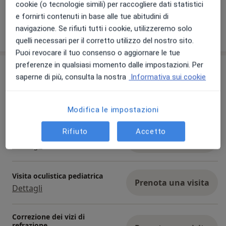
cookie (o tecnologie simili) per raccogliere dati statistici
e fornirti contenuti in base alle tue abitudini di
navigazione. Se rifiuti tutti i cookie, utilizzeremo solo
Mostra dettagli
sull'esperienza
quelli necessari per il corretto utilizzo del nostro sito.
Puoi revocare il tuo consenso o aggiornare le tue
preferenze in qualsiasi momento dalle impostazioni. Per
Prestazioni e prezzi
saperne di più, consulta la nostra
Informativa sui cookie
Prima visita oculistica
Prenota una visita
80 €
Dettagli
Modifica le impostazioni
Rifiuto
Accetto
Visita oculistica
Prenota una visita
Dettagli
Visita oculistica pediatrica
Prenota una visita
Dettagli
Correzione dei vizi di
refrazione