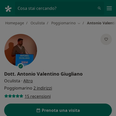
Men
Cosa stai cercando?
Homepage
Oculista
Poggiomarino
Antonio Valenti
Cambia città
Dott.
Antonio Valentino Giugliano
sulle specializzazioni
Oculista
·
Altro
Poggiomarino
2 indirizzi
15 recensioni
Prenota una visita