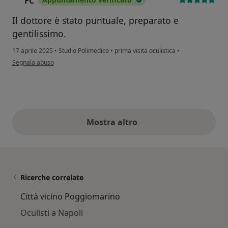
FC
F
Il dottore è stato puntuale, preparato e
gentilissimo.
17 aprile 2025
•
Studio Polimedico
•
prima visita oculistica
•
secondo l'opinione dell'utente FC
Segnala abuso
Mostra altro
opinioni di cui sopra
Ricerche correlate
Città vicino Poggiomarino
Oculisti a Napoli