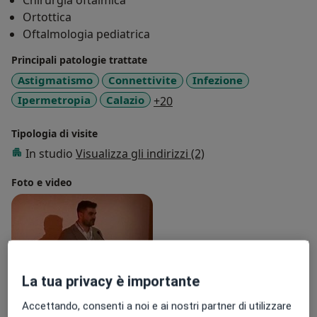
Chirurgia oftalmica
Ortottica
Oftalmologia pediatrica
Principali patologie trattate
Astigmatismo
Connettivite
Infezione
a11y_sr_more_diseases
Ipermetropia
Calazio
+20
Tipologia di visite
In studio
Visualizza gli indirizzi (2)
Foto e video
La tua privacy è importante
Accettando, consenti a noi e ai nostri partner di utilizzare
Visualizza galleria (1)