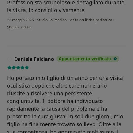
Professionista scrupoloso e dettagliato durante
la visita, lo consiglio vivamente!
22 maggio 2025
•
Studio Polimedico
•
visita oculistica pediatrica
•
secondo l'opinione dell'utente Maria L.
Segnala abuso
Daniela Falciano
Appuntamento verificato
D
Ho portato mio figlio di un anno per una visita
oculistica dopo che altre cure non erano
riuscite a risolvere una persistente
congiuntivite. Il dottore ha individuato
rapidamente la causa del problema e ha
prescritto la cura giusta. In soli due giorni, mio
figlio ha finalmente trovato sollievo. Oltre alla
sua competenza, ho apprezzato moltissimo il