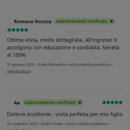
Romano Nunzia
Appuntamento verificato
R
Ottima visita, molto dettagliata. All’ingresso ti
accolgono con educazione e cordialità. Serietà
al 100%
31 gennaio 2026
•
Studio Polimedico
•
visita oculistica pediatrica
•
secondo l'opinione dell'utente Romano Nunzia
Segnala abuso
Aa
Appuntamento verificato
A
Dottore eccellente , visita perfetta per mio figlio
22 novembre 2025
•
Studio Privato
•
visita oculistica pediatrica
•
secondo l'opinione dell'utente Aa