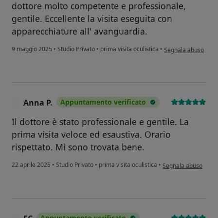
dottore molto competente e professionale,
gentile. Eccellente la visita eseguita con
apparecchiature all' avanguardia.
secondo l'opinione de
9 maggio 2025
•
Studio Privato
•
prima visita oculistica
•
Segnala abuso
Anna P.
Appuntamento verificato
A
Il dottore è stato professionale e gentile. La
prima visita veloce ed esaustiva. Orario
rispettato. Mi sono trovata bene.
secondo l'opinione de
22 aprile 2025
•
Studio Privato
•
prima visita oculistica
•
Segnala abuso
Appuntamento verificato