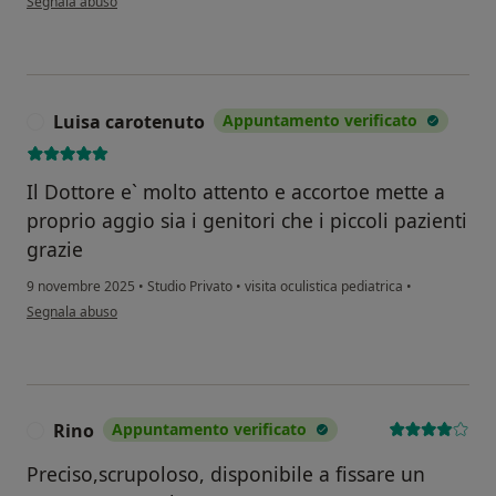
Segnala abuso
Luisa carotenuto
Appuntamento verificato
L
Il Dottore e` molto attento e accortoe mette a
proprio aggio sia i genitori che i piccoli pazienti
grazie
9 novembre 2025
•
Studio Privato
•
visita oculistica pediatrica
•
secondo l'opinione dell'utente Luisa carotenuto
Segnala abuso
Rino
Appuntamento verificato
R
Preciso,scrupoloso, disponibile a fissare un