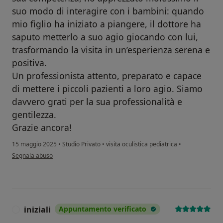
suo modo di interagire con i bambini: quando
mio figlio ha iniziato a piangere, il dottore ha
saputo metterlo a suo agio giocando con lui,
trasformando la visita in un’esperienza serena e
positiva.
Un professionista attento, preparato e capace
di mettere i piccoli pazienti a loro agio. Siamo
davvero grati per la sua professionalità e
gentilezza.
Grazie ancora!
15 maggio 2025
•
Studio Privato
•
visita oculistica pediatrica
•
secondo l'opinione dell'utente Daniela Falciano
Segnala abuso
iniziali
Appuntamento verificato
I