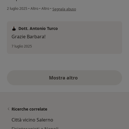
secondo l'opinione dell'utente Barbara Citro
2 luglio 2025
•
Altro
•
Altro
•
Segnala abuso
Dott. Antonio Turco
Grazie Barbara!
7 luglio 2025
Mostra altro
opinioni di cui sopra
Ricerche correlate
Città vicino Salerno