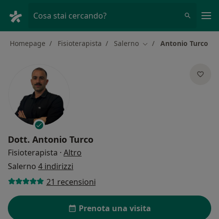
Men
Cosa stai cercando?
Homepage
Fisioterapista
Salerno
Antonio Turco
Cambia città
Dott.
Antonio Turco
sulle specializzazioni
Fisioterapista
·
Altro
Salerno
4 indirizzi
21 recensioni
Prenota una visita