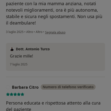
paziente con la mia mamma anziana, notati
notevoli miglioramenti, ora è più autonoma,
stabile e sicura negli spostamenti. Non usa più
il deambulare!
secondo l'opinione dell'utente S A
3 luglio 2025
•
Altro
•
Altro
•
Segnala abuso
Dott. Antonio Turco
Grazie mille!
7 luglio 2025
Barbara Citro
Numero di telefono verificato
B
Persona educata e rispettosa attento alla cura
del paziente