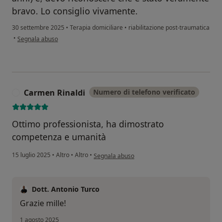
bravo. Lo consiglio vivamente.
30 settembre 2025
•
Terapia domiciliare
•
riabilitazione post-traumatica
secondo l'opinione dell'utente Antonio Accarino
•
Segnala abuso
Carmen Rinaldi
Numero di telefono verificato
C
Ottimo professionista, ha dimostrato
competenza e umanità
secondo l'opinione dell'utente Carmen Rinaldi
15 luglio 2025
•
Altro
•
Altro
•
Segnala abuso
Dott. Antonio Turco
Grazie mille!
1 agosto 2025