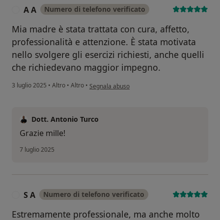
A A
Numero di telefono verificato
A
Mia madre è stata trattata con cura, affetto,
professionalità e attenzione. È stata motivata
nello svolgere gli esercizi richiesti, anche quelli
che richiedevano maggior impegno.
secondo l'opinione dell'utente A A
3 luglio 2025
•
Altro
•
Altro
•
Segnala abuso
Dott. Antonio Turco
Grazie mille!
7 luglio 2025
S A
Numero di telefono verificato
S
Estremamente professionale, ma anche molto