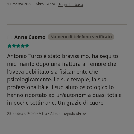
secondo l'opinione dell'utente I.C
11 marzo 2026
•
Altro
•
Altro
•
Segnala abuso
Anna Cuomo
Numero di telefono verificato
A
Antonio Turco è stato bravissimo, ha seguito
mio marito dopo una frattura al femore che
l'aveva debilitato sia fisicamente che
psicologicamente. Le sue terapie, la sua
professionalità e il suo aiuto psicologico lo
hanno riportato ad un'autonomia quasi totale
in poche settimane. Un grazie di cuore
secondo l'opinione dell'utente Anna Cuomo
23 febbraio 2026
•
Altro
•
Altro
•
Segnala abuso