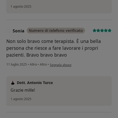
1 agosto 2025
Sonia
Numero di telefono verificato
S
Non solo bravo come terapista. È una bella
persona che riesce a fare lavorare i propri
pazienti. Bravo bravo bravo
secondo l'opinione dell'utente Sonia
11 luglio 2025
•
Altro
•
Altro
•
Segnala abuso
Dott. Antonio Turco
Grazie mille!
1 agosto 2025