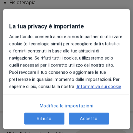
Fisioterapia
Principali patologie trattate
Artrosi
Lombalgia
Dolore articolare
La tua privacy è importante
a11y_sr_mor
Brachialgia
Disturbi del movimento
+14
Accettando, consenti a noi e ai nostri partner di utilizzare
cookie (o tecnologie simili) per raccogliere dati statistici
Presso questo indirizzo visito
e fornirti contenuti in base alle tue abitudini di
Adulti
navigazione. Se rifiuti tutti i cookie, utilizzeremo solo
Bambini a partire da 14 anni
quelli necessari per il corretto utilizzo del nostro sito.
Puoi revocare il tuo consenso o aggiornare le tue
Tipologia di visite
preferenze in qualsiasi momento dalle impostazioni. Per
In studio
Visualizza gli indirizzi (4)
saperne di più, consulta la nostra
Informativa sui cookie
Mostra dettagli
sull'esperienza
Modifica le impostazioni
Rifiuto
Accetto
Prestazioni e prezzi