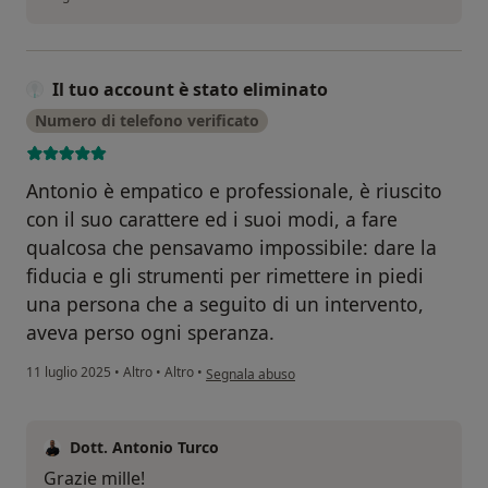
Il tuo account è stato eliminato
Numero di telefono verificato
Antonio è empatico e professionale, è riuscito
con il suo carattere ed i suoi modi, a fare
qualcosa che pensavamo impossibile: dare la
fiducia e gli strumenti per rimettere in piedi
una persona che a seguito di un intervento,
aveva perso ogni speranza.
secondo l'opinione dell'utente Il tuo account è 
11 luglio 2025
•
Altro
•
Altro
•
Segnala abuso
Dott. Antonio Turco
Grazie mille!