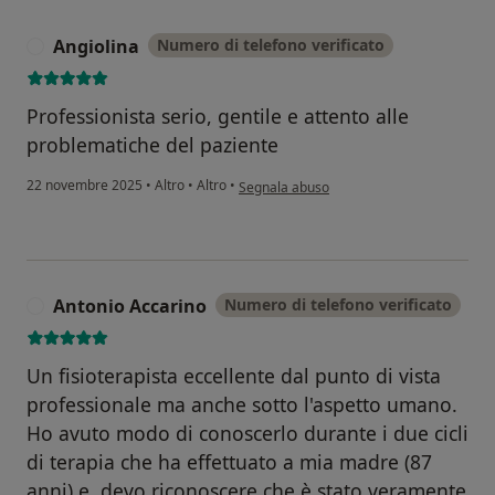
Angiolina
Numero di telefono verificato
A
Professionista serio, gentile e attento alle
problematiche del paziente
secondo l'opinione dell'utente Angiolina
22 novembre 2025
•
Altro
•
Altro
•
Segnala abuso
Antonio Accarino
Numero di telefono verificato
A
Un fisioterapista eccellente dal punto di vista
professionale ma anche sotto l'aspetto umano.
Ho avuto modo di conoscerlo durante i due cicli
di terapia che ha effettuato a mia madre (87
anni) e, devo riconoscere che è stato veramente