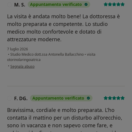
M. S.
Appuntamento verificato
M
La visita è andata molto bene! La dottoressa è
molto preparata e competente. Lo studio
medico molto confortevole e dotato di
attrezzature moderne.
7 luglio 2026
•
Studio Medico dott.ssa Antonella Ballacchino
•
visita
otorinolaringoiatrica
secondo l'opinione dell'utente M. S.
•
Segnala abuso
F. DG.
Appuntamento verificato
F
Bravissima, cordiale e molto preparata. L’ho
contatta il mattino per un disturbo all’orecchio,
sono in vacanza e non sapevo come fare, e