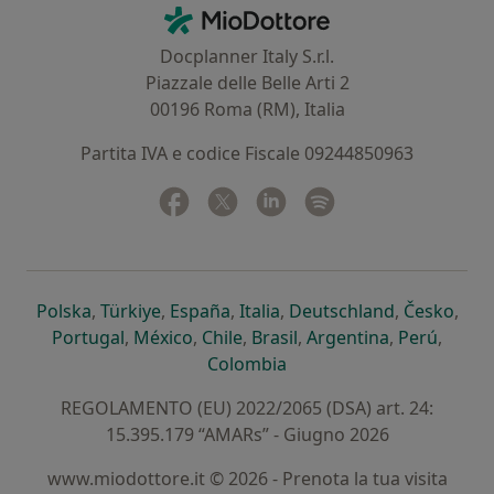
Contatti
MioDottore - Homepage
Docplanner Italy S.r.l.
Piazzale delle Belle Arti 2
00196 Roma (RM), Italia
Partita IVA e codice Fiscale 09244850963
Facebook
si apre in una nuova scheda
Twitter
si apre in una nuova scheda
Linkedin
si apre in una nuova sc
Spotify
si apre in una nuo
si apre in una nuova scheda
si apre in una nuova scheda
si apre in una nuova scheda
si apre in una nuova sche
si apre in 
si a
Polska
,
Türkiye
,
España
,
Italia
,
Deutschland
,
Česko
,
si apre in una nuova scheda
si apre in una nuova scheda
si apre in una nuova scheda
si apre in una nuova s
si apre in u
si apr
Portugal
,
México
,
Chile
,
Brasil
,
Argentina
,
Perú
,
si apre in una nuova sch
Colombia
REGOLAMENTO (EU) 2022/2065 (DSA) art. 24:
15.395.179 “AMARs” - Giugno 2026
www.miodottore.it © 2026 - Prenota la tua visita