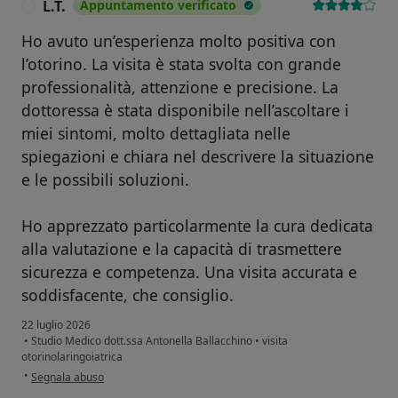
L.T.
Appuntamento verificato
L
Ho avuto un’esperienza molto positiva con
l’otorino. La visita è stata svolta con grande
professionalità, attenzione e precisione. La
dottoressa è stata disponibile nell’ascoltare i
miei sintomi, molto dettagliata nelle
spiegazioni e chiara nel descrivere la situazione
e le possibili soluzioni.
Ho apprezzato particolarmente la cura dedicata
alla valutazione e la capacità di trasmettere
sicurezza e competenza. Una visita accurata e
soddisfacente, che consiglio.
22 luglio 2026
•
Studio Medico dott.ssa Antonella Ballacchino
•
visita
otorinolaringoiatrica
secondo l'opinione dell'utente L.T.
•
Segnala abuso