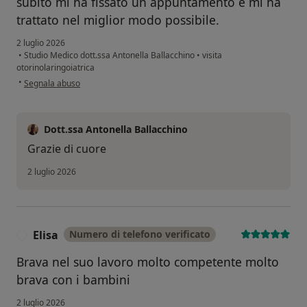
subito mi ha fissato un appuntamento e mi ha
trattato nel miglior modo possibile.
2 luglio 2026
•
Studio Medico dott.ssa Antonella Ballacchino
•
visita
otorinolaringoiatrica
secondo l'opinione dell'utente F. DG.
•
Segnala abuso
Dott.ssa Antonella Ballacchino
Grazie di cuore
2 luglio 2026
Elisa
Numero di telefono verificato
E
Brava nel suo lavoro molto competente molto
brava con i bambini
2 luglio 2026