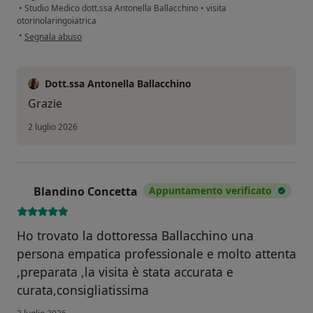
•
Studio Medico dott.ssa Antonella Ballacchino
•
visita
otorinolaringoiatrica
secondo l'opinione dell'utente Elisa
•
Segnala abuso
Dott.ssa Antonella Ballacchino
Grazie
2 luglio 2026
Blandino Concetta
Appuntamento verificato
B
Ho trovato la dottoressa Ballacchino una
persona empatica professionale e molto attenta
,preparata ,la visita è stata accurata e
curata,consigliatissima