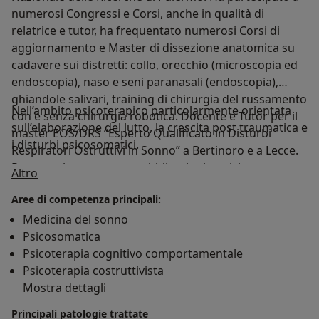
numerosi Congressi e Corsi, anche in qualità di
relatrice e tutor, ha frequentato numerosi Corsi di
aggiornamento e Master di dissezione anatomica su
cadavere sui distretti: collo, orecchio (microscopia ed
endoscopia), naso e seni paranasali (endoscopia),
ghiandole salivari, training di chirurgia del russamento
Nell’ambito psicoterapico particolarmente orientata
con e senza chirurgia robotica. Docente e Tutor per il
sull’elaborazione del lutto, la crescita post traumatica e
master EOS/DRS “Esperto Qualificato in Disturbi
i disturbi psicosomatici.
Respiratori Ostruttivi in Sonno” a Bertinoro e a Lecce.
Presente in numerose pubblicazioni su riviste
Su di me
Altro
nazionali e internazionali. Revisore del manuale di
Aree di competenza principali:
medicina Merck nella sua edizione italiana per il
capitolo dedicato all’orecchio interno. Autrice di due
Medicina del sonno
capitoli editi NOVA Publishers: “Cochlear Implants:
Psicosomatica
Technological Advances, Psychological/Social Impacts
Psicoterapia cognitivo comportamentale
and Long- Term Effectiveness” e “Association Between
Psicoterapia costruttivista
Sensorineural Hearing Loss and Sleep-Disordered
Mostra dettagli
Breathing: Literature Review “. Ha svolto la sua attività
Principali patologie trattate