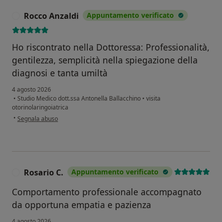
Rocco Anzaldi
Appuntamento verificato
R
Ho riscontrato nella Dottoressa: Professionalità,
gentilezza, semplicità nella spiegazione della
diagnosi e tanta umiltà
4 agosto 2026
•
Studio Medico dott.ssa Antonella Ballacchino
•
visita
otorinolaringoiatrica
secondo l'opinione dell'utente Rocco Anzaldi
•
Segnala abuso
Rosario C.
Appuntamento verificato
R
Comportamento professionale accompagnato
da opportuna empatia e pazienza
4 agosto 2026