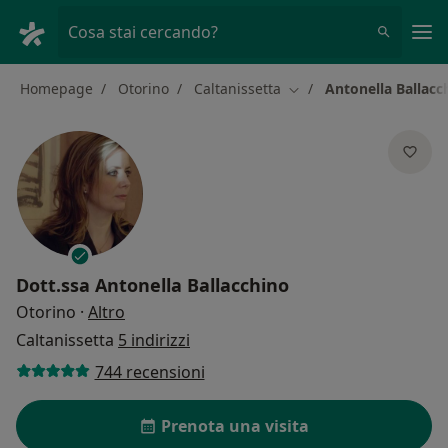
Men
Cosa stai cercando?
Homepage
Otorino
Caltanissetta
Antonella Ballacc
Cambia città
Dott.ssa
Antonella Ballacchino
sulle specializzazioni
Otorino
·
Altro
Caltanissetta
5 indirizzi
744 recensioni
Prenota una visita