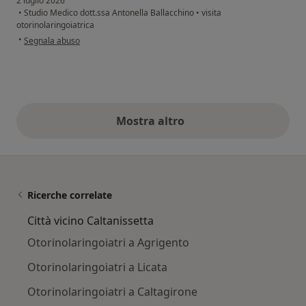
2 luglio 2026
•
Studio Medico dott.ssa Antonella Ballacchino
•
visita
otorinolaringoiatrica
secondo l'opinione dell'utente Blandino Concetta
•
Segnala abuso
Mostra altro
opinioni di cui sopra
Ricerche correlate
Città vicino Caltanissetta
Otorinolaringoiatri a Agrigento
Otorinolaringoiatri a Licata
Otorinolaringoiatri a Caltagirone