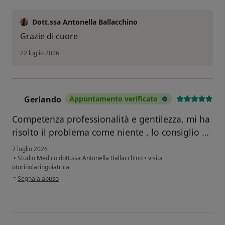
Dott.ssa Antonella Ballacchino
Grazie di cuore
22 luglio 2026
Gerlando
Appuntamento verificato
G
Competenza professionalità e gentilezza, mi ha
risolto il problema come niente , lo consiglio …
7 luglio 2026
•
Studio Medico dott.ssa Antonella Ballacchino
•
visita
otorinolaringoiatrica
secondo l'opinione dell'utente Gerlando
•
Segnala abuso