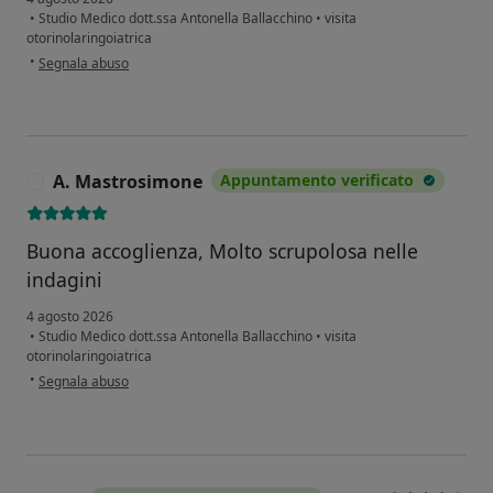
•
Studio Medico dott.ssa Antonella Ballacchino
•
visita
otorinolaringoiatrica
secondo l'opinione dell'utente Rosario C.
•
Segnala abuso
A. Mastrosimone
Appuntamento verificato
A
Buona accoglienza, Molto scrupolosa nelle
indagini
4 agosto 2026
•
Studio Medico dott.ssa Antonella Ballacchino
•
visita
otorinolaringoiatrica
secondo l'opinione dell'utente A. Mastrosimone
•
Segnala abuso