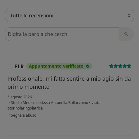
Cerca nelle recensioni
ELR
Appuntamento verificato
E
Professionale, mi fatta sentire a mio agio sin da
primo momento
5 agosto 2026
•
Studio Medico dott.ssa Antonella Ballacchino
•
visita
otorinolaringoiatrica
secondo l'opinione dell'utente ELR
•
Segnala abuso