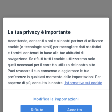
49 recensioni
Via Archimede, SNC, Licata
•
Mappa
Studio Medico, Licata
Ecocolor doppler penieno
60 €
La tua privacy è importante
Questo dottore non ha ancora attivato le prenotazioni online presso questo indirizzo.
Accettando, consenti a noi e ai nostri partner di utilizzare
Chiedi di attivare le prenotazioni online
cookie (o tecnologie simili) per raccogliere dati statistici
e fornirti contenuti in base alle tue abitudini di
navigazione. Se rifiuti tutti i cookie, utilizzeremo solo
quelli necessari per il corretto utilizzo del nostro sito.
Professionisti sanitari disponibili
Puoi revocare il tuo consenso o aggiornare le tue
Questi professionisti sanitari si trovano fuori Licata,
preferenze in qualsiasi momento dalle impostazioni. Per
AG, in aree vicine alla tua ricerca.
saperne di più, consulta la nostra
Informativa sui cookie
Modifica le impostazioni
Rifiuto
Accetto