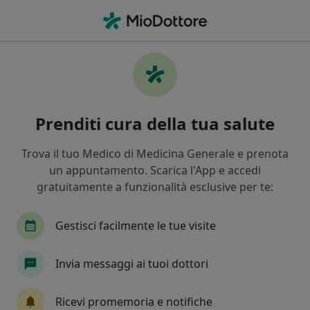
Men
Andrologo • Licata, AG
Filters
Mappa
Andrologi a Licata. Prenota online la tua
Prenditi cura della tua salute
visita
In che modo ordiniamo i risultati
Trova il tuo Medico di Medicina Generale e prenota
un appuntamento. Scarica l'App e accedi
gratuitamente a funzionalità esclusive per te:
Gestisci facilmente le tue visite
Invia messaggi ai tuoi dottori
Dott. Gabriele Costanzo
Ricevi promemoria e notifiche
·
Altro
Andrologo, Endocrinologo, Diabetologo