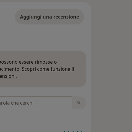
Aggiungi una recensione
 possono essere rimosse o
iacimento.
Scopri come funziona il
Per saperne di più sulle opinioni
ensioni.
 recensioni