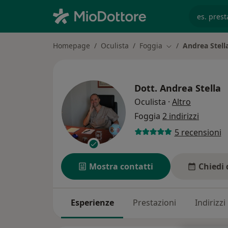
es. prest
Homepage
Oculista
Foggia
Andrea Stell
Cambia città
Dott.
Andrea Stella
sulle spec
Oculista
·
Altro
Foggia
2 indirizzi
5 recensioni
Mostra contatti
Chiedi 
Esperienze
Prestazioni
Indirizzi