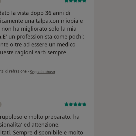
dato la vista dopo 36 anni di
ticamente una talpa,con miopia e
à non ha migliorato solo la mia
a.E' un professionista come pochi:
nte oltre ad essere un medico
 queste ragioni sarò sempre
secondo l'opinione dell'utente Daniela
izi di refrazione
•
Segnala abuso
scrupoloso e molto preparato, ha
sionalita' ed attenzione,
tati. Sempre disponibile e molto