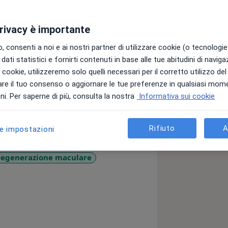
privacy è importante
versità degli Studi di Foggia. Iscritto
atri della provincia di Foggia. Abilitato
 consenti a noi e ai nostri partner di utilizzare cookie (o tecnologie 
irurgo. Specializzato in Oftalmologia.
dati statistici e fornirti contenuti in base alle tue abitudini di navig
i i cookie, utilizzeremo solo quelli necessari per il corretto utilizzo de
a Ospedaliero-Universitaria “Ospedali
re il tuo consenso o aggiornare le tue preferenze in qualsiasi mom
sponsabile di Ambulatorio di Chirurgia
i. Per saperne di più, consulta la nostra
Informativa sui cookie
atorio di ecografia.
l’oftalmologia al segmento anteriore
Rifiuto
A
le impostazioni
apianti di cornea e cheratocono,
riore, in particolare l’oncologia
egenerazione maculare