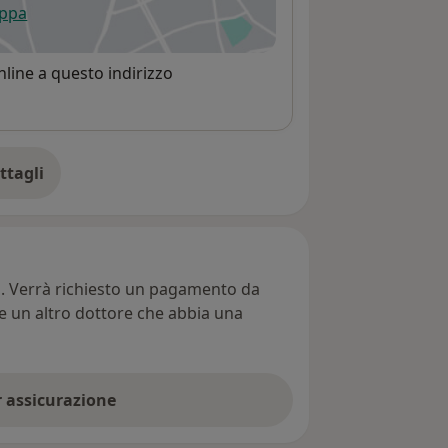
appa
 apre in una nuova scheda
line a questo indirizzo
ttagli
ll'indirizzo
ti. Verrà richiesto un pagamento da
re un altro dottore che abbia una
er assicurazione