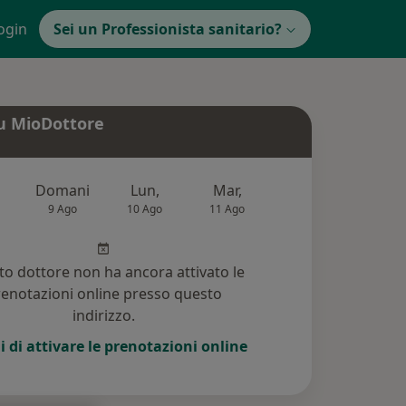
ogin
Sei un Professionista sanitario?
u MioDottore
Domani
Lun,
Mar,
Mer,
Gio,
9 Ago
10 Ago
11 Ago
12 Ago
13 Ag
o dottore non ha ancora attivato le
enotazioni online presso questo
indirizzo.
i di attivare le prenotazioni online