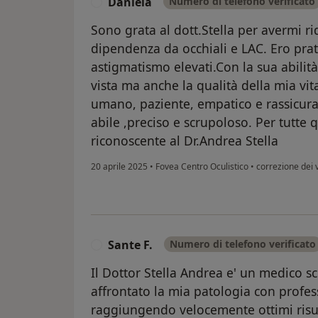
Daniela
Numero di telefono verificato
D
Sono grata al dott.Stella per avermi ri
dipendenza da occhiali e LAC. Ero pra
astigmatismo elevati.Con la sua abilit
vista ma anche la qualità della mia vit
umano, paziente, empatico e rassicura
abile ,preciso e scrupoloso. Per tutte
riconoscente al Dr.Andrea Stella
20 aprile 2025
•
Fovea Centro Oculistico
•
correzione dei v
Sante F.
Numero di telefono verificato
S
Il Dottor Stella Andrea e' un medico 
affrontato la mia patologia con profes
raggiungendo velocemente ottimi risul