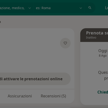
azione, medico, struttura
es: Roma
L
a
Prenota s
Inattivo
ializzazioni
Oggi
8 Ago
Quest
pr
di attivare le prenotazioni online
Chied
Assicurazioni
Recensioni (5)