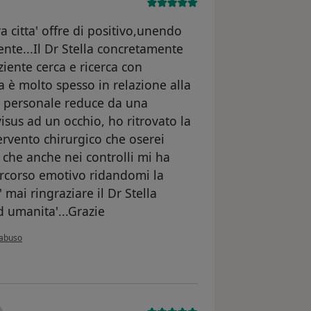
tra citta' offre di positivo,unendo
ente...Il Dr Stella concretamente
ziente cerca e ricerca con
ta è molto spesso in relazione alla
za personale reduce da una
isus ad un occhio, ho ritrovato la
ervento chirurgico che oserei
a che anche nei controlli mi ha
rcorso emotivo ridandomi la
 mai ringraziare il Dr Stella
d umanita'...Grazie
'opinione dell'utente F. N.
 abuso