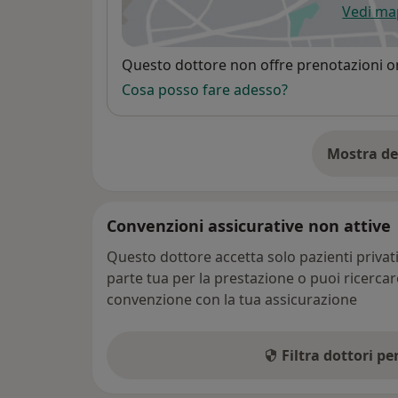
Vedi m
si
Disponibilità
Questo dottore non offre prenotazioni on
Cosa posso fare adesso?
Mostra de
su
Convenzioni assicurative non attive
Questo dottore accetta solo pazienti priva
parte tua per la prestazione o puoi ricerca
convenzione con la tua assicurazione
Filtra dottori p