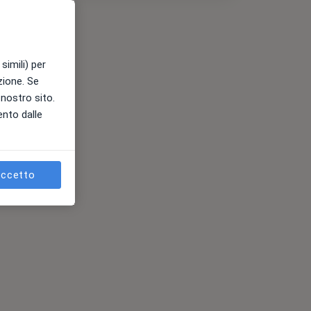
simili) per
azione. Se
l nostro sito.
ento dalle
ccetto