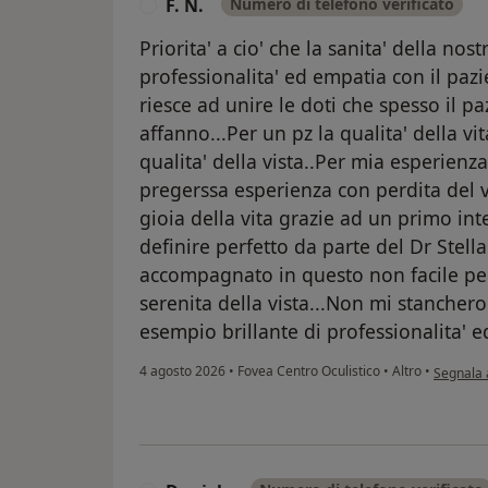
F. N.
Numero di telefono verificato
F
Priorita' a cio' che la sanita' della nos
professionalita' ed empatia con il pazi
riesce ad unire le doti che spesso il pa
affanno...Per un pz la qualita' della vi
qualita' della vista..Per mia esperien
pregerssa esperienza con perdita del v
gioia della vita grazie ad un primo int
definire perfetto da parte del Dr Stell
accompagnato in questo non facile pe
serenita della vista...Non mi stanchero'
esempio brillante di professionalita' e
secondo l
4 agosto 2026
•
Fovea Centro Oculistico
•
Altro
•
Segnala