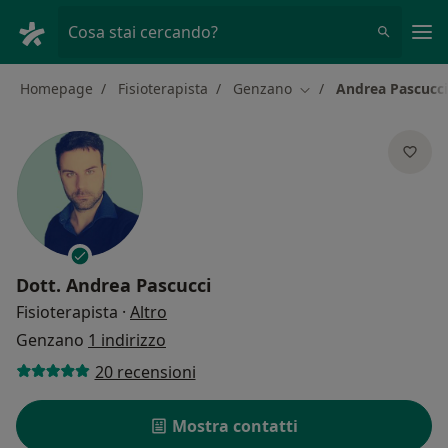
Men
Cosa stai cercando?
Homepage
Fisioterapista
Genzano
Andrea Pascucci
Cambia città
Dott.
Andrea Pascucci
sulle specializzazioni
Fisioterapista
·
Altro
Genzano
1 indirizzo
20 recensioni
Mostra contatti