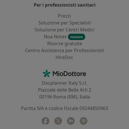
Per i professionisti sanitari
Prezzi
Soluzione per Specialisti
Soluzione per Centri Medici
Noa Notes
nuovo
Risorse gratuite
Centro Assistenza per Professionisti
HireDoc
Contatti
MioDottore - Homepage
Docplanner Italy S.r.l.
Piazzale delle Belle Arti 2
00196 Roma (RM), Italia
Partita IVA e codice Fiscale 09244850963
Facebook
si apre in una nuova scheda
Twitter
si apre in una nuova scheda
Linkedin
si apre in una nuova sc
Spotify
si apre in una nuo