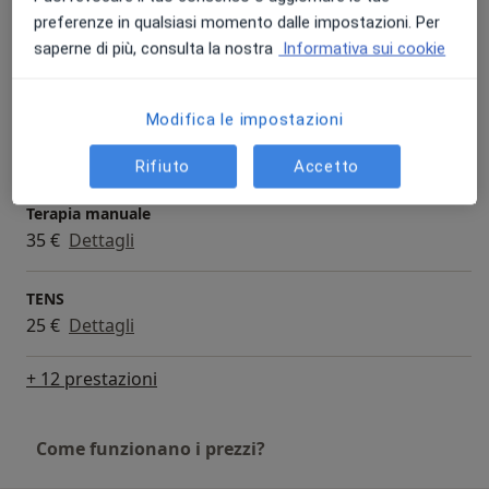
- k Laser
preferenze in qualsiasi momento dalle impostazioni. Per
Prima visita fisioterapica
saperne di più, consulta la nostra
Informativa sui cookie
Prestazione gratuita
Dettagli
Modifica le impostazioni
Ultrasuonoterapia
25 €
Dettagli
Rifiuto
Accetto
Terapia manuale
35 €
Dettagli
TENS
25 €
Dettagli
+ 12 prestazioni
Come funzionano i prezzi?