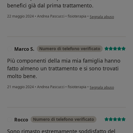
benefici già dal prima trattamento.
secondo l'opinione dell'ut
22 maggio 2024
•
Andrea Pascucci
•
fisioterapia
•
Segnala abuso
Marco S.
Numero di telefono verificato
M
Più componenti della mia mia famiglia hanno
fatto almeno un trattamento e si sono trovati
molto bene.
secondo l'opinione dell'ut
21 maggio 2024
•
Andrea Pascucci
•
fisioterapia
•
Segnala abuso
Rocco
Numero di telefono verificato
R
Sono rimasto estremamente soddisfatto del