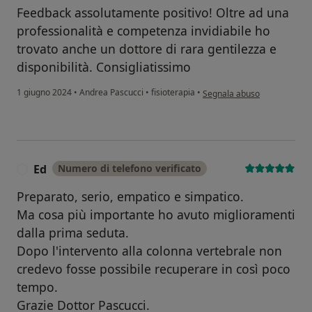
Feedback assolutamente positivo! Oltre ad una
professionalità e competenza invidiabile ho
trovato anche un dottore di rara gentilezza e
disponibilità. Consigliatissimo
secondo l'opinione dell'uten
1 giugno 2024
•
Andrea Pascucci
•
fisioterapia
•
Segnala abuso
Ed
Numero di telefono verificato
E
Preparato, serio, empatico e simpatico.
Ma cosa più importante ho avuto miglioramenti
dalla prima seduta.
Dopo l'intervento alla colonna vertebrale non
credevo fosse possibile recuperare in così poco
tempo.
Grazie Dottor Pascucci.