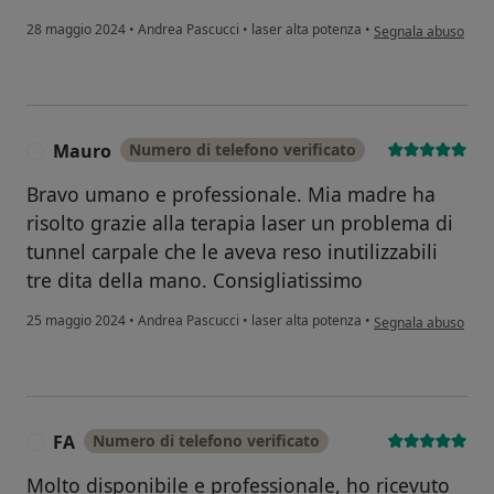
secondo l'opinione 
28 maggio 2024
•
Andrea Pascucci
•
laser alta potenza
•
Segnala abuso
Mauro
Numero di telefono verificato
M
Bravo umano e professionale. Mia madre ha
risolto grazie alla terapia laser un problema di
tunnel carpale che le aveva reso inutilizzabili
tre dita della mano. Consigliatissimo
secondo l'opinione 
25 maggio 2024
•
Andrea Pascucci
•
laser alta potenza
•
Segnala abuso
FA
Numero di telefono verificato
F
Molto disponibile e professionale, ho ricevuto