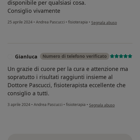
disponibile per qualsiasi cosa.
Consiglio vivamente
secondo l'opinione dell'ute
25 aprile 2024
•
Andrea Pascucci
•
fisioterapia
•
Segnala abuso
Gianluca
Numero di telefono verificato
G
Un grazie di cuore per la cura e attenzione ma
sopratutto i risultati raggiunti insieme al
Dottore Pascucci, fisioterapista eccellente che
consiglio a tutti.
secondo l'opinione dell'utent
3 aprile 2024
•
Andrea Pascucci
•
fisioterapia
•
Segnala abuso