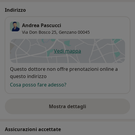
Indirizzo
Andrea Pascucci
Via Don Bosco 25,
Genzano
00045
Vedi mappa
si apre in una nuova scheda
Disponibilità
Questo dottore non offre prenotazioni online a
questo indirizzo
Cosa posso fare adesso?
Mostra dettagli
sull'indirizzo
Assicurazioni accettate