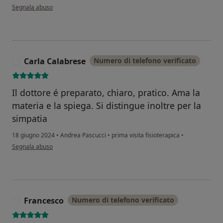
secondo l'opinione dell'utente Vittoria
Segnala abuso
Carla Calabrese
Numero di telefono verificato
C
Il dottore é preparato, chiaro, pratico. Ama la
materia e la spiega. Si distingue inoltre per la
simpatia
18 giugno 2024
•
Andrea Pascucci
•
prima visita fisioterapica
•
secondo l'opinione dell'utente Carla Calabrese
Segnala abuso
Francesco
Numero di telefono verificato
F