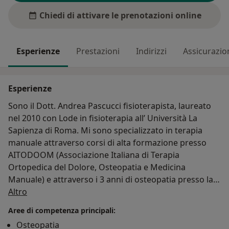
Chiedi di attivare le prenotazioni online
Esperienze
Prestazioni
Indirizzi
Assicurazio
Esperienze
Sono il Dott. Andrea Pascucci fisioterapista, laureato
nel 2010 con Lode in fisioterapia all’ Università La
Sapienza di Roma. Mi sono specializzato in terapia
manuale attraverso corsi di alta formazione presso
AITODOOM (Associazione Italiana di Terapia
Ortopedica del Dolore, Osteopatia e Medicina
Manuale) e attraverso i 3 anni di osteopatia presso la
Su di me
scuola EOP Alain Bernard. Ti guiderò in un percorso
Altro
professionale di riabilitazione, recupero e/o
Aree di competenza principali:
acquisizione di funzionalità perse. I servizi offerti
Osteopatia
comprendono diversi trattamenti fisioterapici,