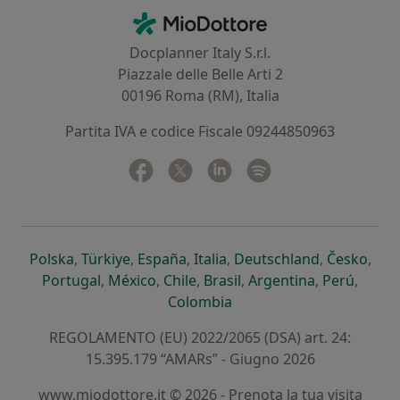
Contatti
MioDottore - Homepage
Docplanner Italy S.r.l.
Piazzale delle Belle Arti 2
00196 Roma (RM), Italia
Partita IVA e codice Fiscale 09244850963
Facebook
si apre in una nuova scheda
Twitter
si apre in una nuova scheda
Linkedin
si apre in una nuova sc
Spotify
si apre in una nuo
si apre in una nuova scheda
si apre in una nuova scheda
si apre in una nuova scheda
si apre in una nuova sche
si apre in 
si a
Polska
,
Türkiye
,
España
,
Italia
,
Deutschland
,
Česko
,
si apre in una nuova scheda
si apre in una nuova scheda
si apre in una nuova scheda
si apre in una nuova s
si apre in u
si apr
Portugal
,
México
,
Chile
,
Brasil
,
Argentina
,
Perú
,
si apre in una nuova sch
Colombia
REGOLAMENTO (EU) 2022/2065 (DSA) art. 24:
15.395.179 “AMARs” - Giugno 2026
www.miodottore.it © 2026 - Prenota la tua visita