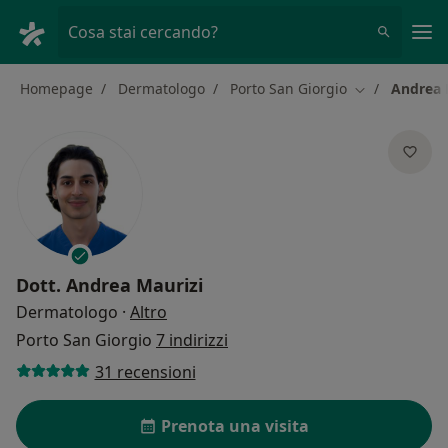
Men
Cosa stai cercando?
Homepage
Dermatologo
Porto San Giorgio
Andrea 
Cambia città
Dott.
Andrea Maurizi
sulle specializzazioni
Dermatologo
·
Altro
Porto San Giorgio
7 indirizzi
31 recensioni
Prenota una visita