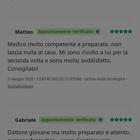
Matteo
Appuntamento verificato
M
Medico molto competente e preparato, non
lascia nulla al caso. Mi sono rivolto a lui per la
seconda volta e sono molto soddisfatto.
Consigliato!
5 maggio 2026
•
CENTRO MEDICO EPIONE
•
prima visita tricologica
•
secondo l'opinione dell'utente Matteo
Segnala abuso
Gabriele
Appuntamento verificato
G
Dottore giovane ma molto preparato e attento..