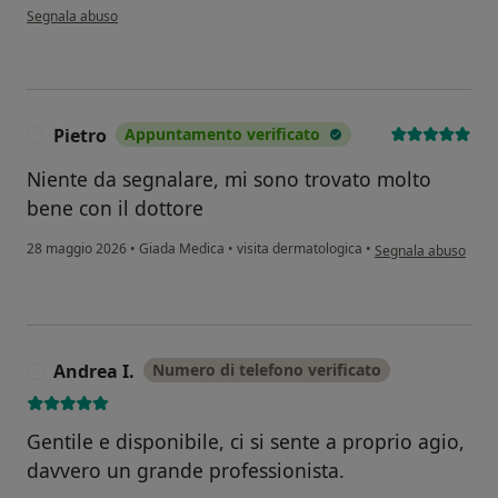
secondo l'opinione dell'utente Ike
Segnala abuso
Pietro
Appuntamento verificato
P
Niente da segnalare, mi sono trovato molto
bene con il dottore
secondo l'opinione d
28 maggio 2026
•
Giada Medica
•
visita dermatologica
•
Segnala abuso
Andrea I.
Numero di telefono verificato
A
Gentile e disponibile, ci si sente a proprio agio,
davvero un grande professionista.