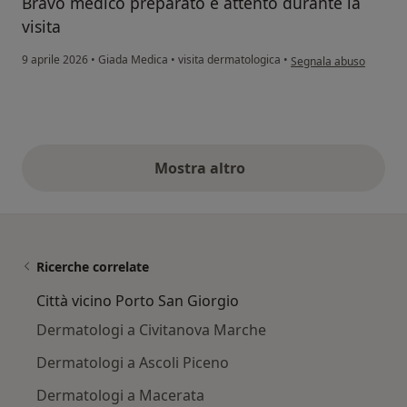
Bravo medico preparato e attento durante la
visita
secondo l'opinione del
9 aprile 2026
•
Giada Medica
•
visita dermatologica
•
Segnala abuso
Mostra altro
opinioni di cui sopra
Ricerche correlate
Città vicino Porto San Giorgio
Dermatologi a Civitanova Marche
Dermatologi a Ascoli Piceno
Dermatologi a Macerata