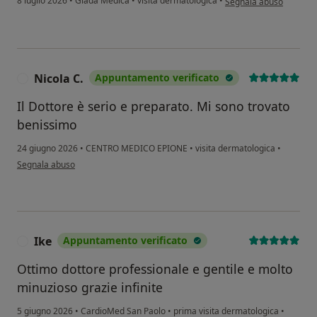
8 luglio 2026
•
Giada Medica
•
visita dermatologica
•
Segnala abuso
Nicola C.
Appuntamento verificato
N
Il Dottore è serio e preparato. Mi sono trovato
benissimo
24 giugno 2026
•
CENTRO MEDICO EPIONE
•
visita dermatologica
•
secondo l'opinione dell'utente Nicola C.
Segnala abuso
Ike
Appuntamento verificato
I
Ottimo dottore professionale e gentile e molto
minuzioso grazie infinite
5 giugno 2026
•
CardioMed San Paolo
•
prima visita dermatologica
•