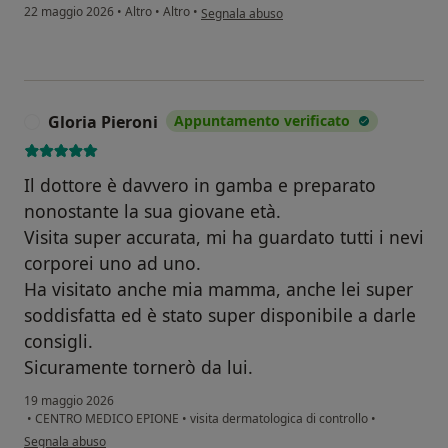
secondo l'opinione dell'utente Andrea I.
22 maggio 2026
•
Altro
•
Altro
•
Segnala abuso
Gloria Pieroni
Appuntamento verificato
G
Il dottore è davvero in gamba e preparato
nonostante la sua giovane età.
Visita super accurata, mi ha guardato tutti i nevi
corporei uno ad uno.
Ha visitato anche mia mamma, anche lei super
soddisfatta ed è stato super disponibile a darle
consigli.
Sicuramente tornerò da lui.
19 maggio 2026
•
CENTRO MEDICO EPIONE
•
visita dermatologica di controllo
•
secondo l'opinione dell'utente Gloria Pieroni
Segnala abuso