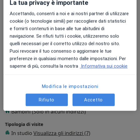
Il mio obiettivo è offrire un’assistenza accurata e
La tua privacy è importante
affidabile, basata su competenze aggiornate e su una
Accettando, consenti a noi e ai nostri partner di utilizzare
comunicazione trasparente.
cookie (o tecnologie simili) per raccogliere dati statistici
e fornirti contenuti in base alle tue abitudini di
Su di me
Altro
navigazione. Se rifiuti tutti i cookie, utilizzeremo solo
Aree di competenza principali:
quelli necessari per il corretto utilizzo del nostro sito.
Dermatologia e venereologia
Puoi revocare il tuo consenso o aggiornare le tue
preferenze in qualsiasi momento dalle impostazioni. Per
Principali patologie trattate
saperne di più, consulta la nostra
Informativa sui cookie
Acne
Alopecia
Psoriasi
Dermatite atopica
a11y_sr_more_diseases
Melanoma
+23
Modifica le impostazioni
Presso questo indirizzo visito
Rifiuto
Accetto
Adulti (Solo in alcuni indirizzi)
Bambini (Solo in alcuni indirizzi)
Tipologia di visite
In studio
Visualizza gli indirizzi (7)