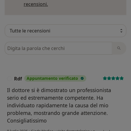
Per saperne di più sulle opinioni
recensioni.
Cerca nelle recensioni
Rdf
Appuntamento verificato
R
Il dottore si è dimostrato un professionista
serio ed estremamente competente. Ha
individuato rapidamente la causa del mio
problema, mostrando grande attenzione.
Consigliatissimo
secondo l'opinione dell