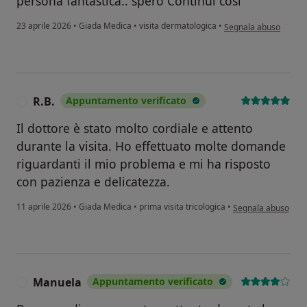
persona fantastica.. spero Continui così
secondo l'opinione del
23 aprile 2026
•
Giada Medica
•
visita dermatologica
•
Segnala abuso
R.B.
Appuntamento verificato
R
Il dottore è stato molto cordiale e attento
durante la visita. Ho effettuato molte domande
riguardanti il mio problema e mi ha risposto
con pazienza e delicatezza.
secondo l'opinione d
11 aprile 2026
•
Giada Medica
•
prima visita tricologica
•
Segnala abuso
Manuela
Appuntamento verificato
M