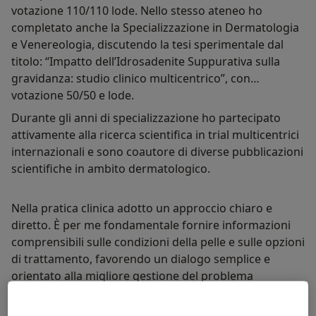
votazione 110/110 lode. Nello stesso ateneo ho
completato anche la Specializzazione in Dermatologia
e Venereologia, discutendo la tesi sperimentale dal
titolo: “Impatto dell’Idrosadenite Suppurativa sulla
gravidanza: studio clinico multicentrico”, con
votazione 50/50 e lode.
Durante gli anni di specializzazione ho partecipato
attivamente alla ricerca scientifica in trial multicentrici
internazionali e sono coautore di diverse pubblicazioni
scientifiche in ambito dermatologico.
Nella pratica clinica adotto un approccio chiaro e
diretto. È per me fondamentale fornire informazioni
comprensibili sulle condizioni della pelle e sulle opzioni
di trattamento, favorendo un dialogo semplice e
orientato alla migliore gestione del problema
dermatologico.