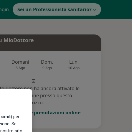
ogin
Sei un Professionista sanitario?
u MioDottore
Domani
Dom,
Lun,
Mar,
Mer
8 Ago
9 Ago
10 Ago
11 Ago
12 Ag
o dottore non ha ancora attivato le
enotazioni online presso questo
indirizzo.
i di attivare le prenotazioni online
simili) per
azione. Se
l nostro sito.