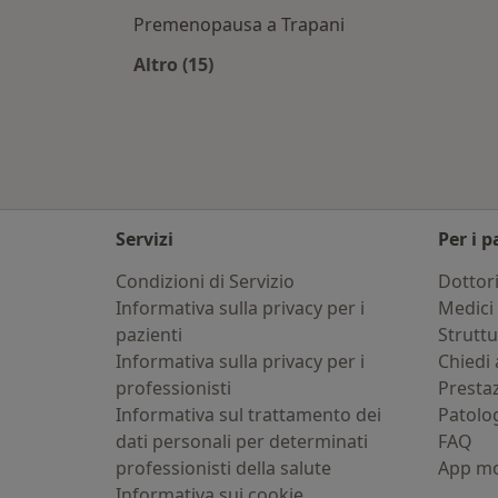
Premenopausa a Trapani
Altro (15)
Altro nella categoria: Principali pato
Servizi
Per i p
Condizioni di Servizio
Dottor
Informativa sulla privacy per i
Medici 
pazienti
Strutt
Informativa sulla privacy per i
Chiedi 
professionisti
Presta
Informativa sul trattamento dei
Patolo
dati personali per determinati
FAQ
professionisti della salute
App mo
Informativa sui cookie