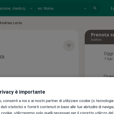
azione, medico, struttura
es: Roma
L
Andrea Loria
a città
Prenota s
Inattivo
Oggi
sulle specializzazioni
tro
7 Ago
Quest
pr
di attivare le prenotazioni online
privacy è importante
Chied
 consenti a noi e ai nostri partner di utilizzare cookie (o tecnologie 
i
Assicurazioni
Recensioni
dati statistici e fornirti contenuti in base alle tue abitudini di navig
i i cookie, utilizzeremo solo quelli necessari per il corretto utilizzo de