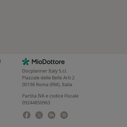
Contatti
MioDottore - Homepage
i
Docplanner Italy S.r.l.
Piazzale delle Belle Arti 2
00196 Roma (RM), Italia
Partita IVA e codice Fiscale
09244850963
Facebook
si apre in una nuova scheda
Twitter
si apre in una nuova scheda
Linkedin
si apre in una nuova scheda
Spotify
si apre in una nuova sched