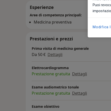
Puoi revoca
Esperienze
impostazion
Aree di competenza principali:
Medicina preventiva
Modifica 
Prestazioni e prezzi
Prima visita di medicina generale
Da 50 €
Dettagli
Elettrocardiogramma
Prestazione gratuita
Dettagli
Esame audiometrico tonale
Prestazione gratuita
Dettagli
Esame obiettivo