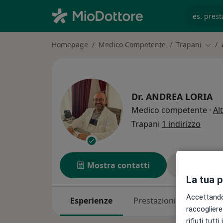
es. prest
Homepage
Medico Competente
Trapani
Cambi
Dr.
ANDREA LORIA
Medico competente
·
Al
Trapani
1 indirizzo
Mostra contatti
Chiedi 
La tua 
Accettando,
Esperienze
Prestazioni
Indirizz
raccogliere 
rifiuti tutt