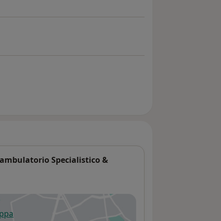
ambulatorio Specialistico &
appa
 apre in una nuova scheda