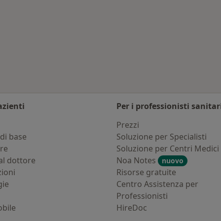
logie trattate
azienti
Per i professionisti sanitar
i
Prezzi
di base
Soluzione per Specialisti
ure
Soluzione per Centri Medici
al dottore
Noa Notes
nuovo
zioni
Risorse gratuite
gie
Centro Assistenza per
Professionisti
bile
HireDoc