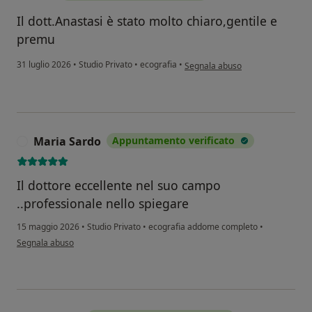
Il dott.Anastasi è stato molto chiaro,gentile e
premu
secondo l'opinione dell'utente C.
31 luglio 2026
•
Studio Privato
•
ecografia
•
Segnala abuso
Maria Sardo
Appuntamento verificato
M
Il dottore eccellente nel suo campo
..professionale nello spiegare
15 maggio 2026
•
Studio Privato
•
ecografia addome completo
•
secondo l'opinione dell'utente Maria Sardo
Segnala abuso