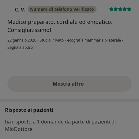
C. V.
Numero di telefono verificato
C
Medico preparato, cordiale ed empatico.
Consigliatissimo!
22 gennaio 2026
•
Studio Privato
•
ecografia mammaria bilaterale
•
secondo l'opinione dell'utente C. V.
Segnala abuso
Mostra altro
opinioni di cui sopra
Risposte ai pazienti
ha risposto a 1 domande da parte di pazienti di
MioDottore