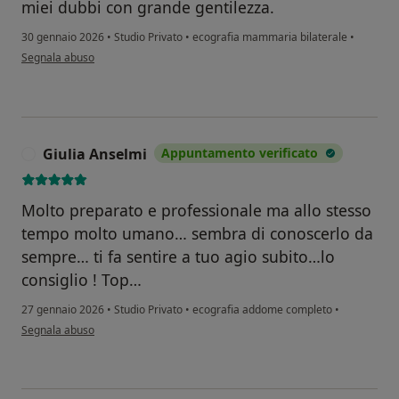
miei dubbi con grande gentilezza.
30 gennaio 2026
•
Studio Privato
•
ecografia mammaria bilaterale
•
secondo l'opinione dell'utente Teresa
Segnala abuso
Giulia Anselmi
Appuntamento verificato
G
Molto preparato e professionale ma allo stesso
tempo molto umano… sembra di conoscerlo da
sempre… ti fa sentire a tuo agio subito…lo
consiglio ! Top…
27 gennaio 2026
•
Studio Privato
•
ecografia addome completo
•
secondo l'opinione dell'utente Giulia Anselmi
Segnala abuso