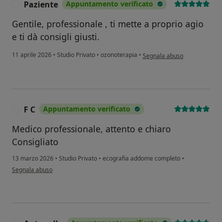
Paziente
Appuntamento verificato
P
Gentile, professionale , ti mette a proprio agio
e ti dà consigli giusti.
secondo l'opinione dell'utent
11 aprile 2026
•
Studio Privato
•
ozonoterapia
•
Segnala abuso
F C
Appuntamento verificato
F
Medico professionale, attento e chiaro
Consigliato
13 marzo 2026
•
Studio Privato
•
ecografia addome completo
•
secondo l'opinione dell'utente F C
Segnala abuso