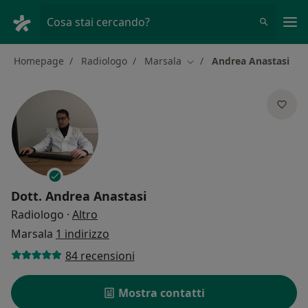
Men
Cosa stai cercando?
Homepage
Radiologo
Marsala
Andrea Anastasi
Cambia città
Dott.
Andrea Anastasi
sulle specializzazioni
Radiologo
·
Altro
Marsala
1 indirizzo
84 recensioni
Mostra contatti