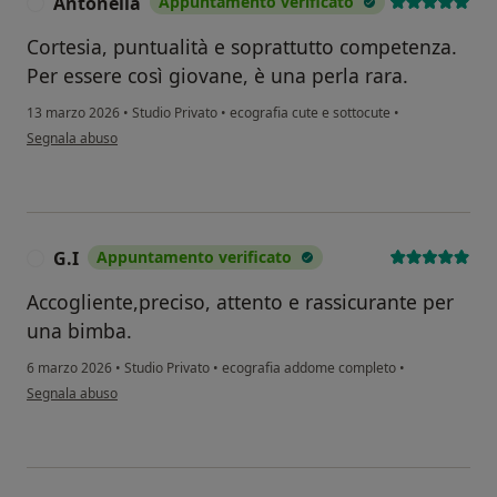
Antonella
Appuntamento verificato
A
Cortesia, puntualità e soprattutto competenza.
Per essere così giovane, è una perla rara.
13 marzo 2026
•
Studio Privato
•
ecografia cute e sottocute
•
secondo l'opinione dell'utente Antonella
Segnala abuso
G.I
Appuntamento verificato
G
Accogliente,preciso, attento e rassicurante per
una bimba.
6 marzo 2026
•
Studio Privato
•
ecografia addome completo
•
secondo l'opinione dell'utente G.I
Segnala abuso