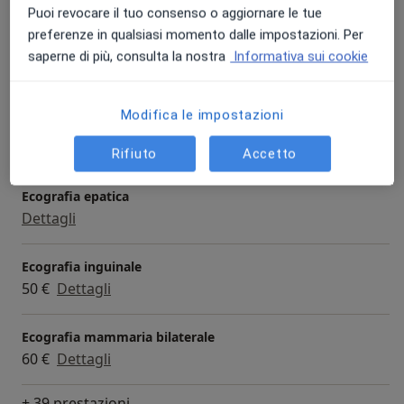
presso l'Asp di Trapani ed esercita attività libero
Puoi revocare il tuo consenso o aggiornare le tue
Prestazioni e prezzi
professionale in extramoenia.
preferenze in qualsiasi momento dalle impostazioni. Per
Dal 2012 è socio SIRM (società italiana di Radiologia) e
Ecografia
saperne di più, consulta la nostra
Informativa sui cookie
dal 2022 è anche socio SIOOT (società scientifica di
Dettagli
Ossigeno Ozono Terapia).
Modifica le impostazioni
Ecografia renale
Dettagli
Rifiuto
Accetto
Ecografia epatica
Dettagli
Ecografia inguinale
50 €
Dettagli
Ecografia mammaria bilaterale
60 €
Dettagli
+ 39 prestazioni