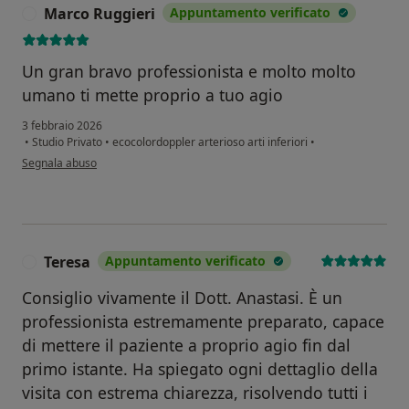
Marco Ruggieri
Appuntamento verificato
M
Un gran bravo professionista e molto molto
umano ti mette proprio a tuo agio
3 febbraio 2026
•
Studio Privato
•
ecocolordoppler arterioso arti inferiori
•
secondo l'opinione dell'utente Marco Ruggieri
Segnala abuso
Teresa
Appuntamento verificato
T
Consiglio vivamente il Dott. Anastasi. È un
professionista estremamente preparato, capace
di mettere il paziente a proprio agio fin dal
primo istante. Ha spiegato ogni dettaglio della
visita con estrema chiarezza, risolvendo tutti i