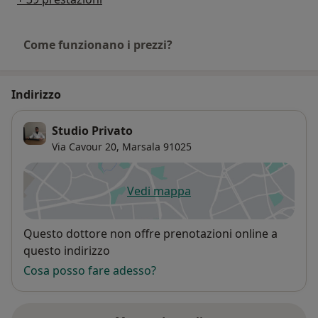
Come funzionano i prezzi?
Indirizzo
Studio Privato
Via Cavour 20,
Marsala
91025
Vedi mappa
si apre in una nuova scheda
Disponibilità
Questo dottore non offre prenotazioni online a
questo indirizzo
Cosa posso fare adesso?