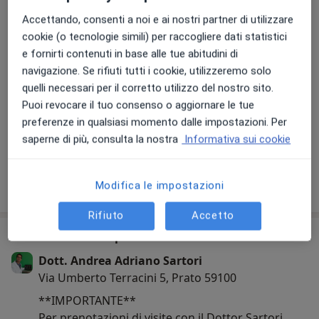
a11y_sr_more_diseases
Ipoestesia
+54
Accettando, consenti a noi e ai nostri partner di utilizzare
cookie (o tecnologie simili) per raccogliere dati statistici
Presso questo indirizzo visito
e fornirti contenuti in base alle tue abitudini di
navigazione. Se rifiuti tutti i cookie, utilizzeremo solo
Adulti
quelli necessari per il corretto utilizzo del nostro sito.
Bambini a partire da 10 anni (Solo in alcuni indirizzi)
Puoi revocare il tuo consenso o aggiornare le tue
Tipologia di visite
preferenze in qualsiasi momento dalle impostazioni. Per
saperne di più, consulta la nostra
Informativa sui cookie
In studio
Visualizza gli indirizzi (6)
Mostra dettagli
Modifica le impostazioni
sull'esperienza
Rifiuto
Accetto
Comunicazioni importanti
Dott. Andrea Adriano Sartori
Via Umberto Terracini 5, Prato 59100
**IMPORTANTE**
Per prenotazioni di visite con il Dottor Sartori