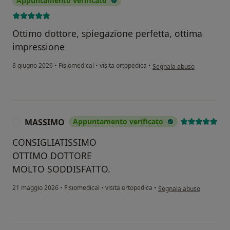
Appuntamento verificato
Ottimo dottore, spiegazione perfetta, ottima
impressione
secondo l'opinione dell'ute
8 giugno 2026
•
Fisiomedical
•
visita ortopedica
•
Segnala abuso
MASSIMO
Appuntamento verificato
M
CONSIGLIATISSIMO
OTTIMO DOTTORE
MOLTO SODDISFATTO.
secondo l'opinione dell
21 maggio 2026
•
Fisiomedical
•
visita ortopedica
•
Segnala abuso