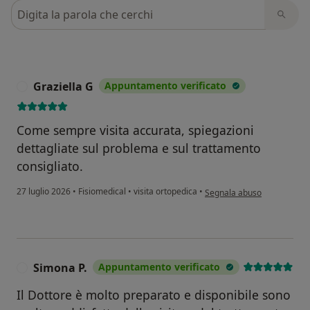
Cerca nelle recensioni
Graziella G
Appuntamento verificato
G
Come sempre visita accurata, spiegazioni
dettagliate sul problema e sul trattamento
consigliato.
secondo l'opinione dell'ute
27 luglio 2026
•
Fisiomedical
•
visita ortopedica
•
Segnala abuso
Simona P.
Appuntamento verificato
S
Il Dottore è molto preparato e disponibile sono