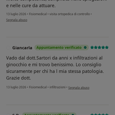
e nelle cure da attuare.
13 luglio 2026
•
Fisiomedical
•
visita ortopedica di controllo
•
secondo l'opinione dell'utente Paolo
Segnala abuso
Giancarla
Appuntamento verificato
G
Vado dal dott.Sartori da anni x infiltrazioni al
ginocchio e mi trovo benissimo. Lo consiglio
sicuramente per chi ha l mia stessa patologia.
Grazie dott.
secondo l'opinione dell'utente G
13 luglio 2026
•
Fisiomedical
•
infiltrazioni
•
Segnala abuso