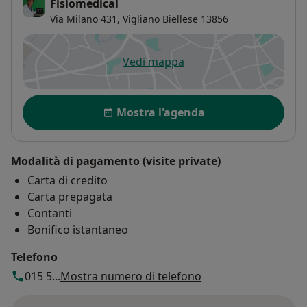
Fisiomedical
Via Milano 431,
Vigliano Biellese
13856
Vedi mappa
si apre in una nuova scheda
Disponibilità
Mostra l'agenda
Modalità di pagamento (visite private)
Carta di credito
Carta prepagata
Contanti
Bonifico istantaneo
Telefono
015 5...
Mostra numero di telefono