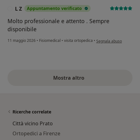
L Z
Appuntamento verificato
L
Molto professionale e attento . Sempre
disponibile
secondo l'opinione dell'ut
11 maggio 2026
•
Fisiomedical
•
visita ortopedica
•
Segnala abuso
Mostra altro
opinioni di cui sopra
Ricerche correlate
Città vicino Prato
Ortopedici a Firenze