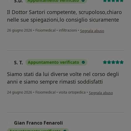
S.D.
Appuntamento verificato
S
Il Dottor Sartori competente, scrupoloso,chiaro
nelle sue spiegazioni,lo consiglio sicuramente
secondo l'opinione dell'utente S
26 giugno 2026
•
Fisiomedical
•
infiltrazioni
•
Segnala abuso
S. T.
Appuntamento verificato
S
Siamo stati da lui diverse volte nel corso degli
anni e siamo sempre rimasti soddisfatti
secondo l'opinione dell'ute
24 giugno 2026
•
Fisiomedical
•
visita ortopedica
•
Segnala abuso
Gian Franco Fenaroli
G