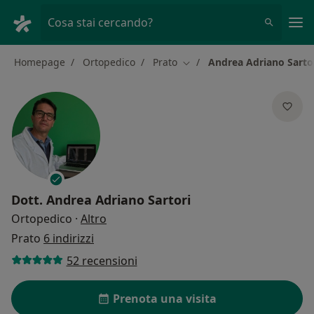
Men
Cosa stai cercando?
Homepage
Ortopedico
Prato
Andrea Adriano Sarto
Cambia città
Dott.
Andrea Adriano Sartori
sulle specializzazioni
Ortopedico
·
Altro
Prato
6 indirizzi
52 recensioni
Prenota una visita