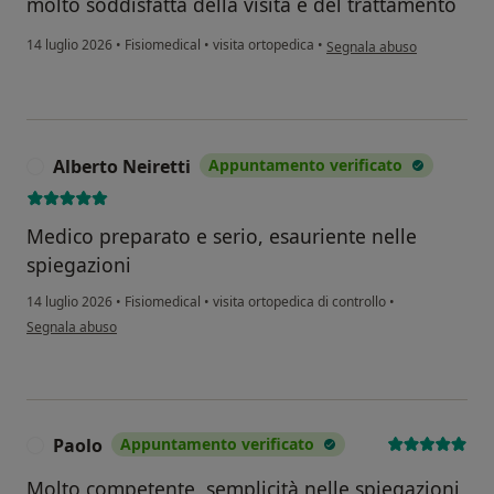
molto soddisfatta della visita e del trattamento
secondo l'opinione dell'ute
14 luglio 2026
•
Fisiomedical
•
visita ortopedica
•
Segnala abuso
Alberto Neiretti
Appuntamento verificato
A
Medico preparato e serio, esauriente nelle
spiegazioni
14 luglio 2026
•
Fisiomedical
•
visita ortopedica di controllo
•
secondo l'opinione dell'utente Alberto Neiretti
Segnala abuso
Paolo
Appuntamento verificato
P
Molto competente, semplicità nelle spiegazioni