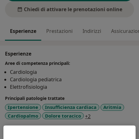
Chiedi di attivare le prenotazioni online
Esperienze
Prestazioni
Indirizzi
Assicurazio
Esperienze
Aree di competenza principali:
Cardiologia
Cardiologia pediatrica
Elettrofisiologia
Principali patologie trattate
Ipertensione
Insufficienza cardiaca
Aritmia
a11y_sr_more_disea
Cardiopalmo
Dolore toracico
+2
Mostra dettagli