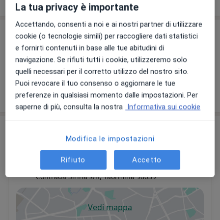
sull'esperienza
La tua privacy è importante
Accettando, consenti a noi e ai nostri partner di utilizzare
Prestazioni
cookie (o tecnologie simili) per raccogliere dati statistici
e fornirti contenuti in base alle tue abitudini di
Nessuna informazione su prestazioni e prezzi
navigazione. Se rifiuti tutti i cookie, utilizzeremo solo
Questo dottore non ha ancora inserito informazioni
quelli necessari per il corretto utilizzo del nostro sito.
su prestazioni e prezzi.
Puoi revocare il tuo consenso o aggiornare le tue
preferenze in qualsiasi momento dalle impostazioni. Per
saperne di più, consulta la nostra
Informativa sui cookie
Indirizzo
Modifica le impostazioni
Centro Cardiologico Pediatrico
Rifiuto
Accetto
Mediterraneo-Bambino Gesù
Contrada Sirina s/n,
Taormina
98039
Vedi mappa
si apre in una nuova scheda