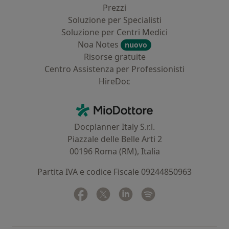
Prezzi
Soluzione per Specialisti
Soluzione per Centri Medici
Noa Notes
nuovo
Risorse gratuite
Centro Assistenza per Professionisti
HireDoc
Contatti
MioDottore - Homepage
Docplanner Italy S.r.l.
Piazzale delle Belle Arti 2
00196 Roma (RM), Italia
Partita IVA e codice Fiscale 09244850963
Facebook
si apre in una nuova scheda
Twitter
si apre in una nuova scheda
Linkedin
si apre in una nuova sc
Spotify
si apre in una nuo