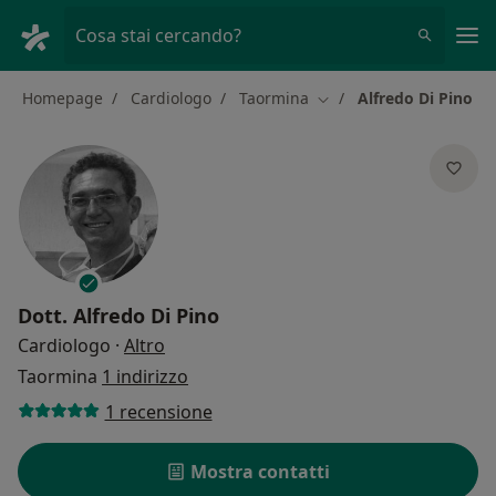
Men
Cosa stai cercando?
Homepage
Cardiologo
Taormina
Alfredo Di Pino
Cambia città
Dott.
Alfredo Di Pino
sulle specializzazioni
Cardiologo
·
Altro
Taormina
1 indirizzo
1 recensione
Mostra contatti