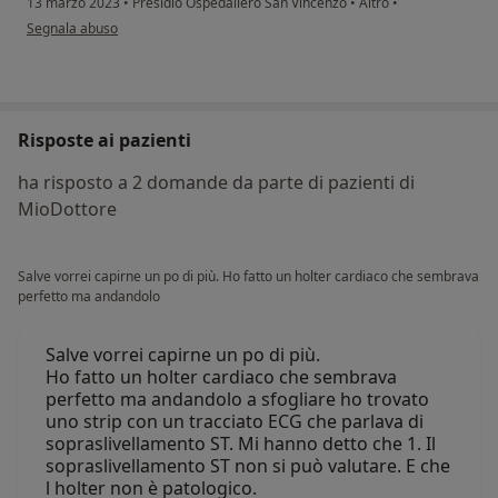
13 marzo 2023
•
Presidio Ospedaliero San Vincenzo
•
Altro
•
secondo l'opinione dell'utente Agnese
Segnala abuso
Risposte ai pazienti
ha risposto a 2 domande da parte di pazienti di
MioDottore
Salve vorrei capirne un po di più. Ho fatto un holter cardiaco che sembrava
perfetto ma andandolo
Salve vorrei capirne un po di più.
Ho fatto un holter cardiaco che sembrava
perfetto ma andandolo a sfogliare ho trovato
uno strip con un tracciato ECG che parlava di
sopraslivellamento ST. Mi hanno detto che 1. Il
sopraslivellamento ST non si può valutare. E che
l holter non è patologico.