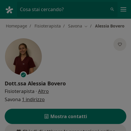
Men
Cosa stai cercando?
Homepage
Fisioterapista
Savona
Alessia Bovero
Cambia città
Dott.ssa
Alessia Bovero
sulle specializzazioni
Fisioterapista
·
Altro
Savona
1 indirizzo
Mostra contatti