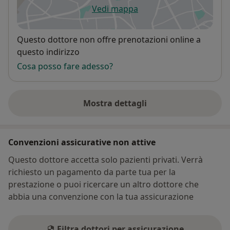
Vedi mappa
si apre in una nuova scheda
Disponibilità
Questo dottore non offre prenotazioni online a
questo indirizzo
Cosa posso fare adesso?
Mostra dettagli
sull'indirizzo
Convenzioni assicurative non attive
Questo dottore accetta solo pazienti privati. Verrà
richiesto un pagamento da parte tua per la
prestazione o puoi ricercare un altro dottore che
abbia una convenzione con la tua assicurazione
Filtra dottori per assicurazione