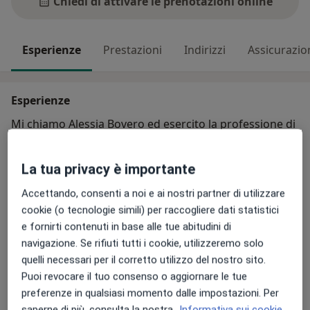
Chiedi di attivare le prenotazioni online
Esperienze
Prestazioni
Indirizzi
Assicurazio
Esperienze
Mi chiamo Alessia Bovero ed esercito la professione di
fisioterapista come libera professionista a Savona e in
Val Bormida.
La tua privacy è importante
Ho conseguito la Laurea presso l’Università degli Studi
di Genova nel 2021 e successivamente mi sono
Accettando, consenti a noi e ai nostri partner di utilizzare
specializzata in Riabilitazione dei Disordini
cookie (o tecnologie simili) per raccogliere dati statistici
Muscoloscheletrici (Master Universitario presso il
e fornirti contenuti in base alle tue abitudini di
Su di me
Campus di Savona), conseguendo il titolo di Terapista
Altro
navigazione. Se rifiuti tutti i cookie, utilizzeremo solo
Manipolativo Ortopedico (OMT).
quelli necessari per il corretto utilizzo del nostro sito.
Aree di competenza principali:
Puoi revocare il tuo consenso o aggiornare le tue
Ompt (orthopaedic manipulative physical therapists)
preferenze in qualsiasi momento dalle impostazioni. Per
saperne di più, consulta la nostra
Informativa sui cookie