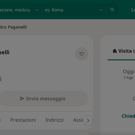
azione, medico, struttura
es: Roma
L
dro Paganelli
Visita 
elli
Visita in
ecializzazioni
Oggi
i
7 Ago
Invia messaggio
Chied
i
Prestazioni
Indirizzi
Assicurazioni
Recension