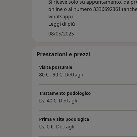
Si riceve solo su appuntamento, da p
online o al numero 3336692361 (anch
whatsapp).
Si eseguono visite podologiche con e
Leggi di più
computerizzato dell'appoggio del pied
08/05/2025
valutazioni per problemi di postura,
realizzazione di plantari su misura e
trattamento dei problemi della pelle e 
Prestazioni e prezzi
unghie. Come supporto alla visita si e
Visita posturale
necessario, un’ecogafia di supporto (
80 € - 90 €
Dettagli
diagnostica).
Trattamento podologico
Da 40 €
Dettagli
Prima visita podologica
Da 0 €
Dettagli