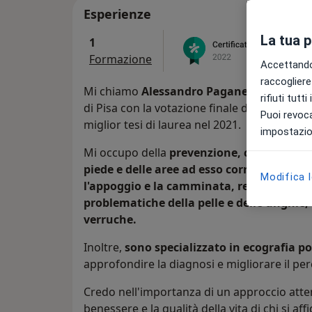
Esperienze
La tua 
1
Formazione
Accettando,
raccogliere 
Mi chiamo
Alessandro Paganelli
, sono un 
rifiuti tutt
di Pisa con la votazione finale di 110 e Lode
Puoi revoca
miglior tesi di laurea nel 2021.
impostazion
Mi occupo della
prevenzione, cura e riabil
piede e delle aree ad esso correlate. Ese
Modifica 
l'appoggio e la camminata, realizzo ortes
problematiche della pelle e delle unghie,
verruche.
Inoltre,
sono specializzato in ecografia p
approfondire la diagnosi e migliorare il per
Credo nell'importanza di un approccio atten
benessere e la qualità della vita di chi si aff