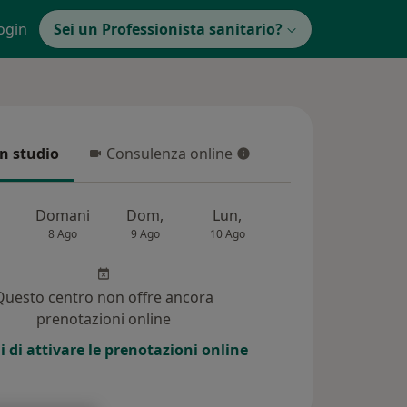
ogin
Sei un Professionista sanitario?
in studio
Consulenza online
 studio
Consulenza online
Domani
Dom,
Lun,
Mar,
Mer,
8 Ago
9 Ago
10 Ago
11 Ago
12 Ag
Questo centro non offre ancora
prenotazioni online
i di attivare le prenotazioni online
i (266)
Risposte ai pazienti (30)