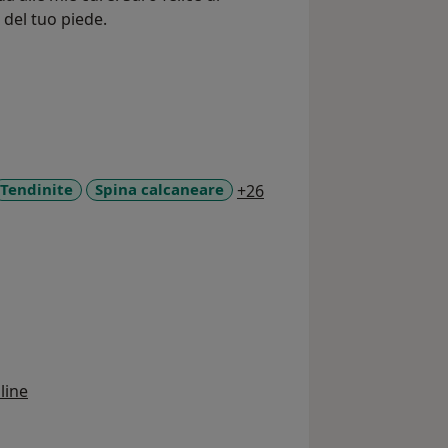
 del tuo piede.
a11y_sr_more_diseases
Tendinite
Spina calcaneare
+26
line