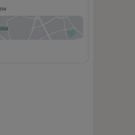
054
appa
 apre in una nuova scheda