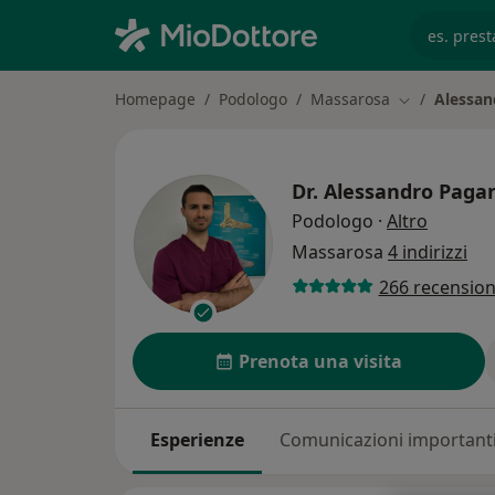
es. prest
Homepage
Podologo
Massarosa
Alessan
Cambia città
Dr.
Alessandro Pagan
sulle sp
Podologo
·
Altro
Massarosa
4 indirizzi
266 recension
Prenota una visita
Esperienze
Comunicazioni important