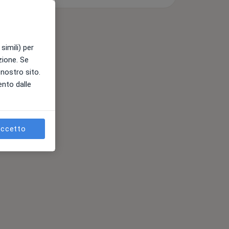
simili) per
azione. Se
l nostro sito.
ento dalle
ccetto