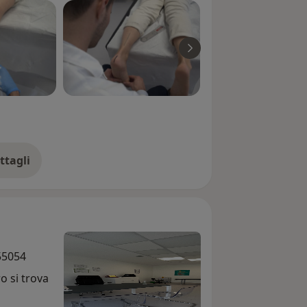
ttagli
ll'esperienza
55054
o si trova