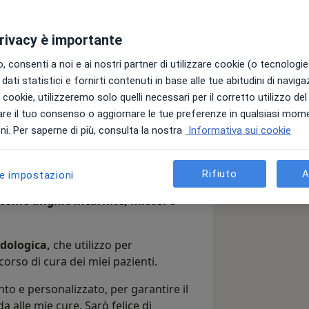
privacy è importante
 consenti a noi e ai nostri partner di utilizzare cookie (o tecnologie 
dati statistici e fornirti contenuti in base alle tue abitudini di navig
podologo laureato presso l'Università
i i cookie, utilizzeremo solo quelli necessari per il corretto utilizzo de
, e ho ricevuto il riconoscimento per la
re il tuo consenso o aggiornare le tue preferenze in qualsiasi mom
i. Per saperne di più, consulta la nostra
Informativa sui cookie
itazione di tutte le patologie del
guo visite biomeccaniche per valutare
Rifiuto
A
le impostazioni
i plantari su misura e tratto diverse
 come unghie incarnite, micosi e
odologica,
che utilizzo per
corso di cura dei miei pazienti.
to e personalizzato, per garantire il
ida alle mie cure. Sarò felice di