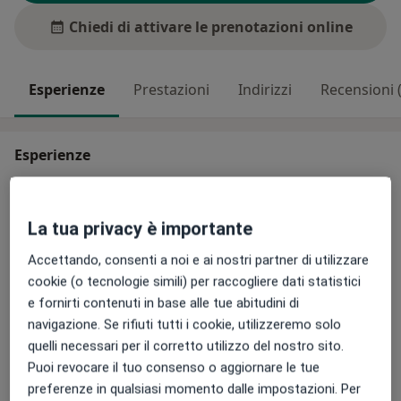
Chiedi di attivare le prenotazioni online
Esperienze
Prestazioni
Indirizzi
Recensioni (
Esperienze
Aree di competenza principali:
Gastroenterologia
La tua privacy è importante
Principali patologie trattate
Accettando, consenti a noi e ai nostri partner di utilizzare
Gastrite
Sindrome dell'intestino irritabile
cookie (o tecnologie simili) per raccogliere dati statistici
Dolore addominale
Diarrea
Helicobacter pylori
e fornirti contenuti in base alle tue abitudini di
a11y_sr_more_diseases
+5
navigazione. Se rifiuti tutti i cookie, utilizzeremo solo
quelli necessari per il corretto utilizzo del nostro sito.
Puoi revocare il tuo consenso o aggiornare le tue
Mostra dettagli
sull'esperienza
preferenze in qualsiasi momento dalle impostazioni. Per