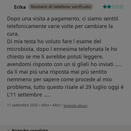
Erika
Numero di telefono verificato
E
Dopo una visita a pagamento, ci siamo sentiti
telefonicamente varie volte per cambiare la
cura,
Di mia testa ho voluto fare l esame del
microbiota, dopo l ennesima telefonata le ho
chiesto se me li avrebbe potuti leggere,
avendomi risposto con un sì glieli ho inviati …..
da lì mai più una risposta mai più sentito
nemmeno per sapere come procede al mio
problema, tutto questo risale al 29 luglio oggi è
L’11 settembre …..
secondo l'opinione dell'utente Erika
11 settembre 2025
•
Altro
•
Altro
•
Segnala abuso
Ricerche correlate