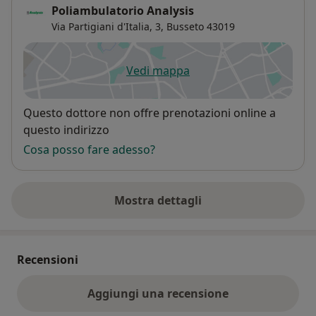
Poliambulatorio Analysis
Via Partigiani d'Italia, 3,
Busseto
43019
Vedi mappa
si apre in una nuova scheda
Disponibilità
Questo dottore non offre prenotazioni online a
questo indirizzo
Cosa posso fare adesso?
Mostra dettagli
sull'indirizzo
Recensioni
Aggiungi una recensione