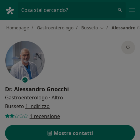
Men
Cosa stai cercando?
Homepage
Gastroenterologo
Busseto
Alessandro G
Cambia città
Dr.
Alessandro Gnocchi
sulle specializzazioni
Gastroenterologo
·
Altro
Busseto
1 indirizzo
1 recensione
Mostra contatti