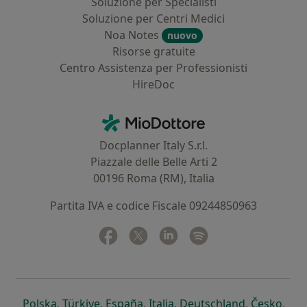
Soluzione per Specialisti
Soluzione per Centri Medici
Noa Notes
nuovo
Risorse gratuite
Centro Assistenza per Professionisti
HireDoc
Contatti
MioDottore - Homepage
Docplanner Italy S.r.l.
Piazzale delle Belle Arti 2
00196 Roma (RM), Italia
Partita IVA e codice Fiscale 09244850963
Facebook
si apre in una nuova scheda
Twitter
si apre in una nuova scheda
Linkedin
si apre in una nuova sc
Spotify
si apre in una nuo
si apre in una nuova scheda
si apre in una nuova scheda
si apre in una nuova scheda
si apre in una nuova sche
si apre in 
si a
Polska
,
Türkiye
,
España
,
Italia
,
Deutschland
,
Česko
,