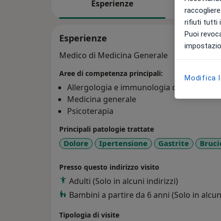
Esperienze
Indiriz
raccogliere 
rifiuti tutt
Puoi revoca
Esperienze
impostazion
Medico di Medicina Generale
Aree di competenza principali:
Modifica 
Allergologia e immunologia clinica
Medicina generale
Psicoterapia
Principali patologie trattate
Dolore
Ipertensione
Gastrite
Bruci
Presso questo indirizzo visito
Adulti (Solo in alcuni indirizzi)
Bambini a partire da 6 anni (Solo in alcuni
Tipologia di visite