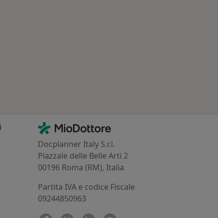
 Principali patologie trattate
Contatti
MioDottore - Homepage
i
Docplanner Italy S.r.l.
Piazzale delle Belle Arti 2
00196 Roma (RM), Italia
Partita IVA e codice Fiscale
09244850963
Facebook
si apre in una nuova scheda
Twitter
si apre in una nuova scheda
Linkedin
si apre in una nuova scheda
Spotify
si apre in una nuova sched