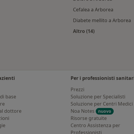
Cefalea a Arborea
Diabete mellito a Arborea
Altro (14)
rborea
Altro nella categoria:
azienti
Per i professionisti sanitar
i
Prezzi
di base
Soluzione per Specialisti
ure
Soluzione per Centri Medici
al dottore
Noa Notes
nuovo
zioni
Risorse gratuite
gie
Centro Assistenza per
Professionisti