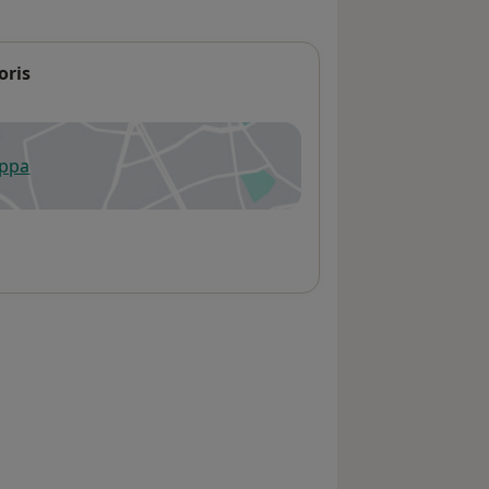
oris
appa
 apre in una nuova scheda