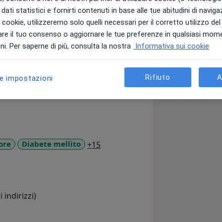
zi
Prestazioni
dati statistici e fornirti contenuti in base alle tue abitudini di navig
i i cookie, utilizzeremo solo quelli necessari per il corretto utilizzo de
re il tuo consenso o aggiornare le tue preferenze in qualsiasi mom
i. Per saperne di più, consulta la nostra
Informativa sui cookie
Rifiuto
A
le impostazioni
a11y_sr_more_diseases
ore
Diabete mellito
+15
 indirizzi)