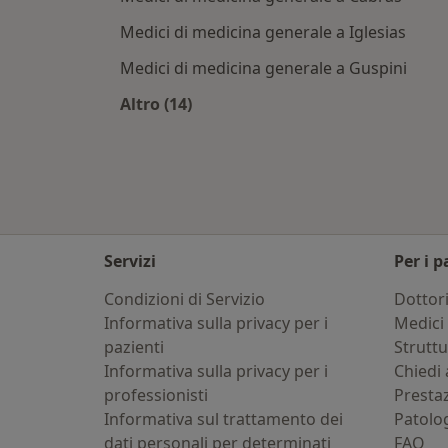
Medici di medicina generale a Iglesias
Medici di medicina generale a Guspini
Altro (14)
Altro nella categoria: Città vicino A
Servizi
Per i p
Condizioni di Servizio
Dottor
Informativa sulla privacy per i
Medici 
pazienti
Strutt
Informativa sulla privacy per i
Chiedi 
professionisti
Presta
Informativa sul trattamento dei
Patolo
dati personali per determinati
FAQ