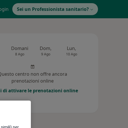
ogin
Sei un Professionista sanitario?
Domani
Dom,
Lun,
Mar,
Mer,
8 Ago
9 Ago
10 Ago
11 Ago
12 Ag
Questo centro non offre ancora
prenotazioni online
i di attivare le prenotazioni online
simili) per