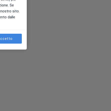
azione. Se
l nostro sito.
ento dalle
ccetto