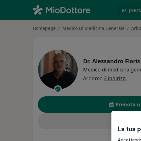
es. prest
Homepage
Medico Di Medicina Generale
Arbo
Dr.
Alessandro Floris
Medico di medicina gen
Arborea
2 indirizzi
Prenota u
Invia ric
La tua 
Accettando,