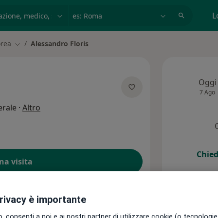
azione, medico, struttura
es: Roma
L
rea
Alessandro Floris
Cambia città
Oggi
7 Ago
sulle specializzazioni
erale
·
Altro
Chied
na visita
hiesta
privacy è importante
 consenti a noi e ai nostri partner di utilizzare cookie (o tecnologie 